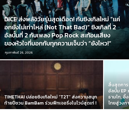
DICE ส่งพลังวัยรุ่นสุดเดือด! กับซิงเกิลใหม่ “แค่
อกยังไม่เท่าไหล่ (Not That Bad)” ซิงเกิลที่ 2
อัลบั้มที่ 2 กับเพลง Pop Rock สะท้อนเสียง
ของหัวใจที่บอกกับทุกความเจ็บว่า “ยังไหว!”
กุมภาพันธ์ 26, 2026
สิ้นสุดก
อัลบั้ม E
TIMETHAI ปล่อยซิงเกิลใหม่ “T2T” ส่งความสนุก
ธามไท, อิ
ท้ายปีชวน BamBam ร่วมฟีทเจอริ่งในไวบ์สุดเท่ !
ไทยสู่วงก