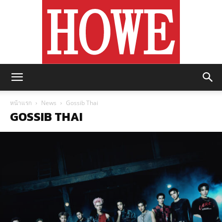
https://howemagazine.com/
หน้าแรก
News
Gossib Thai
GOSSIB THAI