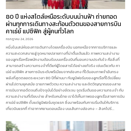
80 ปี แห่งสไตล์เหนือระดับบนน่านฟ้า ถ่ายทอด
ผ่านทุกการเดินทางสะท้อนตัวตนของสายการบิน
คาเธ่ย์ แปซิฟิค สู่ผู้คนทั่วโลก
กรกฎาคม 24, 2026
หนึ่งในเสน่ห์ของการเดินทางโดยเครื่องบิน นอกเหนือจากการบริการและ
ความสะดวกสบายสู่จุดหมายปลายทางที่น่าตื่นเต้นแล้ว ภาพความสง่างาม
ของลูกเรือหรือพนักงานต้อนรับบนเครื่องบินที่มอบความประทับใจ คือสิ่งที่
สามารถสร้างความทรงจำที่ดีแก่ผู้โดยสารได้อย่างแท้จริง เช่นเดียวกับ คา
เธ่ย์ แปซิฟิค สายการบินระดับพรีเมียมจากฮ่องกง ที่ได้มอบภาพจำอันทรง
พลังที่สุดตลอดระยะเวลา 80 ปีที่ผ่านมา กับยูนิฟอร์มของลูกเรือที่ได้เปลี่ยน
ผ่านไปตามยุคสมัย ฉายภาพตัวตน ความสง่างาม และจิตวิญญาณของสาย
การบินจากอดีตจนถึงปัจจุบันได้อย่างชัดเจน จุดเริ่มต้นของความทรงจำ กับ
ความสง่างามที่เรียบง่าย สำหรับคนไทย เราได้เห็นภาพของลูกเรือสายการบิน
คาเธ่ย์ แปซิฟิค ตั้งแต่ยูนิฟอร์มชุดแรก ซึ่งมาพร้อมกับการเริ่มต้นให้บริการ
เที่ยวบินแรกที่ ท่าอากาศยานดอนเมือง บนเส้นทางฮ่องกง – สิงคโปร์...