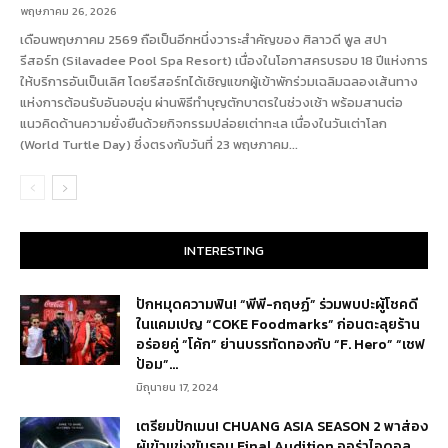
พฤษภาคม 26, 2026
เดือนพฤษภาคม 2569 ถือเป็นอีกหนึ่งวาระสำคัญของ ศิลาวดี พูล สปา
รีสอร์ท (Silavadee Pool Spa Resort) เนื่องในโอกาสครบรอบ 18 ปีแห่งการ
ให้บริการอันเป็นเลิศ โดยรีสอร์ทได้เชิญแขกผู้เข้าพักร่วมเฉลิมฉลองเส้นทาง
แห่งการต้อนรับอันอบอุ่น ผ่านพิธีทำบุญตักบาตรในช่วงเช้า พร้อมสานต่อ
แนวคิดด้านความยั่งยืนด้วยกิจกรรมปล่อยเต่าทะเล เนื่องในวันเต่าโลก
(World Turtle Day) ซึ่งตรงกับวันที่ 23 พฤษภาคม...
INTERESTING
ปักหมุดความฟิน! “พีพี-กฤษฏ์” ร่วมพบปะผู้โชคดี
ในแคมเปญ “COKE Foodmarks” ก่อนตะลุยร้าน
อร่อยคู่ “โค้ก” ย่านบรรทัดทองกับ “F. Hero” “เชฟ
ป้อม”...
มิถุนายน 17, 2024
เตรียมปักเมน! CHUANG ASIA SEASON 2 พาส่อง
ผู้เข้าแข่งขันรอบ Final Audition ออร่าไอดอล