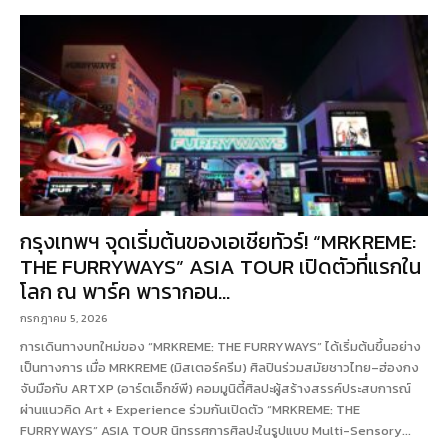
กรุงเทพฯ จุดเริ่มต้นของเอเชียทัวร์! “MRKREME:
THE FURRYWAYS” ASIA TOUR เปิดตัวที่แรกใน
โลก ณ พาร์ค พารากอน...
กรกฎาคม 5, 2026
การเดินทางบทใหม่ของ “MRKREME: THE FURRYWAYS” ได้เริ่มต้นขึ้นอย่าง
เป็นทางการ เมื่อ MRKREME (มิสเตอร์ครีม) ศิลปินร่วมสมัยชาวไทย–ฮ่องกง
จับมือกับ ARTXP (อาร์ตเอ็กซ์พี) คอมมูนิตี้ศิลปะผู้สร้างสรรค์ประสบการณ์
ผ่านแนวคิด Art + Experience ร่วมกันเปิดตัว “MRKREME: THE
FURRYWAYS” ASIA TOUR นิทรรศการศิลปะในรูปแบบ Multi-Sensory...