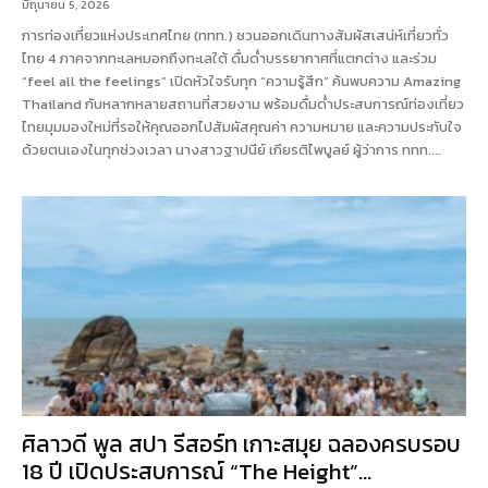
มิถุนายน 5, 2026
การท่องเที่ยวแห่งประเทศไทย (ททท.) ชวนออกเดินทางสัมผัสเสน่ห์เที่ยวทั่ว
ไทย 4 ภาคจากทะเลหมอกถึงทะเลใต้ ดื่มด่ำบรรยากาศที่แตกต่าง และร่วม
“feel all the feelings” เปิดหัวใจรับทุก “ความรู้สึก” ค้นพบความ Amazing
Thailand กับหลากหลายสถานที่สวยงาม พร้อมดื่มด่ำประสบการณ์ท่องเที่ยว
ไทยมุมมองใหม่ที่รอให้คุณออกไปสัมผัสคุณค่า ความหมาย และความประทับใจ
ด้วยตนเองในทุกช่วงเวลา นางสาวฐาปนีย์ เกียรติไพบูลย์ ผู้ว่าการ ททท....
ศิลาวดี พูล สปา รีสอร์ท เกาะสมุย ฉลองครบรอบ
18 ปี เปิดประสบการณ์ “The Height”...