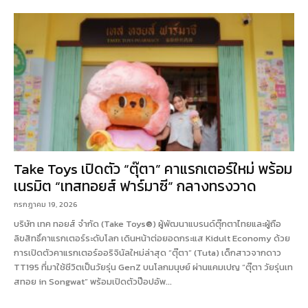
Take Toys เปิดตัว “ตุ๊ตา” คาแรกเตอร์ใหม่ พร้อม
เนรมิต “เทสทอยส์ ฟาร์มาซี” กลางทรงวาด
กรกฎาคม 19, 2026
บริษัท เทค ทอยส์ จำกัด (Take Toys®) ผู้พัฒนาแบรนด์ตุ๊กตาไทยและผู้ถือ
ลิขสิทธิ์คาแรกเตอร์ระดับโลก เดินหน้าต่อยอดกระแส Kidult Economy ด้วย
การเปิดตัวคาแรกเตอร์ออริจินัลใหม่ล่าสุด “ตุ๊ตา” (Tuta) เด็กสาวจากดาว
TT195 ที่มาใช้ชีวิตเป็นวัยรุ่น GenZ บนโลกมนุษย์ ผ่านแคมเปญ “ตุ๊ตา วัยรุ่นเท
สทอย in Songwat” พร้อมเปิดตัวป๊อปอัพ...