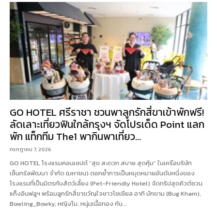
GO HOTEL ศรีราชา ชวนพาลูกรักสี่ขาเข้าพักฟรี!
ลัดเลาะเที่ยวฟินใกล้กรุงฯ จัดโปรเด็ด Point แลก
พัก แท็กทีม The1 พากินพาเที่ยว...
กรกฎาคม 7, 2026
GO HOTEL โรงแรมคอนเซปต์ “สุข สะดวก สบาย สุดคุ้ม” ในเครือบริษัท
เซ็นทรัลพัฒนา จำกัด (มหาชน) ตอกย้ำการเป็นหมุดหมายอันดับหนึ่งของ
โรงแรมที่เป็นมิตรกับสัตว์เลี้ยง (Pet-Friendly Hotel) จัดทริปสุดคิวต์ชวน
แก็งอินฟลูฯ พร้อมลูกรักสี่ขาขวัญใจชาวโซเชียล อาทิ บักขาม (Bug Kham),
Bowling_Bowky, หญิงโม, หนุ่มเนื้อทอง กับ...