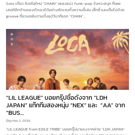
Solo เดี่ยว ซิงเกิลใหม่ “CHAIN” เพลงแนว funk-pop จังหวะสนุก ที่เผย
เสน่ห์อีกด้านของตัวเองได้อย่างชัดเจนทั้งความขี้เล่น เซ็กซี่ และเต็มไปด้วย
groove ที่ชวนขยับตามตั้งแต่วินาทีแรก “CHAIN”...
“LIL LEAGUE” บอยกรุ๊ปชื่อดังจาก “LDH
JAPAN” แท๊กทีมสองหนุ่ม “NEX” และ “AA” จาก
“BUS...
มิถุนายน 2, 2026
“LIL LEAGUE from EXILE TRIBE” บอยกรุ๊ปมาแรงจากค่าย “LDH JAPAN”