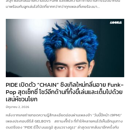
สนุก ผสมกลิ่นอายความเป็น Funk และเพิ่มความท้าทายด้านการร้องมากขึ้น
มาพร้อมกับลูกเล่นไฮโน้ตที่ยากกว่ากว่าทุกเพลงที่เคยร้องมา...
PIDE เปิดตัว “CHAIN” ซิงเกิลใหม่กลิ่นอาย Funk-
Pop สุดเซ็กซี่ โชว์อีกด้านที่ทั้งขี้เล่นและเต็มไปด้วย
เสน่ห์ชวนโยก
มิถุนายน 2, 2026
หลังจากเคยถ่ายทอดความรู้สึกละเอียดอ่อนผ่านเพลงช้า “วันนี้ปีหน้า (9PM)”
เพลงประกอบซีรีส์ GELBOYS สถานะกั๊กใจ ที่ทำให้หลายคนได้เห็นอีกมุมทาง
ดนตรีของ “PIDE (ไป๊ป มนธภูมิ สุมนวรางกูร)” ล่าสุดเขากลับมาอีกครั้งกับ