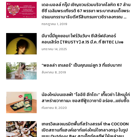
เดอะมอลล์ กรุ๊ป เชิญชวนร่วมบริจาคโลหิต 67 ล้าน
ซีซี เฉลิมพระเกียรติ 67 พรรษา พระบาทสมเด็จพระ
ปรเมนทรรามาธิบดีศรีสินทรมหาวชิราลงกรณ ...
กรกฎาคม 1, 2019
มีนานี้มียูคยอม! โฟร์วันวันฯ ชีเสิร์ฟอังกอร์
คอนเสิร์ต [TRUSTY] ส.15 มี.ค. ที่ BITEC Live
มกราคม 14, 2025
“พอลล่า เทเลอร์” เป็นคุณแม่ลูก 3 ที่แซ่บมาก!
สิงหาคม 8, 2019
น้องใหม่บนเชลฟ์! “โออิชิ อีทโตะ” เกี๊ยวซ่า ไส้หมูไก่
สาหร่ายวากาเมะ ซอสซีฟู้ดวาซาบิ อร่อย…แซ่บซี๊ด
กันยายน 8, 2020
เกษรวิลเลจเนรมิตพื้นที่สร้างสรรค์ the COCOON
เปิดสถานที่แฮงค์เอาท์แห่งใหม่ใจกลางกรุง ในรูป
แบบ Outdoor Bar สุดเอ็กซ์คลูซีฟ ให้เหล่าคน