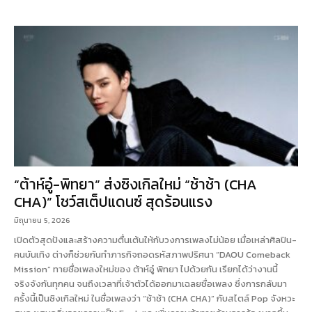
“ต้าห์อู๋-พิทยา” ส่งซิงเกิลใหม่ “ช้าช้า (CHA
CHA)” โชว์สเต็ปแดนซ์ สุดร้อนแรง
มิถุนายน 5, 2026
เปิดตัวสุดปังและสร้างความตื่นเต้นให้กับวงการเพลงไม่น้อย เมื่อเหล่าศิลปิน-
คนบันเทิง ต่างก็ช่วยกันทำภารกิจถอดรหัสภาพปริศนา “DAOU Comeback
Mission” ทายชื่อเพลงใหม่ของ ต้าห์อู๋ พิทยา ไปด้วยกัน เรียกได้ว่างานนี้
จริงจังกันทุกคน จนถึงเวลาที่เจ้าตัวได้ออกมาเฉลยชื่อเพลง ซึ่งการกลับมา
ครั้งนี้เป็นซิงเกิลใหม่ ในชื่อเพลงว่า “ช้าช้า (CHA CHA)” กับสไตล์ Pop จังหวะ