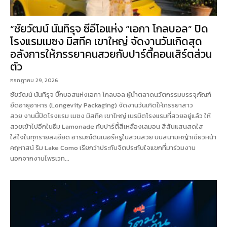
“ชัยวัฒน์ นันทิรุจ ซีอีโอแห่ง “เอกา โกลบอล” ปิด
โรงแรมเมซง มิสทีค เขาใหญ่ จัดงานวันเกิดสุด
อลังการให้ภรรยาคนสวยกับปาร์ตี้คอนเสิร์ตส่วน
ตัว
กรกฎาคม 29, 2026
ชัยวัฒน์ นันทิรุจ บิ๊กบอสแห่งเอกา โกลบอล ผู้นำตลาดนวัตกรรมบรรจุภัณฑ์
ยืดอายุอาหาร (Longevity Packaging) จัดงานวันเกิดให้ภรรยาสาว
สวย งานนี้ปิดโรงแรม เมซง มิสทีค เขาใหญ่ เนรมิตโรงแรมที่สวยอยู่แล้ว ให้
สวยเข้าไปอีกในธีม Lamonade กับปาร์ตี้สีเหลืองเลมอน สีสันแสนสดใส
ใส่ใจในทุกรายละเอียด อารมณ์ดินเนอร์หรูในสวนสวย บนสนามหญ้าเขียวหน้า
คฤหาสน์ ริม Lake Como เรียกว่าประทับจิตประทับใจแขกที่มาร่วมงาน
นอกจากงานไพรเวท...