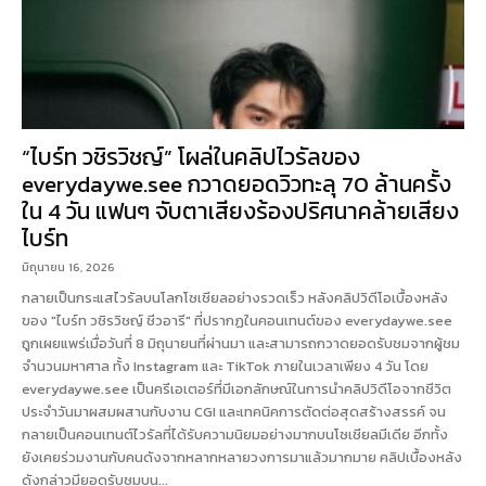
“ไบร์ท วชิรวิชญ์” โผล่ในคลิปไวรัลของ
everydaywe.see กวาดยอดวิวทะลุ 70 ล้านครั้ง
ใน 4 วัน แฟนๆ จับตาเสียงร้องปริศนาคล้ายเสียง
ไบร์ท
มิถุนายน 16, 2026
กลายเป็นกระแสไวรัลบนโลกโซเชียลอย่างรวดเร็ว หลังคลิปวิดีโอเบื้องหลัง
ของ "ไบร์ท วชิรวิชญ์ ชีวอารี" ที่ปรากฏในคอนเทนต์ของ everydaywe.see
ถูกเผยแพร่เมื่อวันที่ 8 มิถุนายนที่ผ่านมา และสามารถกวาดยอดรับชมจากผู้ชม
จำนวนมหาศาล ทั้ง Instagram และ TikTok ภายในเวลาเพียง 4 วัน โดย
everydaywe.see เป็นครีเอเตอร์ที่มีเอกลักษณ์ในการนำคลิปวิดีโอจากชีวิต
ประจำวันมาผสมผสานกับงาน CGI และเทคนิคการตัดต่อสุดสร้างสรรค์ จน
กลายเป็นคอนเทนต์ไวรัลที่ได้รับความนิยมอย่างมากบนโซเชียลมีเดีย อีกทั้ง
ยังเคยร่วมงานกับคนดังจากหลากหลายวงการมาแล้วมากมาย คลิปเบื้องหลัง
ดังกล่าวมียอดรับชมบน...