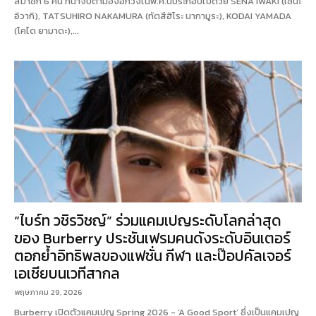
สมาชิก 6 คน ที่น่าจับตามองอีกวงในพ.ศ.นี้ประกอบไปด้วย SENA IWAKI (เซนะ
อิวากิ), TATSUHIRO NAKAMURA (ทัตสึฮิโระ นากามูระ), KODAI YAMADA
(โคได ยามาดะ),...
“ไบร์ท วชิรวิชญ์” ร่วมแคมเปญระดับโลกล่าสุด
ของ Burberry ประชันเฟรมคนดังระดับอินเตอร์
ตอกย้ำอิทธิพลของแฟชั่น กีฬา และป๊อปคัลเจอร์
เอเชียบนเวทีสากล
พฤษภาคม 29, 2026
Burberry เปิดตัวแคมเปญ Spring 2026 - ‘A Good Sport’ ซึ่งเป็นแคมเปญ