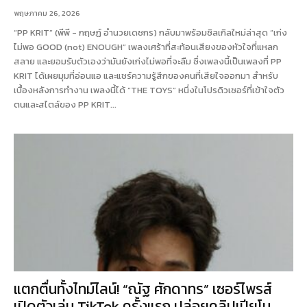
พฤษภาคม 26, 2026
“PP KRIT” (พีพี - กฤษฏ์ อำนวยเดชกร) กลับมาพร้อมซิลเกิลใหม่ล่าสุด “เก่ง
ไม่พอ GOOD (not) ENOUGH” เพลงเศร้าที่สะท้อนเสียงของหัวใจที่แหลก
สลาย และยอมรับตัวเองว่ามันยังเก่งไม่พอที่จะลืม ซึ่งเพลงนี้เป็นเพลงที่ PP
KRIT ได้เผยมุมที่อ่อนแอ และแชร์ความรู้สึกของคนที่เสียใจออกมา สำหรับ
เบื้องหลังการทำงาน เพลงนี้ได้ “THE TOYS” หนึ่งในโปรดิวเซอร์ที่เข้าใจตัว
ตนและสไตล์ของ PP KRIT...
แตกตื่นทั้งไทม์ไลน์! “ณัฐ ศักดาทร” เซอร์ไพรส์
เปิดตัวเล่น TikTok ครั้งแรก ปล่อยคลิปเปียโน