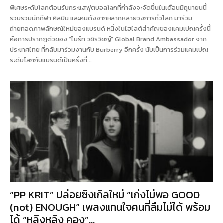
พิเศษระดับโลกต้อนรับกระแสฟุตบอลโลกที่กำลังจะจัดขึ้นในเดือนมิถุนายนนี้
รวบรวมนักกีฬา ศิลปิน และคนดังจากหลากหลายวงการทั่วโลก มาร่วม
ถ่ายทอดภาพลักษณ์ใหม่ของแบรนด์ หนึ่งในไฮไลต์สำคัญของแคมเปญครั้งนี้
คือการปรากฏตัวของ “ไบร์ท วชิรวิชญ์” Global Brand Ambassador จาก
ประเทศไทย ที่กลับมาร่วมงานกับ Burberry อีกครั้ง นับเป็นการร่วมแคมเปญ
ระดับโลกกับแบรนด์เป็นครั้งที่...
“PP KRIT” ปล่อยซิงเกิลใหม่ “เก่งไม่พอ GOOD
(not) ENOUGH” เพลงแทนใจคนที่ลืมไม่ได้ พร้อม
ได้ “หลิงหลิง คอง”...