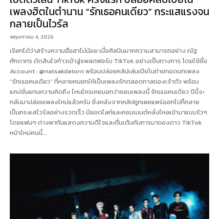
เพลงฮิตในตำนาน “รักเธอคนเดียว” กระแสแรงจน
กลายเป็นไวรัล
พฤษภาคม 4, 2026
เรียกได้ว่าสร้างความฮือฮาไม่น้อย เมื่อศิลปินมากความสามารถอย่าง ณัฐ
ศักดาทร ตัดสินใจก้าวเข้าสู่แพลตฟอร์ม TikTok อย่างเป็นทางการ โดยใช้ชื่อ
Account : @natsakdatorn พร้อมปล่อยคลิปเล่นเปียโนถ่ายทอดบทเพลง
“รักเธอคนเดียว” ที่หลายคนยกให้เป็นเพลงรักตลอดกาลของเจ้าตัว พร้อม
แคปชั่นแทนความคิดถึง ไหนใครเคยบอกว่าชอบเพลงนี้ รักเธอคนเดียว ปีนี้จะ
กลับมาปล่อยเพลงใหม่แล้วครับ ซึ่งหลังจากคลิปถูกเผยแพร่ออกไปก็กลาย
เป็นกระแสไวรัลอย่างรวดเร็ว มียอดไลก์และคอมเมนต์หลั่งไหลเข้ามาแบบรัวๆ
โดยแฟนๆ ต่างพากันแสดงความดีใจและตื่นเต้นกับการมาของดาว TikTok
หน้าใหม่คนนี้...