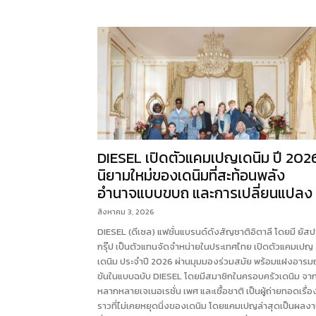
DIESEL เปิดตัวแคมเปญเดนิม ปี 202
นิยามใหม่ของเดนิมที่สะท้อนพลัง
อำนาจแบบขบถ และการเปลี่ยนแปลง
สิงหาคม 3, 2026
DIESEL (ดีเซล) แฟชั่นแบรนด์ดังสัญชาติอิตาลี โดยมี ยัส
กรุ๊ป เป็นตัวแทนจัดจำหน่ายในประเทศไทย เปิดตัวแคมเปญ
เดนิม ประจำปี 2026 ผ่านมุมมองร่วมสมัย พร้อมแฝงอารม
ขันในแบบฉบับ DIESEL โดยมีสมาชิกในครอบครัวเดนิม จา
หลากหลายเจเนอเรชั่น เพศ และเชื้อชาติ เป็นผู้ถ่ายทอดเรื่อ
ราวที่ไม่เคยหยุดนิ่งของเดนิม โดยแคมเปญล่าสุดเป็นผลง