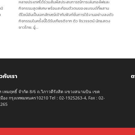
หลายประเทศได้ร่วมสัมผัสประสบการณ์การเล่นกอล์ฟและ
นิ
กิจกรรมสุดพิเศษ พร้อมสะท้อนตัวตนของแบรนด์ที่ผสาน
า
ดีไซน์อันเป็นเอกลักษณ์เข้ากับฟังก์ชั่นการใช้งานอย่างลงตัว
กิจกรรมในครั้งนี้ได้รับเกียรติจาก ดิว จิรวรรตน์ นักแสดง
ชาวไทย, อู๋...
ยวกับเรา
ต
ัท เหมฤทธิ์ จำกัด 8/6 ถ.วิภาวดีรังสิต แขวงสนามบิน เขต
มือง กรุงเทพมหนคร10210 Tel : 02-1925263-4, Fax : 02-
5265