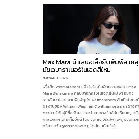
Max Mara นำเสนอเสื้อยืดพิมพ์ลายสุ
นัขเวมาราเนอร์ในเฉดสีใหม่
สิงหาคม 3, 2026
เสื้อยืด Weimaraners หนึ่งในไอเท็มซิกเนเจอร์ของ Max
Mara @maxmara กลับมาอีกครั้งในเฉดสีใหม่ พร้อมคง
เอกลักษณ์ของลายพิมพ์สุนัข Weimaraners อันเป็นไอคอน
ผลงานของ William Wegman @williamwegman ช่างภ
ชาวอเมริกันผู้มีชื่อเสียง ร่วมถ่ายทอดสไตล์อันเรียบหรูเหนื
กาลเวลาผ่านไอเท็มชิ้นนี้ โดย วุ้นเส้น วิริฒิพา @vjwoonse
คริส หอวัง @crishorwang, โดนัท มนัสนันท์...