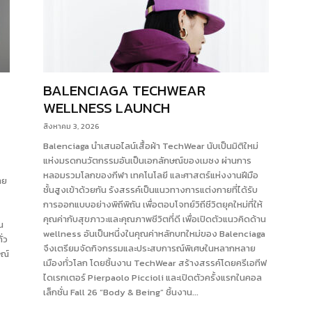
BALENCIAGA TECHWEAR
WELLNESS LAUNCH
สิงหาคม 3, 2026
Balenciaga นำเสนอไลน์เสื้อผ้า TechWear นับเป็นมิติใหม่
แห่งมรดกนวัตกรรมอันเป็นเอกลักษณ์ของเมซง ผ่านการ
หลอมรวมโลกของกีฬา เทคโนโลยี และศาสตร์แห่งงานฝีมือ
าย
ชั้นสูงเข้าด้วยกัน รังสรรค์เป็นแนวทางการแต่งกายที่ได้รับ
การออกแบบอย่างพิถีพิถัน เพื่อตอบโจทย์วิถีชีวิตยุคใหม่ที่ให้
คุณค่ากับสุขภาวะและคุณภาพชีวิตที่ดี เพื่อเปิดตัวแนวคิดด้าน
น
wellness อันเป็นหนึ่งในคุณค่าหลักบทใหม่ของ Balenciaga
่ว
จึงเตรียมจัดกิจกรรมและประสบการณ์พิเศษในหลากหลาย
ษณ์
เมืองทั่วโลก โดยชิ้นงาน TechWear สร้างสรรค์โดยครีเอทีฟ
ไดเรกเตอร์ Pierpaolo Piccioli และเปิดตัวครั้งแรกในคอล
เล็กชั่น Fall 26 “Body & Being” ชิ้นงาน...