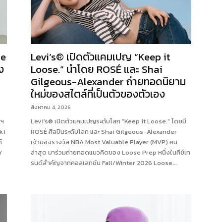
re
Levi’s® เปิดตัวแคมเปญ “Keep it
ง
Loose.” นำโดย ROSÉ และ Shai
Gilgeous-Alexander ถ่ายทอดนิยาม
ใหม่ของสไตล์ที่เป็นตัวของตัวเอง
สิงหาคม 4, 2026
พฯ
Levi’s® เปิดตัวแคมเปญระดับโลก "Keep it Loose." โดยมี
k)
ROSÉ ศิลปินระดับโลก และ Shai Gilgeous-Alexander
์
เจ้าของรางวัล NBA Most Valuable Player (MVP) คน
Y
ล่าสุด มาร่วมถ่ายทอดแนวคิดของ Loose Prep หนึ่งในคีย์เท
รนด์สำคัญจากคอลเลกชัน Fall/Winter 2026 Loose...