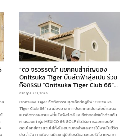
6
“ดิว จิรวรรตน์” แขกคนสำคัญของ
Onitsuka Tiger บินลัดฟ้าสู่สเปน ร่วม
กิจกรรม “Onitsuka Tiger Club 66”...
กรกฎาคม 31, 2026
ปาล
Onitsuka Tiger จัดกิจกรรมสุดเอ็กซ์คลูซีฟ “Onitsuka
Tiger Club 66” ณ เมืองมาลากา ประเทศสเปน เพื่อนำเสนอ
ณ์
แนวคิดการผสานแฟชั่น ไลฟ์สไตล์ และกีฬากอล์ฟเข้าด้วยกัน
ก
ผ่านรองเท้ารุ่น MEXICO 66 GOLF ที่ได้รับการออกแบบให้
ง
ตอบโจทย์การสวมใส่ทั้งในสนามกอล์ฟและการใช้งานในชีวิต
าน
ประจำวัน ภายในงานมีแขกผู้มีเกียรติและเซเลบริตี้จากหลาก