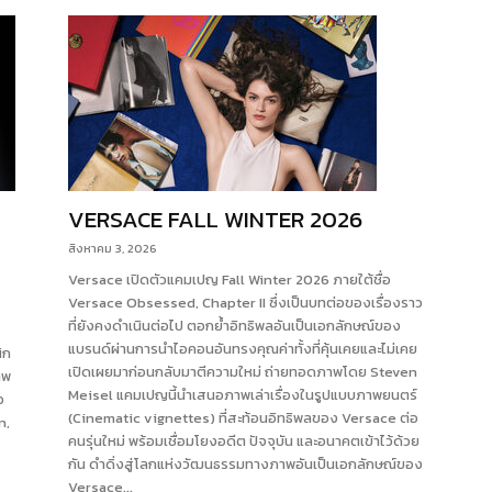
VERSACE FALL WINTER 2026
สิงหาคม 3, 2026
Versace เปิดตัวแคมเปญ Fall Winter 2026 ภายใต้ชื่อ
Versace Obsessed, Chapter II ซึ่งเป็นบทต่อของเรื่องราว
ที่ยังคงดำเนินต่อไป ตอกย้ำอิทธิพลอันเป็นเอกลักษณ์ของ
แบรนด์ผ่านการนำไอคอนอันทรงคุณค่าทั้งที่คุ้นเคยและไม่เคย
ิก
เปิดเผยมาก่อนกลับมาตีความใหม่ ถ่ายทอดภาพโดย Steven
าพ
Meisel แคมเปญนี้นำเสนอภาพเล่าเรื่องในรูปแบบภาพยนตร์
อ
(Cinematic vignettes) ที่สะท้อนอิทธิพลของ Versace ต่อ
n,
คนรุ่นใหม่ พร้อมเชื่อมโยงอดีต ปัจจุบัน และอนาคตเข้าไว้ด้วย
กัน ดำดิ่งสู่โลกแห่งวัฒนธรรมทางภาพอันเป็นเอกลักษณ์ของ
Versace...