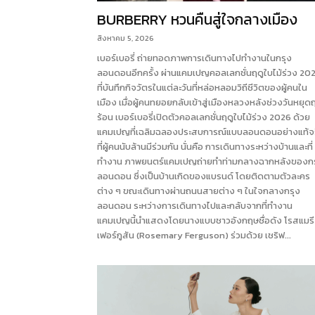
BURBERRY หวนคืนสู่ใจกลางเมือง
สิงหาคม 5, 2026
เบอร์เบอรี่ ถ่ายทอดภาพการเดินทางไปทำงานในกรุง
ลอนดอนอีกครั้ง ผ่านแคมเปญคอลเลกชั่นฤดูใบไม้ร่วง 20
ที่บันทึกกิจวัตรในแต่ละวันที่หล่อหลอมวิถีชีวิตของผู้คนใน
เมือง เมื่อผู้คนทยอยกลับเข้าสู่เมืองหลวงหลังช่วงวันหยุดฤ
ร้อน เบอร์เบอรี่เปิดตัวคอลเลกชั่นฤดูใบไม้ร่วง 2026 ด้วย
แคมเปญที่เฉลิมฉลองประสบการณ์แบบลอนดอนอย่างแท้จ
ที่ผู้คนนับล้านมีร่วมกัน นั่นคือ การเดินทางระหว่างบ้านและที่
ทำงาน ภาพยนตร์แคมเปญถ่ายทำท่ามกลางฉากหลังของกร
ลอนดอน ซึ่งเป็นบ้านเกิดของแบรนด์ โดยติดตามตัวละคร
ต่าง ๆ ขณะเดินทางผ่านถนนสายต่าง ๆ ในใจกลางกรุง
ลอนดอน ระหว่างการเดินทางไปและกลับจากที่ทำงาน
แคมเปญนี้นำแสดงโดยนางแบบชาวอังกฤษชื่อดัง โรสแมรี
เฟอร์กูสัน (Rosemary Ferguson) ร่วมด้วย เชริฟ...