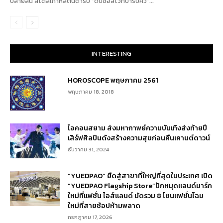
ปลายลิ้น สไตล์เกาหลีต้นตำรับ “ดิปซอสไวท์บาร์บีคิว”...
INTERESTING
HOROSCOPE พฤษภาคม 2561
พฤษภาคม 18, 2018
ไอคอนสยาม ส่งมหากาพย์ความบันเทิงส่งท้ายปี
เสิร์ฟศิลปินดังสร้างความสุขก่อนคืนเคานต์ดาวน์
ธันวาคม 31, 2024
“YUEDPAO” ยืดสู่สาขาที่ใหญ่ที่สุดในประเทศ เปิด
“YUEDPAO Flagship Store”ปักหมุดแลนด์มาร์ก
ใหม่ที่แฟชั่น ไอส์แลนด์ มัดรวม 8 โซนแฟชั่นโฉม
ใหม่ที่สายช้อปห้ามพลาด
กรกฎาคม 17, 2026