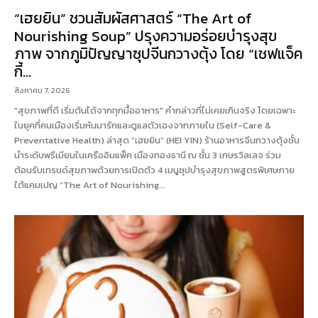
“เฮยยิน” ชวนสัมผัสศาสตร์ “The Art of
Nourishing Soup” ปรุงความอร่อยบำรุงสุข
ภาพ จากภูมิปัญญาซุปจีนกวางตุ้ง โดย “เชฟแจ็ค
กี้...
สิงหาคม 7, 2026
"สุขภาพที่ดี เริ่มต้นได้จากทุกมื้ออาหาร" คำกล่าวที่ไม่เคยเกินจริง โดยเฉพาะ
ในยุคที่คนเมืองเริ่มหันมารักและดูแลตัวเองจากภายใน (Self-Care &
Preventative Health) ล่าสุด “เฮยยิน” (HEI YIN) ร้านอาหารจีนกวางตุ้งชั้น
นำระดับพรีเมียมในเครืออิมแพ็ค เมืองทองธานี ณ ชั้น 3 เกษรวิลเลจ ร่วม
ต้อนรับเทรนด์สุขภาพด้วยการเปิดตัว 4 เมนูซุปบำรุงสุขภาพสูตรพิเศษภาย
ใต้แคมเปญ “The Art of Nourishing...