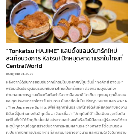
“Tonkatsu HAJIME” แลนดิ้งแลนด์มาร์กใหม่
สะเทือนวงการ Katsu! ปักหมุดสาขาแรกในไทยที่
CentralWorld
กรกฎาคม 31, 2026
หลังจากได้รับการยอมรับจากนักชิมในประเทศญี่ปุ่น วันนี้ “ทงคัตสึ ฮาจิเมะ”
พร้อมเปิดประตูต้อนรับนักชิมชาวไทยเป็นครั้งแรก ด้วยความมุ่งมั่นที่จะ
ถ่ายทอดมาตรฐานเดียวกับต้นตำรับจากนิฮงบาชิ โตเกียว ทุกเมนู ทุกขั้นตอน
และทุกประสบการณ์การรับประทาน ยังคงยึดมั่นในปรัชญา SHOKUNINWAZA
: The Japanese Spirits เพื่อให้ลูกค้าในประเทศไทยได้สัมผัสคุณค่าของงาน
ฝีมือญี่ปุ่นผ่านทงคัตสึทุกชิ้น ฮาจิเมะเชื่อว่า “วัตถุดิบที่ดี” เป็นเพียงจุดเริ่มต้น
แต่สิ่งที่ทำให้วัตถุดิบนั้นเปล่งประกายอย่างแท้จริงคือฝีมือของผู้รังสรรค์ด้วย
เหตุนี้ ทุกจานจึงถูกสร้างขึ้นจากการผสมผสานระหว่างศาสตร์ดั้งเดิมของ
ญี่ปุ่น เทคนิคการปรุงอาหารที่สั่งสมมาอย่างยาวนาน และความใส่ใจในทุกราย