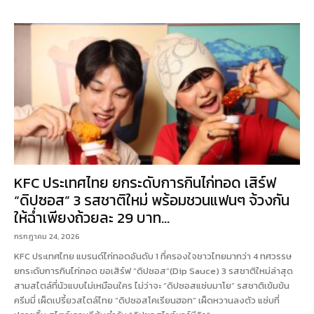
KFC ประเทศไทย ยกระดับการกินไก่ทอด เสิร์ฟ
“ดิปซอส” 3 รสชาติใหม่ พร้อมชวนแฟนๆ จ้วงกัน
ให้ฉ่ำเพียงถ้วยละ 29 บาท...
กรกฎาคม 24, 2026
KFC ประเทศไทย แบรนด์ไก่ทอดอันดับ 1 ที่ครองใจชาวไทยมากว่า 4 ทศวรรษ
ยกระดับการกินไก่ทอด ขอเสิร์ฟ “ดิปซอส”(Dip Sauce) 3 รสชาติใหม่ล่าสุด
สามสไตล์ที่นัวแบบไม่เหมือนใคร ไม่ว่าจะ “ดิปซอสแซ่บมาโย” รสชาติเข้มข้น
ครีมมี่ เผ็ดเปรี้ยวสไตล์ไทย “ดิปซอสโคเรียนฮอท” เผ็ดหวานลงตัว แซ่บที่