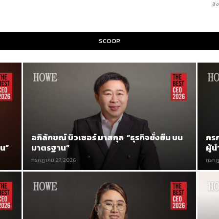
สิ
SCOOP
อภิลักขณ์ บิวเซอร์ มาสกุล “ธุรกิจยั่งยืน บน
กร
ืน”
มาตรฐาน”
ผู้
กรกฎาคม 27, 2026
กรกฎ