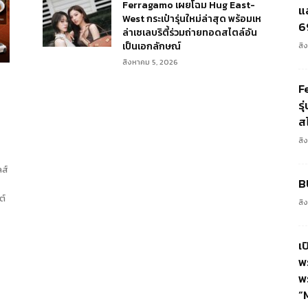
Ferragamo เผยโฉม Hug East-
แ
West กระเป๋ารุ่นใหม่ล่าสุด พร้อมเห
6
ล่าเซเลบริตี้ร่วมถ่ายทอดสไตล์อัน
เป็นเอกลักษณ์
สิ
สิงหาคม 5, 2026
F
รุ
ม
ส
สิ
ลส์
B
ต์
สิ
เป
พ
พ
“