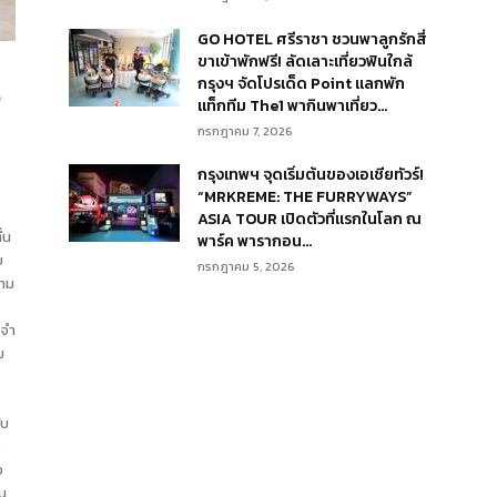
GO HOTEL ศรีราชา ชวนพาลูกรักสี่
ขาเข้าพักฟรี! ลัดเลาะเที่ยวฟินใกล้
กรุงฯ จัดโปรเด็ด Point แลกพัก
ว
แท็กทีม The1 พากินพาเที่ยว...
กรกฎาคม 7, 2026
กรุงเทพฯ จุดเริ่มต้นของเอเชียทัวร์!
“MRKREME: THE FURRYWAYS”
ASIA TOUR เปิดตัวที่แรกในโลก ณ
่น
พาร์ค พารากอน...
บ
กรกฎาคม 5, 2026
วาม
พจำ
ม
ับ
ง
ง
าน