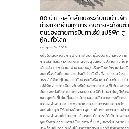
80 ปี แห่งสไตล์เหนือระดับบนน่านฟ้า
ถ่ายทอดผ่านทุกการเดินทางสะท้อนตั
ตนของสายการบินคาเธ่ย์ แปซิฟิค สู่
ผู้คนทั่วโลก
กรกฎาคม 24, 2026
หนึ่งในเสน่ห์ของการเดินทางโดยเครื่องบิน นอกเหนือจาก
การบริการและความสะดวกสบายสู่จุดหมายปลายทางที่น่าตื
เต้นแล้ว ภาพความสง่างามของลูกเรือหรือพนักงานต้อนรั
บนเครื่องบินที่มอบความประทับใจ คือสิ่งที่สามารถสร้างค
ทรงจำที่ดีแก่ผู้โดยสารได้อย่างแท้จริง เช่นเดียวกับ คาเธ่ย์
แปซิฟิค สายการบินระดับพรีเมียมจากฮ่องกง ที่ได้มอบภา
อันทรงพลังที่สุดตลอดระยะเวลา 80 ปีที่ผ่านมา กับยูนิฟอร์
ของลูกเรือที่ได้เปลี่ยนผ่านไปตามยุคสมัย ฉายภาพตัวตน
ความสง่างาม และจิตวิญญาณของสายการบินจากอดีต
จนถึงปัจจุบันได้อย่างชัดเจน จุดเริ่มต้นของความทรงจำ ก
ความสง่างามที่เรียบง่าย สำหรับคนไทย เราได้เห็นภาพขอ
ลูกเรือสายการบินคาเธ่ย์ แปซิฟิค ตั้งแต่ยูนิฟอร์มชุดแรก ซึ่
มาพร้อมกับการเริ่มต้นให้บริการเที่ยวบินแรกที่ ท่าอากาศย