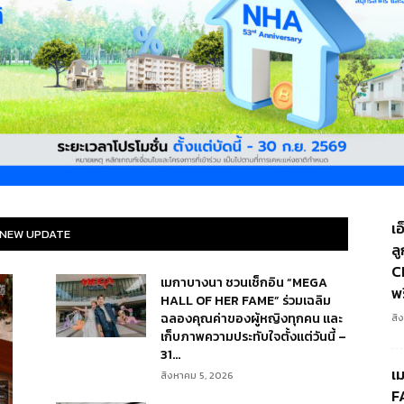
เ
NEW UPDATE
ล
C
เมกาบางนา ชวนเช็กอิน “MEGA
พ
HALL OF HER FAME” ร่วมเฉลิม
ฉลองคุณค่าของผู้หญิงทุกคน และ
สิ
เก็บภาพความประทับใจตั้งแต่วันนี้ –
31...
เ
สิงหาคม 5, 2026
F