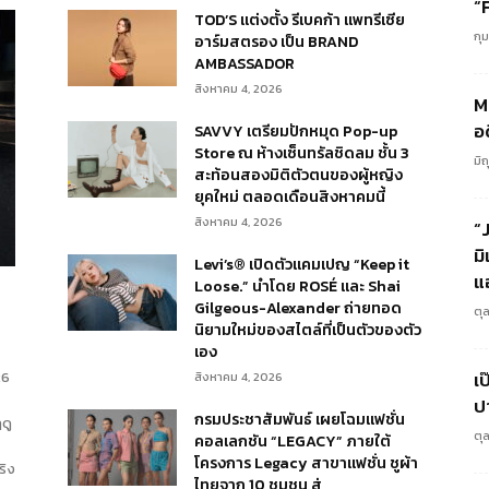
“
TOD’S แต่งตั้ง รีเบคก้า แพทรีเซีย
กุ
อาร์มสตรอง เป็น BRAND
AMBASSADOR
สิงหาคม 4, 2026
M
อ
SAVVY เตรียมปักหมุด Pop-up
Store ณ ห้างเซ็นทรัลชิดลม ชั้น 3
มิ
สะท้อนสองมิติตัวตนของผู้หญิง
ยุคใหม่ ตลอดเดือนสิงหาคมนี้
สิงหาคม 4, 2026
“
มิ
Levi’s® เปิดตัวแคมเปญ “Keep it
แ
Loose.” นำโดย ROSÉ และ Shai
Gilgeous-Alexander ถ่ายทอด
ตุ
นิยามใหม่ของสไตล์ที่เป็นตัวของตัว
เอง
เป
26
สิงหาคม 4, 2026
ป
กรมประชาสัมพันธ์ เผยโฉมแฟชั่น
ดู
ตุ
คอลเลกชัน “LEGACY” ภายใต้
โครงการ Legacy สาขาแฟชั่น ชูผ้า
ริง
ไทยจาก 10 ชุมชน สู่