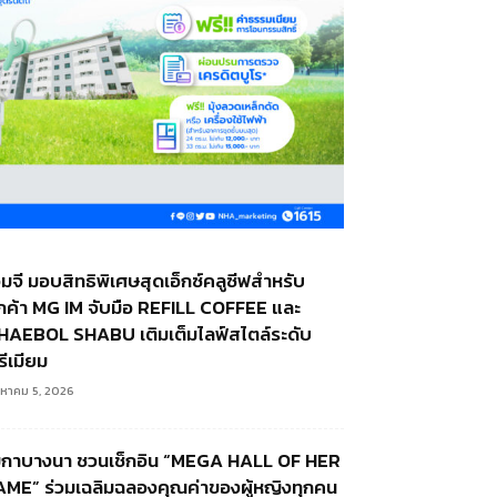
อ็มจี มอบสิทธิพิเศษสุดเอ็กซ์คลูซีฟสำหรับ
ูกค้า MG IM จับมือ REFILL COFFEE และ
HAEBOL SHABU เติมเต็มไลฟ์สไตล์ระดับ
รีเมียม
งหาคม 5, 2026
มกาบางนา ชวนเช็กอิน “MEGA HALL OF HER
AME” ร่วมเฉลิมฉลองคุณค่าของผู้หญิงทุกคน