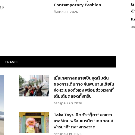
G
Contemporary Fashion
ุง
ร
สิงหาคม 3, 2026
แล
มก
TRAVEL
เมื่อเทศกาลกลายเป็นจุดเริ่มต้น
ของการเดินทาง ค้นพบมาเลเซียใน
จังหวะของตัวเอง พร้อมช่วงเวลาที่
เติมเต็มตลอดทั้งทริป
กรกฎาคม 20, 2026
Take Toys เปิดตัว “ตุ๊ตา” คาแรก
เตอร์ใหม่ พร้อมเนรมิต “เทสทอยส์
ฟาร์มาซี” กลางทรงวาด
กรกฎาคม 19, 2026