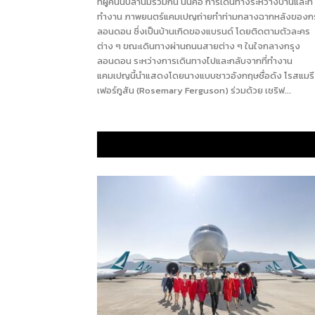
ที่ผู้คนนับล้านมีร่วมกัน นั่นคือ การเดินทางระหว่างบ้านและที่
ทำงาน ภาพยนตร์แคมเปญถ่ายทำท่ามกลางฉากหลังของกร
ลอนดอน ซึ่งเป็นบ้านเกิดของแบรนด์ โดยติดตามตัวละคร
ต่าง ๆ ขณะเดินทางผ่านถนนสายต่าง ๆ ในใจกลางกรุง
ลอนดอน ระหว่างการเดินทางไปและกลับจากที่ทำงาน
แคมเปญนี้นำแสดงโดยนางแบบชาวอังกฤษชื่อดัง โรสแมรี
เฟอร์กูสัน (Rosemary Ferguson) ร่วมด้วย เชริฟ...