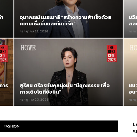
้า
อุมาภรณ์ เมธเมาลี “สร้างความสำเร็จด้วย
ปวี
ความเชื่อมั่นและทีมเวิร์ก”
สละ
กรกฎาคม 23, 2026
กรกฎ
่การ
สุริยน ศรีอรทัยกุลมุ่งมั่น “มีคุณธรรม เพื่อ
ชนว
การเติบโตที่ยั่งยืน”
อน
กรกฎาคม 20, 2026
กรกฎ
L
FASHION
S