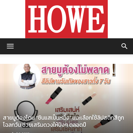
https://howemagazine.com/
สายมูต้องโดน “ซินแสเป็นหนึ่ง” แนะเลือกใช้ลิปสติกสีถูก
โฉลกวัน ช่วยเสริมดวงให้ปังๆ ตลอดปี