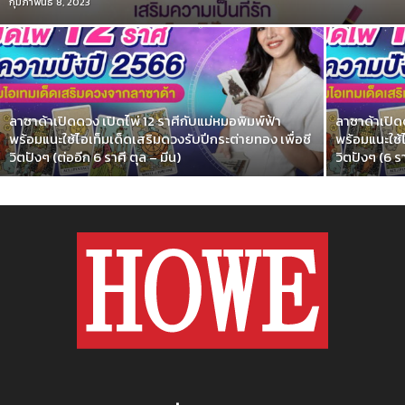
กุมภาพันธ์ 8, 2023
ลาซาด้าเปิดดวง เปิดไพ่ 12 ราศีกับแม่หมอพิมพ์ฟ้า
ลาซาด้าเปิด
พร้อมแนะใช้ไอเท็มเด็ดเสริมดวงรับปีกระต่ายทอง เพื่อชี
พร้อมแนะใช้
วิตปังๆ (ต่ออีก 6 ราศี ตุล – มีน)
วิตปังๆ (6 ร