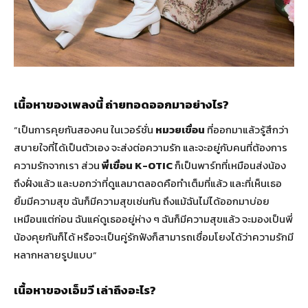
เนื้อหาของเพลงนี้ ถ่ายทอดออกมาอย่างไร?
“เป็นการคุยกันสองคน ในเวอร์ชั่น
หมวยเขื่อน
ที่ออกมาแล้วรู้สึกว่า
สบายใจที่ได้เป็นตัวเอง จะส่งต่อความรัก และจะอยู่กับคนที่ต้องการ
ความรักจากเรา ส่วน
พี่เขื่อน K-OTIC
ก็เป็นพาร์ทที่เหมือนส่งน้อง
ถึงฝั่งแล้ว และบอกว่าที่ดูแลมาตลอดคือทำเต็มที่แล้ว และที่เห็นเธอ
ยิ้มมีความสุข ฉันก็มีความสุขเช่นกัน ถึงแม้ฉันไม่ได้ออกมาบ่อย
เหมือนแต่ก่อน ฉันแค่ดูเธออยู่ห่าง ๆ ฉันก็มีความสุขแล้ว จะมองเป็นพี่
น้องคุยกันก็ได้ หรือจะเป็นคู่รักฟังก็สามารถเชื่อมโยงได้ว่าความรักมี
หลากหลายรูปแบบ”
เนื้อหาของเอ็มวี เล่าถึงอะไร?