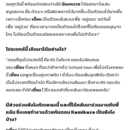
จนทุกวันนี้ พร้อมเปิดช่องว่างให้
น้องหมวย
ได้ออกมาวิ่งเล่น
สนุกสนาน ยิ้ม หัวเราะ หรือผิดพลาดได้มากขึ้น เป็นตัวเองได้มากขึ้น
เพราะเมื่อก่อน
เขื่อน
เป็นตัวเองในแบบเพื่อ ‘อยู่รอด’ แต่วันนี้
เพื่อ ‘อยู่ร่วม’ คือเราสามารถเป็นตัวเองได้โดยที่ไม่ต้องขออนุญาต
ใคร ไม่ต้องเป็นตัวเองน้อยลงเพราะคนอื่นไม่เข้าใจเรา”
โปรเจกต์นี้ เกิดมาได้อย่างไร?
“ตอนที่คุยโปรเจกต์นี้ คือ RS ใจดีมาก ยอมรับข้อเสนอ
ของ
เขื่อน
ทั้งหมด ที่ขอว่าถ้าหากไป School tour เพื่อโปรโมทเพลง
นี้
เขื่อน
ขอพูดเรื่องสุขภาพจิต 1 ชั่วโมง ต้องเพิ่มจุดพักใจ เรียกว่า
เป็นโปรเจกต์จิตบำบัด ที่จะมีการจัดงานสัมมนา ซึ่งทาง RS ตอบรับ
หมดเลย ทำให้
เขื่อน
ไว้ใจ และกล้าที่จะกลับมาร้องเพลงครับ”
มีส่วนร่วมยังไงกับเพลงนี้ และที่ได้กลับมาร่วมงานกับพี่
แอ้ม ซึ่งเคยทำงานด้วยกันตอน Kamikaze เป็นยังไง
บ้าง?
“เขื่อน
ได้มีส่วนร่วมในการทำเพลงนี้ทุกขั้นตอน ตั้งแต่