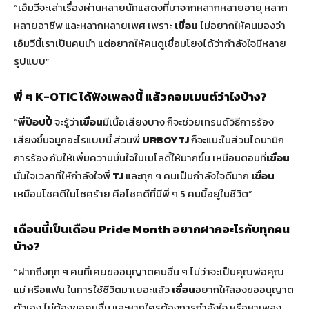
“เอ็มวีจะเล่าเรื่องผ่านหลายนักแสดงที่มาจากหลากหลายอายุ หลาก
หลายอาชีพ และหลากหลายเพศ เพราะ
เขื่อน
ไม่อยากให้คนมองว่า
เอ็มวีนี้เราเป็นคนนำ แต่อยากให้คนดูเชื่อมโยงได้ว่ากำลังใจมีหลาย
รูปแบบ”
พี่ ๆ K-OTIC ได้ฟังเพลงนี้ แล้วคอมเมนต์ว่าไงบ้าง?
“
พี่ป๊อปปี้
จะรู้ว่า
เขื่อน
มีเนื้อเสียงบาง ก็จะช่วยเทรนด์วิธีการร้อง
เสียงขึ้นจมูกอะไรแบบนี้ ส่วนพี่
URBOYTJ
ก็จะแนะในส่วนไดนามิก
การร้อง กับให้เพิ่มความมั่นใจในเมโลดี้ให้มากขึ้น เหมือนตอนที่
เขื่อน
มั่นใจเวลาที่ให้กำลังใจพี่
TJ
และทุก ๆ คนเป็นกำลังใจดีมาก
เขื่อน
เหมือนโชคดีในโชคร้าย คือโชคดีที่มีพี่ ๆ 5 คนนี้อยู่ในชีวิต”
เดือนนี้เป็นเดือน
Pride Month อยากฝากอะไรกับทุกคน
บ้าง?
“ฝากถึงทุก ๆ คนที่เคยขออนุญาตคนอื่น ๆ ไม่ว่าจะเป็นคุณพ่อคุณ
แม่ หรือแฟน ในการใช้ชีวิตมาเยอะแล้ว
เขื่อน
อยากให้ลองขออนุญาต
ตัวเอง ไม่ต้องขอคนอื่น และหากใครต้องการกำลังใจ หรือหาเพลง