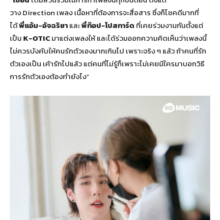
วาง Direction เพลง เนื้อหาที่ต้องการจะสื่อสาร ซึ่งก็โชคดีมากที่
ได้
พี่แอ้ม-อัจฉริยา
และ
พี่ก๊อป-โปสการ์ด
ที่เคยร่วมงานกันตั้งแต่
เป็น
K-OTIC
มาแต่งเพลงให้ และได้ร่วมออกความคิดเห็นว่าเพลงนี้
ไม่ควรบังคับให้คนรักตัวเองมากเกินไป เพราะจริง ๆ แล้ว ถ้าคนที่รัก
ตัวเองเป็น เค้ารักไปแล้ว แต่คนที่ไม่รู้ก็เพราะไม่เคยมีใครมาบอกวิธี
การรักตัวเองต้องทำยังไง”