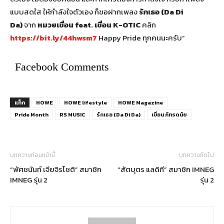
แบบสดใส ให้กำลังใจตัวเอง ก็ขอฝากเพลง
รักเธอ (Da Di
Da)
จาก
หมวยเขื่อน feat. เขื่อน K-OTIC
คลิก
https://bit.ly/44hwsm7
Happy Pride ทุกคนนะครับ”
Facebook Comments
แท็ก
HOWE
HOWE lifestyle
HOWE Magazine
Pride Month
RS MUSIC
รักเธอ (Da Di Da)
เขื่อน ภัทรดนัย
บทความก่อนหน้านี้
บทความถัดไป
“พัศชนันท์ เจียจิรโชติ” สมาชิก
“สัตบุตร แลดิกี” สมาชิก IMNEG
IMNEG รุ่น 2
รุ่น 2