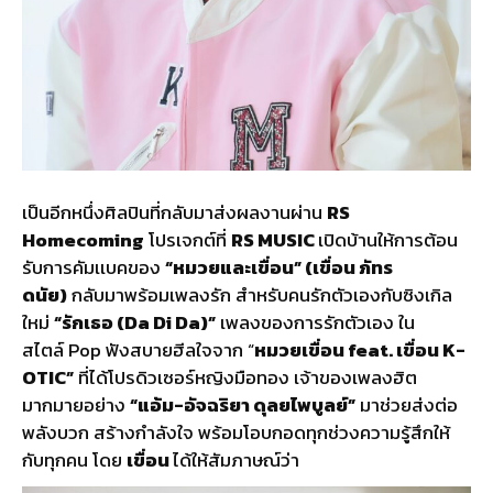
เป็นอีกหนึ่งศิลปินที่กลับมาส่งผลงานผ่าน
RS
Homecoming
โปรเจกต์ที่
RS MUSIC
เปิดบ้านให้การต้อน
รับการคัมเเบคของ
“หมวยและเขื่อน” (เขื่อน ภัทร
ดนัย)
กลับมาพร้อมเพลงรัก สำหรับคนรักตัวเองกับซิงเกิล
ใหม่
“รักเธอ (Da Di Da)”
เพลงของการรักตัวเอง ใน
สไตล์ Pop ฟังสบายฮีลใจจาก “
หมวยเขื่อน feat. เขื่อน K-
OTIC”
ที่ได้โปรดิวเซอร์หญิงมือทอง เจ้าของเพลงฮิต
มากมายอย่าง
“แอ้ม-อัจฉริยา ดุลยไพบูลย์”
มาช่วยส่งต่อ
พลังบวก สร้างกำลังใจ พร้อมโอบกอดทุกช่วงความรู้สึกให้
กับทุกคน โดย
เขื่อน
ได้ให้สัมภาษณ์ว่า