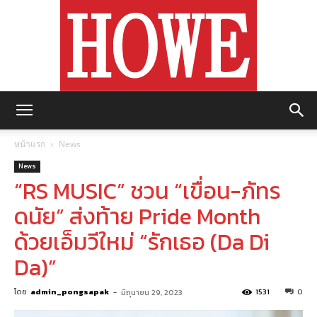
https://howemagazine.com/
หน้าแรก
News
News
“RS MUSIC” ชวน “เขื่อน-ภัทร
ดนัย” ส่งท้าย Pride Month
ด้วยเอ็มวีใหม่ “รักเธอ (Da Di
Da)”
โดย
admin_pongsapak
-
1531
0
มิถุนายน 29, 2023