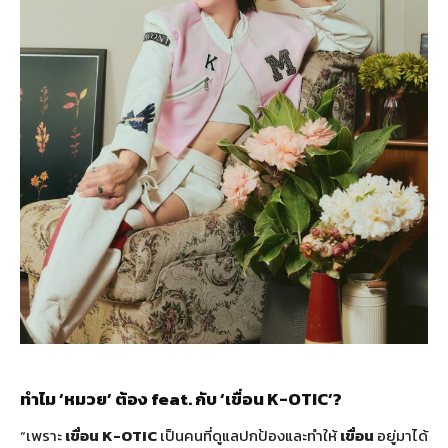
ทำไม ‘หมวย’ ต้อง feat. กับ ‘เขื่อน K-OTIC’?
“เพราะ
เขื่อน K-OTIC
เป็นคนที่ดูแลปกป้องและทำให้
เขื่อน
อยู่มาได้