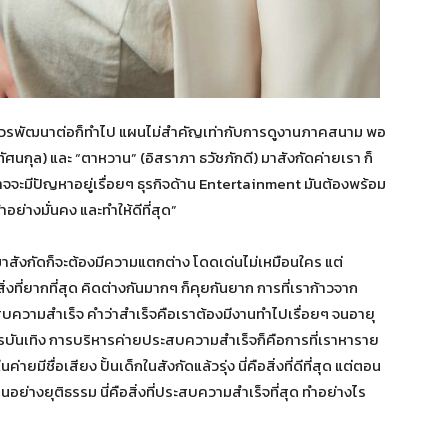
ไรที่ควรพัฒนาต่อก็ทำไป แผนไม่สำคัญเท่ากับการดูงานภาคสนาม พอ
รทัศนกุล) และ “ตาหวาน” (อิสราภา ธวัชภักดี) มาสังกัดค่ายเรา ก็
็อาจจะมีปัญหาอยู่เรื่อยๆ ธุรกิจด้าน Entertainment มันต้องพร้อม
าอย่างมั่นคง และทำให้ดีที่สุด”
สังกัดก็จะต้องมีความแตกต่าง โดดเด่นไม่เหมือนใคร แต่
งที่ยากที่สุด คิดต่างกันมากๆ ก็คุยกันยาก การที่เราก้าวจาก
ประสบความสำเร็จ คำว่าสำเร็จคือเราต้องมีงานทำไปเรื่อยๆ จนอายุ
งการบันเทิง การบริหารค่ายประสบความสำเร็จก็คือการที่เราหาราย
ยมีชื่อเสียง ปั้นเด็กในสังกัดแล้วรุ่ง นี่คือสิ่งที่ดีที่สุด แต่ตอน
ินอย่างยุติธรรม นี่คือสิ่งที่ประสบความสำเร็จที่สุด ทำอย่างไร