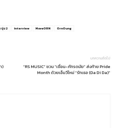
รุ่น 2
interview
MoveORN
OrnOung
บทความถัดไป
า)
“RS MUSIC” ชวน “เขื่อน-ภัทรดนัย” ส่งท้าย Pride
Month ด้วยเอ็มวีใหม่ “รักเธอ (Da Di Da)”