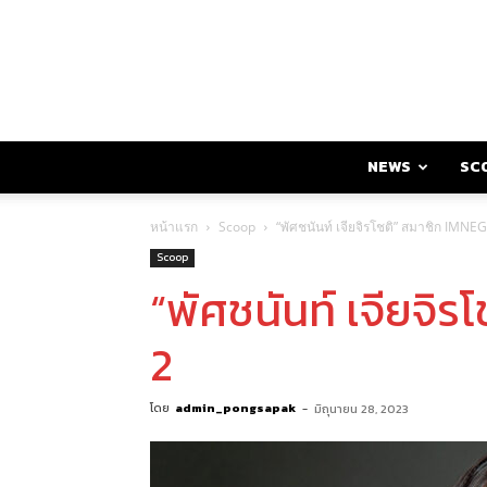
NEWS
SC
หน้าแรก
Scoop
“พัศชนันท์ เจียจิรโชติ” สมาชิก IMNEG 
Scoop
“พัศชนันท์ เจียจิร
2
โดย
admin_pongsapak
-
มิถุนายน 28, 2023