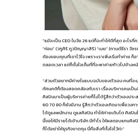
“แม้จะเป็น CEO ในวัย 26 แต่ก็จะทำให้ดีที่สุด อะ
“ก่อน” (วฑูศิริ ภูวปัญญาสิริ) “เนย” (กานต์ธีรา วัช
ต้องขอบคุณที่เขาไว้ใจ เพราะเราเพิ่งเริ่มทำค่าย ก
ตลอดเวลา แต่ก็ตั้งใจเต็มที่ที่จะพาค่ายก้าวไปข้างหน้
“ส่วนตัวอยากมีค่ายในแบบฉบับของตัวเอง คนที่จะมา
ทัศนคติก็ต้องสอดคล้องกับเรา เรื่องบริหารคนเป็นสิ่
ศิลปินมาเป็นผู้บริหารค่ายก็ไม่ได้รู้สึกว่าตัวเอง
60 70 80 ก็ยังมีงาน รู้สึกว่าตัวเองเกิดมาเพื่อว
ได้ดูแลพนักงาน ดูแลศิลปิน ทำให้ค่ายเติบโต ศิลปินในค่า
นี้ขอให้มีรายได้เข้าบริษัท มีกำไร ให้ผลตอบแทนศิลป
ก็ได้อย่าให้ธุรกิจขาดทุน นี่คือสิ่งที่ตั้งใจไว้ค่ะ”