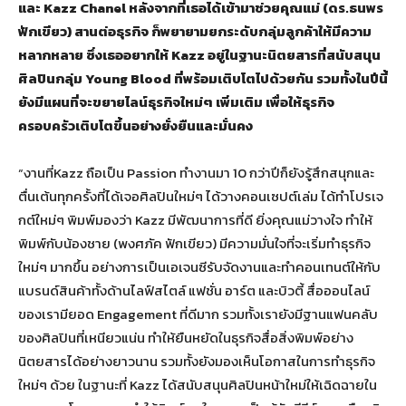
และ
Kazz Chanel
หลังจากที่เธอได้เข้ามาช่วยคุณแม่ (ดร.ธนพร
ฟักเขียว) สานต่อธุรกิจ ก็พยายามยกระดับกลุ่มลูกค้าให้มีความ
หลากหลาย ซึ่งเธออยากให้
Kazz
อยู่ในฐานะนิตยสารที่สนับสนุน
ศิลปินกลุ่ม
Young Blood
ที่พร้อมเติบโตไปด้วยกัน รวมทั้งในปีนี้
ยังมีแผนที่จะขยายไลน์ธุรกิจใหม่ๆ เพิ่มเติม เพื่อให้ธุรกิจ
ครอบครัวเติบโตขึ้นอย่างยั่งยืนและมั่นคง
“งานที่Kazz ถือเป็น Passion ทำงานมา 10 กว่าปีก็ยังรู้สึกสนุกและ
ตื่นเต้นทุกครั้งที่ได้เจอศิลปินใหม่ๆ ได้วางคอนเซปต์เล่ม ได้ทำโปรเจ
กต์ใหม่ๆ พิมพ์มองว่า Kazz มีพัฒนาการที่ดี ยิ่งคุณแม่วางใจ ทำให้
พิมพ์กับน้องชาย (พงศภัค ฟักเขียว) มีความมั่นใจที่จะเริ่มทำธุรกิจ
ใหม่ๆ มากขึ้น อย่างการเป็นเอเจนซีรับจัดงานและทำคอนเทนต์ให้กับ
แบรนด์สินค้าทั้งด้านไลฟ์สไตล์ แฟชั่น อาร์ต และบิวตี้ สื่อออนไลน์
ของเรามียอด Engagement ที่ดีมาก รวมทั้งเรายังมีฐานแฟนคลับ
ของศิลปินที่เหนียวแน่น ทำให้ยืนหยัดในธุรกิจสื่อสิ่งพิมพ์อย่าง
นิตยสารได้อย่างยาวนาน รวมทั้งยังมองเห็นโอกาสในการทำธุรกิจ
ใหม่ๆ ด้วย ในฐานะที่ Kazz ได้สนับสนุนศิลปินหน้าใหม่ให้เฉิดฉายใน