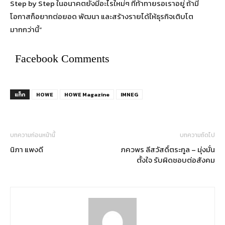
Step by Step ในอนาคตยังมีอะไรใหม่ๆ ที่ท้าทายรอเราอยู่ ถ้ามี
โอกาสก็อยากต่อยอด พัฒนา และสร้างรายได้ให้ธุรกิจเติบโต
มากกว่านี้”
Facebook Comments
แท็ก
HOWE
HOWE Magazine
IMNEG
บทความก่อนหน้านี้
บทความถัดไป
นิภา แพงดี
ภควพร ลีสวัสดิ์ตระกูล – มุ่งมั่น
ตั้งใจ รับผิดชอบต่อสังคม