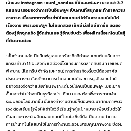
เจ้าของ
Instagram : nuni_sandee
ที่มียอดฟอลฯ มากกว่า 3.7
แสนคน เธอมองว่าการเป็นอินฟลูฯ เป็นงานที่สนุกและท้าทายความ
สามารถ เนื่องจากการที่จะทำให้คอนเทนต์ได้รับความสนใจไม่ใช่
เรื่องง่าย เพราะอินฟลูฯ ไม่ใช่แค่สวย เซ็กซี่ มีสไตล์เท่านั้น แต่ยัง
ต้องรู้จักจุดแข็ง รู้จักนำเสนอ รู้จักปรับตัว เพื่อผลิตเนื้อหาโดนใจผู้
ที่ติดตามด้วย
“อั้มทำงานหลักเป็นอินฟลูเอนเซอร์ค่ะ ซึ่งก็ทำคอนเทนต์บนอินสตา
แกรม ทำมา 15 ปีแล้วค่ะ แต่ช่วงนี้ได้เทรนการตลาดที่บริษัท เอแอนด์
พี สยาม นีโอ กรุ๊ป จำกัด (มหาชน) การทำธุรกิจเดี๋ยวนี้ต้องอาศัย
ประสบการณ์ ต้องศึกษาการทำคอนเทนต์และการธุรกิจออนไลน์
อย่างจริงจังกว่าสมัยก่อน เพราะเดี๋ยวนี้มีคนเป็นอินฟลูฯ เยอะมาก
อั้มมองว่าไม่ว่าจะเป็นธุรกิจอะไร เกือบ 80% ต้องพึ่งการขายผ่าน
ระบบออนไลน์มากขึ้น อั้มเองทำงานด้านนี้ก็ต้องพัฒนาศักยภาพตัว
เอง ต้องเรียนรู้เพื่อให้เข้าใจวิธี เรียนรู้กลุ่มเป้าหมาย เพื่อปรับตัวให้
ทันสถานการณ์ ผลิตคอนเทนต์ที่โดนใจ ซึ่งนี่ถือเป็นความท้าทาย
การนำเทคโนโลยีมาใช้ในการทำงานจะช่วยเสริมคุณภาพงาน ซึ่งอั้ม