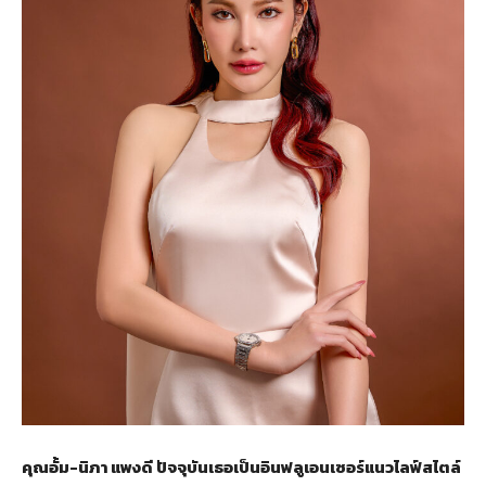
คุณอั้ม-นิภา แพงดี ปัจจุบันเธอเป็นอินฟลูเอนเซอร์แนวไลฟ์สไตล์