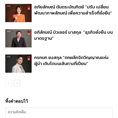
อภัยลักษณ์ ตันตระบัณฑิตย์ “ปรับ เปลี่ยน
พัฒนาภาพลักษณ์ เพื่อความสำเร็จที่ยั่งยืน”
อภิลักขณ์ บิวเซอร์ มาสกุล “ธุรกิจยั่งยืน บน
มาตรฐาน”
กรกนก ยงสกุล “ตกผลึกจิตวิญญาณแห่ง
ผู้นำ เติบโตบนเส้นทางที่เปี่ยม”
ทิ้งคำตอบไว้