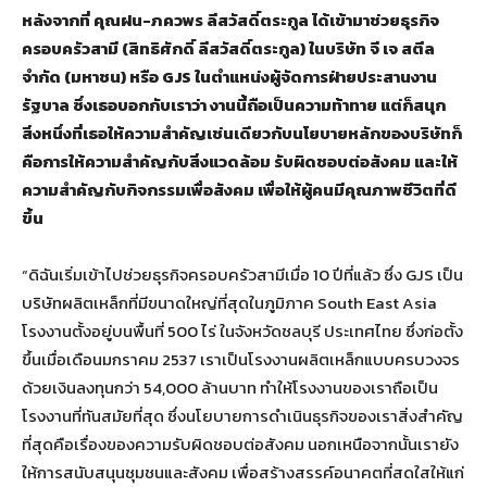
หลังจากที่ คุณฝน-ภควพร ลีสวัสดิ์ตระกูล ได้เข้ามาช่วยธุรกิจ
ครอบครัวสามี (สิทธิศักดิ์ ลีสวัสดิ์ตระกูล) ในบริษัท จี เจ สตีล
จำกัด (มหาชน) หรือ GJS ในตำแหน่งผู้จัดการฝ่ายประสานงาน
รัฐบาล ซึ่งเธอบอกกับเราว่า งานนี้ถือเป็นความท้าทาย แต่ก็สนุก
สิ่งหนึ่งที่เธอให้ความสำคัญเช่นเดียวกับนโยบายหลักของบริษัทก็
คือการให้ความสำคัญกับสิ่งแวดล้อม รับผิดชอบต่อสังคม และให้
ความสำคัญกับกิจกรรมเพื่อสังคม เพื่อให้ผู้คนมีคุณภาพชีวิตที่ดี
ขึ้น
“ดิฉันเริ่มเข้าไปช่วยธุรกิจครอบครัวสามีเมื่อ 10 ปีที่แล้ว ซึ่ง GJS เป็น
บริษัทผลิตเหล็กที่มีขนาดใหญ่ที่สุดในภูมิภาค South East Asia
โรงงานตั้งอยู่บนพื้นที่ 500 ไร่ ในจังหวัดชลบุรี ประเทศไทย ซึ่งก่อตั้ง
ขึ้นเมื่อเดือนมกราคม 2537 เราเป็นโรงงานผลิตเหล็กแบบครบวงจร
ด้วยเงินลงทุนกว่า 54,000 ล้านบาท ทำให้โรงงานของเราถือเป็น
โรงงานที่ทันสมัยที่สุด ซึ่งนโยบายการดำเนินธุรกิจของเราสิ่งสำคัญ
ที่สุดคือเรื่องของความรับผิดชอบต่อสังคม นอกเหนือจากนั้นเรายัง
ให้การสนับสนุนชุมชนและสังคม เพื่อสร้างสรรค์อนาคตที่สดใสให้แก่