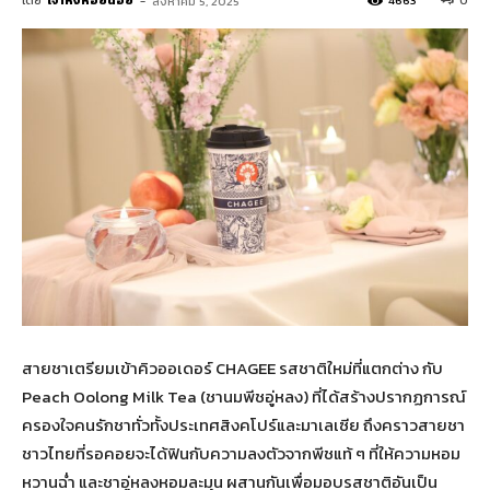
โดย
เจ้าหิ่งห้อยน้อย
-
4663
0
สิงหาคม 5, 2025
สายชาเตรียมเข้าคิวออเดอร์ CHAGEE รสชาติใหม่ที่แตกต่าง กับ
Peach Oolong Milk Tea (ชานมพีชอู่หลง) ที่ได้สร้างปรากฏการณ์
ครองใจคนรักชาทั่วทั้งประเทศสิงคโปร์และมาเลเซีย ถึงคราวสายชา
ชาวไทยที่รอคอยจะได้ฟินกับความลงตัวจากพีชแท้ ๆ ที่ให้ความหอม
หวานฉ่ำ และชาอู่หลงหอมละมุน ผสานกันเพื่อมอบรสชาติอันเป็น