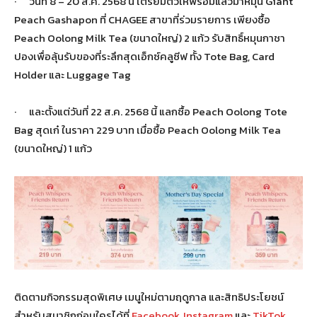
· วันที่ 8 – 20 ส.ค. 2568 นี้ เตรียมตัวให้พร้อมแล้วมาหมุน Giant
Peach Gashapon ที่ CHAGEE สาขาที่ร่วมรายการ เพียงซื้อ
Peach Oolong Milk Tea (ขนาดใหญ่) 2 แก้ว รับสิทธิ์หมุนกาชา
ปองเพื่อลุ้นรับของที่ระลึกสุดเอ็กซ์คลูซีฟ ทั้ง Tote Bag, Card
Holder และ Luggage Tag
· และตั้งแต่วันที่ 22 ส.ค. 2568 นี้ แลกซื้อ Peach Oolong Tote
Bag สุดเก๋ ในราคา 229 บาท เมื่อซื้อ Peach Oolong Milk Tea
(ขนาดใหญ่) 1 แก้ว
ติดตามกิจกรรมสุดพิเศษ เมนูใหม่ตามฤดูกาล และสิทธิประโยชน์
สำหรับสมาชิกก่อนใครได้ที่
Facebook
,
Instagram
และ
TikTok