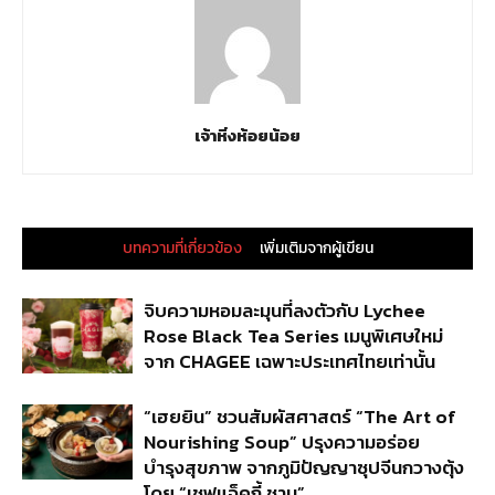
เจ้าหิ่งห้อยน้อย
บทความที่เกี่ยวข้อง
เพิ่มเติมจากผู้เขียน
จิบความหอมละมุนที่ลงตัวกับ Lychee
Rose Black Tea Series เมนูพิเศษใหม่
จาก CHAGEE เฉพาะประเทศไทยเท่านั้น
“เฮยยิน” ชวนสัมผัสศาสตร์ “The Art of
Nourishing Soup” ปรุงความอร่อย
บำรุงสุขภาพ จากภูมิปัญญาซุปจีนกวางตุ้ง
โดย “เชฟแจ็คกี้ ชาน”