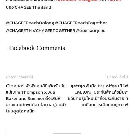
ของ CHAGEE Thailand
#CHAGEEPeachOolong #CHAGEEPeachTogether
#CHAGEETH #CHAGEETOGETHER #ดื่มชาจีดีทุกวัน
Facebook Comments
บทความก่อนหน้านี้
บทความถัดไป
เปิดคอลฯ ผ้าพันคอลิมิเต็ดรับวัน
gettgo จับมือ 1:2 Coffee เสิร์ฟ
แม่! Jim Thompson X Juli
แคมเปญ ‘ประกันสักแก้วมั้ย?’
Baker and Summer ดึงเสน่ห์
ชวนคนรุ่นใหม่เข้าถึงประกันง่าย ๆ
งานแฮนด์เพนต์สดใสมาอยู่บนผ้า
เหมือนการเลือกเมนูกาแฟ
ไหมสุดไอคอนิก