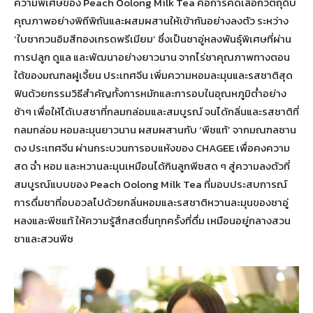
ความพิเศษของ Peach Oolong Milk Tea คือการคัดเลือกวัตถุดิบ
คุณภาพอย่างพิถีพิถันและผสมผสานให้เข้ากันอย่างลงตัว ระหว่าง
‘ใบชากวนอิมสีทองเกรดพรีเมียม’ ซึ่งเป็นชาอู่หลงพันธุ์พิเศษที่ผ่าน
การปลูก ดูแล และพัฒนาอย่างยาวนาน จากไร่ชาคุณภาพทางตอน
ใต้ของมณฑลฝูเจี้ยน ประเทศจีน เพิ่มความหอมละมุนและรสชาติสุด
ฟินด้วยกรรมวิธีสำคัญทั้งการหมักและการอบในอุณหภูมิต่ำอย่าง
ช้าๆ เพื่อให้ได้เบสชาที่กลมกล่อมและสมบูรณ์ จนได้กลิ่นและรสชาติที่
กลมกล่อม หอมละมุนยาวนาน ผสมผสานกับ ‘พีชแท้’ จากมณฑลซาน
ตง ประเทศจีน ผ่านกระบวนการอบแห้งของ CHAGEE เพื่อคงความ
สด ฉ่ำ หอม และหวานละมุนเหมือนได้กินลูกพีชสด ๆ สู่ความลงตัวที่
สมบูรณ์แบบของ Peach Oolong Milk Tea ที่มอบประสบการณ์
การดื่มชาที่อบอวลไปด้วยกลิ่นหอมและรสชาติหวานละมุนของชาอู่
หลงและพีชแท้ ให้ความรู้สึกสดชื่นทุกครั้งที่ดื่ม เหมือนอยู่กลางสวน
ชาและสวนพีช