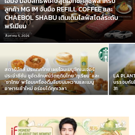
เอ็มจี มอบสิทธิพิเศษสุดเอ็กซ์คลูซีฟสำหรับ
ลูกค้า MG IM จับมือ REFILL COFFEE และ
CHAEBOL SHABU เติมเต็มไลฟ์สไตล์ระดับ
พรีเมียม
สิงหาคม 5, 2026
สตาร์บัคส์ ประเทศไทย เผยโฉมเมนูซิกเนเจอร์
ประจำซีซัน ชูอัตลักษณ์วัตถุดิบไทย ‘ทุเรียน’ และ
LA PLANTE
‘ชาไทย’ พร้อมเครื่องดื่มธีมขนมหวานและเมนู
บรรจบกัน
อาหารเช้าใหม่ อร่อยได้ทุกเวลา
31