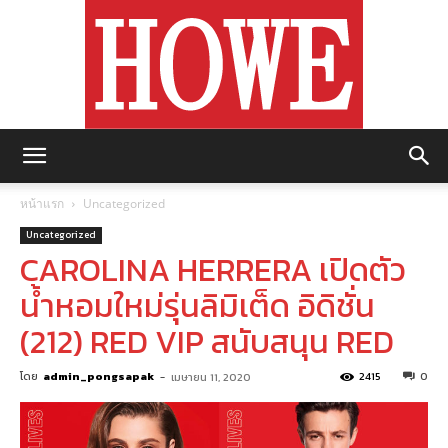
https://howemagazine.com/
หน้าแรก
Uncategorized
Uncategorized
CAROLINA HERRERA เปิดตัว
น้ำหอมใหม่รุ่นลิมิเต็ด อิดิชั่น
(212) RED VIP สนับสนุน RED
โดย
admin_pongsapak
-
2415
0
เมษายน 11, 2020