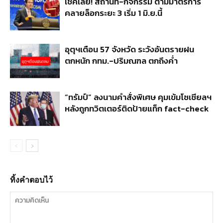
เช็คเลย! สถานที่-กิจกรรม ตามมาตรการ
คลายล็อกระยะ 3 เริ่ม 1 มิ.ย.นี้
อุตุฯเตือน 57 จังหวัด ระวังอันตรายฝน
ตกหนัก กทม.-ปริมณฑล ตกถึงค่ำ
“ทรัมป์” ลงนามคำสั่งพิเศษ คุมเข้มโซเชียลฯ
หลังถูกทวิตเตอร์ติดป้ายแท็ก fact-check
ทิ้งคำตอบไว้