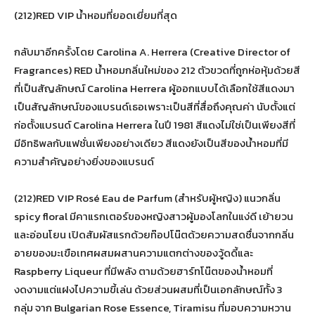
(212)RED VIP น้ำหอมที่ยอดเยี่ยมที่สุด
กลับมาอีกครั้งโดย Carolina A. Herrera (Creative Director of
Fragrances) RED น้ำหอมกลิ่นใหม่ของ 212 ตัวขวดที่ถูกห่อหุ้มด้วยสี
ที่เป็นสัญลักษณ์ Carolina Herrera ผู้ออกแบบได้เลือกใช้สีแดงมา
เป็นสัญลักษณ์ของแบรนด์เธอเพราะเป็นสีที่สื่อถึงคุณค่า นับตั้งแต่
ก่อตั้งแบรนด์ Carolina Herrera ในปี 1981 สีแดงไม่ใช่เป็นเพียงสีที่
มีอิทธิพลกับแฟชั่นเพียงอย่างเดียว สีแดงยังเป็นสีของน้ำหอมที่มี
ความสำคัญอย่างยิ่งของแบรนด์
(212)RED VIP Rosé Eau de Parfum (สำหรับผู้หญิง) แนวกลิ่น
spicy floral มีคาแรกเตอร์ของหญิงสาวผู้มองโลกในแง่ดี เย้ายวน
และอ่อนโยน เปิดสัมผัสแรกด้วยท๊อปโน๊ตด้วยความสดชื่นจากกลิ่น
อายของมะเขือเทศผสมผสานความแตกต่างของวู้ดดี้และ
Raspberry Liqueur ที่มีพลัง ตามด้วยฮาร์ทโน๊ตของน้ำหอมที่
งดงามแต่แฝงไปความขี้เล่น ด้วยส่วนผสมที่เป็นเอกลักษณ์ทั้ง 3
กลุ่ม จาก Bulgarian Rose Essence, Tiramisu ที่มอบความหวาน