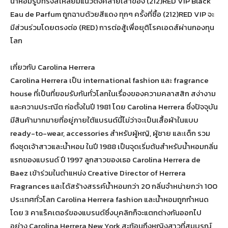
น้ำหอมรูปทรงสี่เหลี่ยมแนวตั้งคล้ายเสาของ (212)RED VIP Black
Eau de Parfum ถูกฉาบด้วยสีแดง ทุกๆ ครั้งที่ซื้อ (212)RED VIP จะ
มีส่วนร่วมโดยตรงต่อ (RED) การต่อสู้เพื่อยุติโรคเอดส์ผ่านกองทุน
โลก
เกี่ยวกับ Carolina Herrera
Carolina Herrera เป็น international fashion และ fragrance
house ที่เป็นที่ยอมรับกันทั่วโลกในเรื่องของความคลาสสิก สง่างาม
และความประณีต ก่อตั้งในปี 1981 โดย Carolina Herrera ซึ่งปัจจุบัน
มีสินค้ามากมายที่อยู่ภายใต้แบรนด์นี้ไม่ว่าจะเป็นเสื้อผ้าในแบบ
ready-to-wear, accessories สำหรับผู้หญิ, ผู้ชาย และเด็ก รวม
ถึงชุดเจ้าสาวและน้ำหอม ในปี 1988 เป็นจุดเริ่มต้นสำหรับน้ำหอมกลิ่น
แรกของแบรนด์ ปี 1997 ลูกสาวของเธอ Carolina Herrera de
Baez เข้าร่วมในตำแหน่ง Creative Director of Herrera
Fragrances และได้สร้างสรรค์น้ำหอมกว่า 20 กลิ่นจำหน่ายกว่า 100
ประเทศทั่วโลก Carolina Herrera fashion และน้ำหอมถูกกำหนด
โดย 3 คาแร็คเตอร์ของแบรนด์ซึ่งบุคลิกก็จะแตกต่างกันออกไป
อย่าง Carolina Herrera New York สะท้อนถึงหญิงสาวที่สมบรูณ์