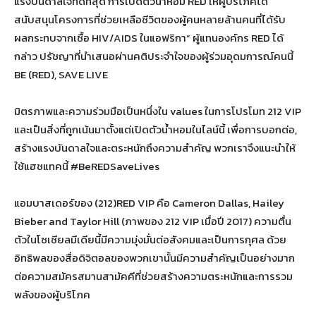
แรงบันดาลใจที่ดีที่สุด การเปิดตัวน้ำหอม RED ให้ผู้บริโภคได้
สนับสนุนโครงการที่ช่วยเหลือชีวิตของผู้คนหลายล้านคนที่ได้รับ
ผลกระทบจากเชื้อ HIV/AIDS ในแอฟริกา” ผู้แทนองค์กร RED ได้
กล่าว ปรัชญาที่นำเสนอผ่านคติประจำใจของผู้ร่วมอุดมการณ์คนนี้
BE (RED), SAVE LIVE
มิตรภาพและความร่วมมือเป็นหนึ่งใน values ในการโปรโมท 212 VIP
และเป็นสิ่งที่ถูกเน้นมาตั้งแต่เปิดตัวน้ำหอมในไลน์นี้ เพื่อการบอกต่อ,
สร้างแรงบันดาลใจและตระหนักถึงความสำคัญ พวกเราจึงแนะนำให้
ใช้แฮชแทคนี้ #BeREDSaveLives
แอมบาสเดอร์ของ (212)RED VIP คือ Cameron Dallas, Hailey
Bieber and Taylor Hill (ภาพของ 212 VIP เมื่อปี 2017) ความตื่น
ตัวในโซเชียลมีเดียนี้มีความมุ่งมั่นต่อสังคมและเป็นการกุศล ด้วย
อิทธิพลของสื่อดิจิตอลของพวกเขานั้นมีความสำคัญเป็นอย่างมาก
ต่อความสมัครสมานสามัคคีที่ช่วยสร้างความตระหนักและการรวม
พลังของผู้บริโภค