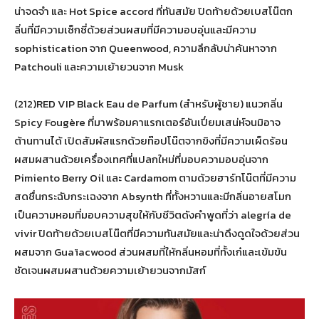
น่าจดจำ และ Hot Spice accord ที่ทันสมัย ปิดท้ายด้วยเบสโน๊ตก
ลิ่นที่มีความเซ็กซี่ด้วยส่วนผสมที่มีความอบอุ่นและมีความ
sophistication จาก Queenwood, ความลึกลับน่าค้นหาจาก
Patchouli และความเย้ายวนจาก Musk
(212)RED VIP Black Eau de Parfum (สำหรับผู้ชาย) แนวกลิ่น
Spicy Fougère ที่มาพร้อมคาแรกเตอร์อันเปี่ยมเสน่ห์จนมิอาจ
ต้านทานได้ เปิดสัมผัสแรกด้วยท๊อปโน๊ตจากขิงที่มีความเผ็ดร้อน
ผสมผสานด้วยเครื่องเทศที่แปลกใหม่ที่มอบความอบอุ่นจาก
Pimiento Berry Oil และ Cardamom ตามด้วยฮาร์ทโน๊ตที่มีความ
สดชื่นกระฉับกระเฉงจาก Absynth ที่ทั้งหวานและมีกลิ่นอายสโมก
เป็นความหอมที่มอบความสุขให้กับชีวิตดังคำพูดที่ว่า alegría de
vivir ปิดท้ายด้วยเบสโน๊ตที่มีความทันสมัยและน่าดึงดูดใจด้วยส่วน
ผสมจาก Guaïacwood ส่วนผสมที่ให้กลิ่นหอมที่ทั้งเก๋และเข้มข้น
ชัดเจนผสมผสานด้วยความเย้ายวนจากมัสก์