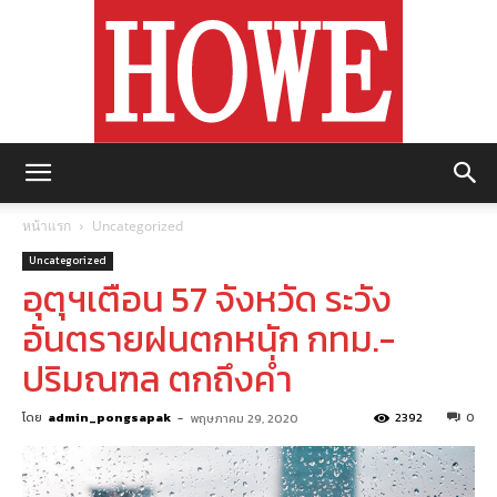
https://howemagazine.com/
หน้าแรก
Uncategorized
Uncategorized
อุตุฯเตือน 57 จังหวัด ระวัง
อันตรายฝนตกหนัก กทม.-
ปริมณฑล ตกถึงค่ำ
โดย
admin_pongsapak
-
2392
0
พฤษภาคม 29, 2020