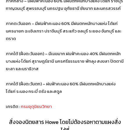
ภาคกลาง – มีฝนฟ้าคะนอง 60% มีฝนตกหนักบางแห่ง ได้แก่ ราชบุรี
กาญจนบุรี สุพรรณบุรี นครปฐม อุทัยธานี ชัยนาท และนครสวรรค์
ภาคตะวันออก – มีฝนฟ้าคะนอง 60% มีฝนตกหนักบางแห่ง ได้แก่
นครนายก ฉะเชิงเทรา ปราจีนบุรี สระแก้ว ชลบุรี ระยอง จันทบุรี และ
ตราด
ภาคใต้ (ฝั่งตะวันออก) – มีเมฆมาก ฝนฟ้าคะนอง 40% มีฝนตกหนัก
บางแห่ง ได้แก่ สุราษฎร์ธานี นครศรีธรรมราช พัทลุง สงขลา ปัตตานี
ยะลา และนราธิวาส
ภาคใต้ (ฝั่งตะวันตก) – ฝนฟ้าคะนอง 60% มีฝนตกหนักบางแห่ง
ได้แก่ ระนอง กระบี่ ตรัง และสตูล
เครดิต :
กรมอุตุนิยมวิทยา
สั่งจองนิตยสาร Howe โดยไม่ต้องรอหาตามแผงสั่ง