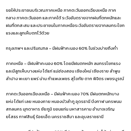
ขอให้ประชาชนบริเวณภาคเหนือ ภาคตะวันออกเฉียงเหนือ ภาค
กลาง ภาคตะวันออก และภาคใต้ ระวังอันตรายจากฝนที่ตกหนักและ
ฝนที่ตกสะสม และประชาชนในภาคเหนือระวังอันตรายจากลมกระโชก
แรงและลูกเห็บตกไว้ด้วย
กรุงเทพฯ และปริมณฑล – มีฝนฟ้าคะนอง 60% ในช่วงบ่ายถึงค่ำ
ภาคเหนือ – มีฝนฟ้าคะนอง 60% โดยมีฝนตกหนัก ลมกรรโชกแรง
และมีลูกเห็บบางแห่ง ได้แก่ แม่ฮ่องสอน เชียงใหม่ เชียงราย ลำพูน
ลำปาง พะเยา แพร่ น่าน กำแพงเพชร สุโขทัย ตาก พิจิตร เพชรบูรณ์
ภาคตะวันออกเฉียงเหนือ – มีฝนฟ้าคะนอง 70% มีฝนตกหนักบาง
แห่ง ได้แก่ เลย หนองคาย หนองบัวลำภู อุดรธานี บึงกาฬ นครพนม
สกลนคร มุกดาหาร ชัยภูมิ ขอนแก่น มหาสารคาม อำนาจเจริญ
ยโสธร กาฬสินธุ์ ร้อยเอ็ด นครราชสีมา และอุบลราชธานี