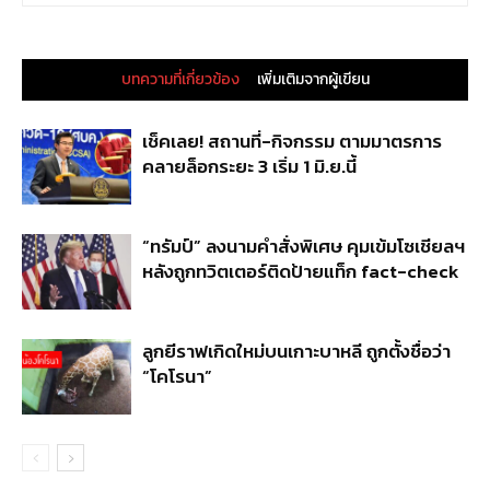
บทความที่เกี่ยวข้อง
เพิ่มเติมจากผู้เขียน
เช็คเลย! สถานที่-กิจกรรม ตามมาตรการ
คลายล็อกระยะ 3 เริ่ม 1 มิ.ย.นี้
“ทรัมป์” ลงนามคำสั่งพิเศษ คุมเข้มโซเชียลฯ
หลังถูกทวิตเตอร์ติดป้ายแท็ก fact-check
ลูกยีราฟเกิดใหม่บนเกาะบาหลี ถูกตั้งชื่อว่า
“โคโรนา”