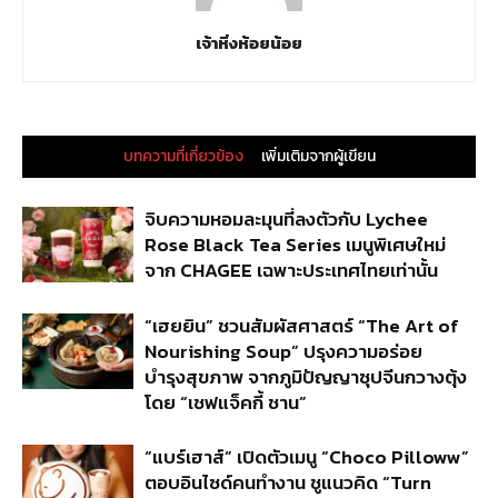
เจ้าหิ่งห้อยน้อย
บทความที่เกี่ยวข้อง
เพิ่มเติมจากผู้เขียน
จิบความหอมละมุนที่ลงตัวกับ Lychee
Rose Black Tea Series เมนูพิเศษใหม่
จาก CHAGEE เฉพาะประเทศไทยเท่านั้น
“เฮยยิน” ชวนสัมผัสศาสตร์ “The Art of
Nourishing Soup” ปรุงความอร่อย
บำรุงสุขภาพ จากภูมิปัญญาซุปจีนกวางตุ้ง
โดย “เชฟแจ็คกี้ ชาน”
“แบร์เฮาส์” เปิดตัวเมนู “Choco Pilloww”
ตอบอินไซด์คนทำงาน ชูแนวคิด “Turn