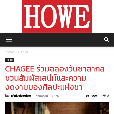
https://howemagazine.com/
หน้าแรก
Food
Food
CHAGEE ร่วมฉลองวันชาสากล
ชวนสัมผัสเสน่ห์และความ
งดงามของศิลปะแห่งชา
โดย
เจ้าหิ่งห้อยน้อย
-
1909
0
พฤษภาคม 11, 2026