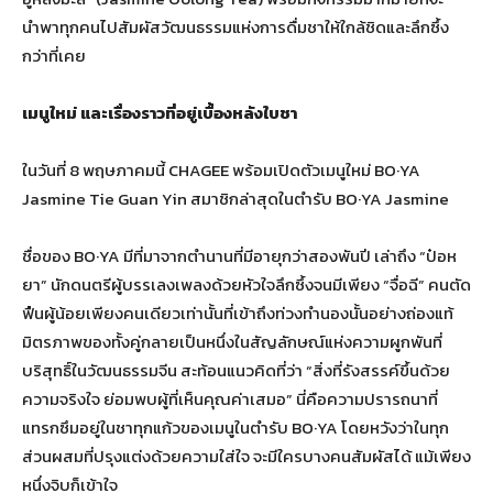
นำพาทุกคนไปสัมผัสวัฒนธรรมแห่งการดื่มชาให้ใกล้ชิดและลึกซึ้ง
กว่าที่เคย
เมนูใหม่ และเรื่องราวที่อยู่เบื้องหลังใบชา
ในวันที่ 8 พฤษภาคมนี้ CHAGEE พร้อมเปิดตัวเมนูใหม่ BO·YA
Jasmine Tie Guan Yin สมาชิกล่าสุดในตำรับ BO·YA Jasmine
ชื่อของ BO·YA มีที่มาจากตำนานที่มีอายุกว่าสองพันปี เล่าถึง “ป๋อห
ยา” นักดนตรีผู้บรรเลงเพลงด้วยหัวใจลึกซึ้งจนมีเพียง “จื่อฉี” คนตัด
ฟืนผู้น้อยเพียงคนเดียวเท่านั้นที่เข้าถึงท่วงทำนองนั้นอย่างถ่องแท้
มิตรภาพของทั้งคู่กลายเป็นหนึ่งในสัญลักษณ์แห่งความผูกพันที่
บริสุทธิ์ในวัฒนธรรมจีน สะท้อนแนวคิดที่ว่า “สิ่งที่รังสรรค์ขึ้นด้วย
ความจริงใจ ย่อมพบผู้ที่เห็นคุณค่าเสมอ” นี่คือความปรารถนาที่
แทรกซึมอยู่ในชาทุกแก้วของเมนูในตำรับ BO·YA โดยหวังว่าในทุก
ส่วนผสมที่ปรุงแต่งด้วยความใส่ใจ จะมีใครบางคนสัมผัสได้ แม้เพียง
หนึ่งจิบก็เข้าใจ