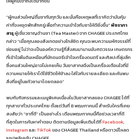
ให้ผู้คนเข้าถึงได้มากขึ้น
“ผู้คนส่วนใหญ่ดื่มชากันทุกวัน และนั่นคือเหตุผลที่เราคิดว่ามันคุ้ม
ค่าที่จะหยุดพักสักครู่เพื่อทำความเข้าใจกับชาให้ดียิ่งขึ้น”
พัชราภา
สารุ
ผู้เชี่ยวชาญด้านชา (Tea Master) จาก CHAGEE ประเทศไทย
กล่าว “เมื่อคุณลองสังเกตอย่างใกล้ชิด คุณจะพบความมหัศจรรย์ที่
ซ่อนอยู่ ไม่ว่าจะเป็นองค์ความรู้ที่สั่งสมมานานนับศตวรรษ เกษตรกร
ที่เข้าใจผืนดินเหมือนที่นักดนตรีเข้าใจเครื่องดนตรี และศิลปะที่ลุ่มลึก
ซึ่งคนส่วนใหญ่อาจไม่เคยเห็น วันชาสากลจึงเป็นเครื่องเตือนใจที่มี
ความหมายให้เราได้ใช้ชีวิตให้ช้าลง ใส่ใจกับรายละเอียด และค้นพบ
สิ่งที่อยู่ในแก้วชามาโดยตลอด”
พบกับกิจกรรมและเมนูพิเศษเนื่องในวันชาสากลของ CHAGEE ได้ที่
ทุกสาขาทั่วประเทศไทย ตั้งแต่วันที่ 8 พฤษภาคมนี้ สำหรับใครที่เคย
สงสัยว่า “ชาที่ดี” เป็นอย่างไร เดือนพฤษภาคมนี้คือช่วงเวลาที่ดี
ที่สุดในการค้นหาคำตอบ ติดตามข้อมูลเพิ่มเติมได้ที่
Facebook
,
Instagram
และ
TikTok
ของ CHAGEE Thailand หรือดาวน์โหลด
แอปพลิเคชัน CHAGEE