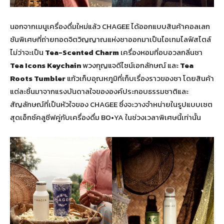
นอกจากเมนูเครื่องดื่มใหม่แล้ว CHAGEE ได้ออกแบบสินค้าคอลเลก
ชันพิเศษที่ถ่ายทอดจิตวิญญาณแห่งชาออกมาเป็นไอเทมไลฟ์สไตล์
ไม่ว่าจะเป็น
Tea-Scented Charm
เครื่องหอมที่อบอวลกลิ่นชา
Tea Icons Keychain
พวงกุญแจดีไซน์เอกลักษณ์ และ
Tea
Roots Tumbler
แก้วเก็บอุณหภูมิที่เก็บเรื่องราวของชา โดยสินค้า
แต่ละชิ้นมาจากแรงบันดาลใจขององค์ประกอบธรรมชาติและ
สัญลักษณ์ที่เป็นหัวใจของ CHAGEE ซึ่งจะวางจำหน่ายในรูปแบบเซต
สุดเอ็กซ์คลูซีฟคู่กับเครื่องดื่ม BO•YA ในช่วงเวลาพิเศษนี้เท่านั้น