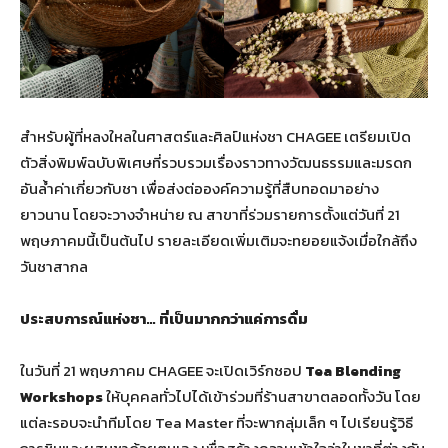
สำหรับผู้ที่หลงใหลในศาสตร์และศิลป์แห่งชา CHAGEE เตรียมเปิด
ตัวสิ่งพิมพ์ฉบับพิเศษที่รวบรวมเรื่องราวทางวัฒนธรรมและมรดก
อันล้ำค่าเกี่ยวกับชา เพื่อส่งต่อองค์ความรู้ที่สืบทอดมาอย่าง
ยาวนาน โดยจะวางจำหน่าย ณ สาขาที่ร่วมรายการตั้งแต่วันที่ 21
พฤษภาคมนี้เป็นต้นไป รายละเอียดเพิ่มเติมจะทยอยแจ้งเมื่อใกล้ถึง
วันชาสากล
ประสบการณ์แห่งชา… ที่เป็นมากกว่าแค่การดื่ม
ในวันที่ 21 พฤษภาคม CHAGEE จะเปิดเวิร์กชอป
Tea Blending
Workshops
ให้บุคคลทั่วไปได้เข้าร่วมที่ร้านสาขาตลอดทั้งวัน โดย
แต่ละรอบจะนำทีมโดย Tea Master ที่จะพากลุ่มเล็ก ๆ ไปเรียนรู้วิธี