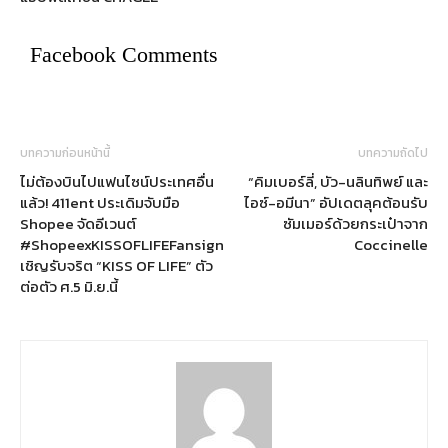
Facebook Comments
บทความก่อนหน้านี้
บทความถัดไป
ไม่ต้องบินไปแฟนไซน์ประเทศอื่น
“คิมเบอร์ลี่, บัว-นลินทิพย์ และ
แล้ว! 411ent ประเดิมจับมือ
ไอซ์-อมีนา” อัปเดตลุคต้อนรับ
Shopee จัดอีเวนต์
ซัมเมอร์ด้วยกระเป๋าจาก
#ShopeexKISSOFLIFEFansign
Coccinelle
เชิญรับจริต “KISS OF LIFE” ตัว
ต่อตัว ศ.5 มิ.ย.นี้