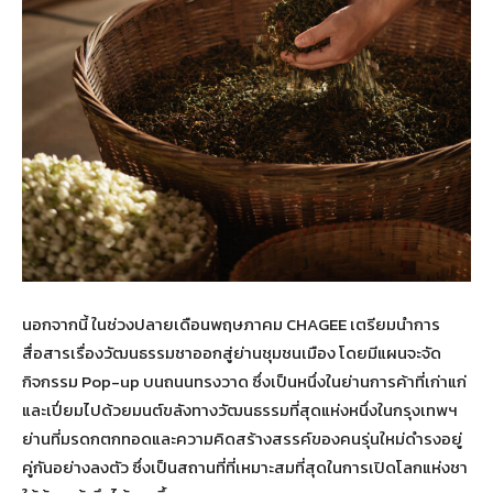
นอกจากนี้ ในช่วงปลายเดือนพฤษภาคม CHAGEE เตรียมนำการ
สื่อสารเรื่องวัฒนธรรมชาออกสู่ย่านชุมชนเมือง โดยมีแผนจะจัด
กิจกรรม Pop-up บนถนนทรงวาด ซึ่งเป็นหนึ่งในย่านการค้าที่เก่าแก่
และเปี่ยมไปด้วยมนต์ขลังทางวัฒนธรรมที่สุดแห่งหนึ่งในกรุงเทพฯ
ย่านที่มรดกตกทอดและความคิดสร้างสรรค์ของคนรุ่นใหม่ดำรงอยู่
คู่กันอย่างลงตัว ซึ่งเป็นสถานที่ที่เหมาะสมที่สุดในการเปิดโลกแห่งชา