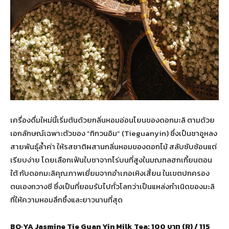
เครื่องดื่มใหม่นี้เริ่มต้นด้วยกลิ่นหอมอ่อนโยนของดอกมะลิ ตามด้วย
เอกลักษณ์เฉพาะตัวของ “ทิกวนอิม” (Tieguanyin) ซึ่งเป็นชาอูหลง
สายพันธุ์ล้ำค่า ให้รสชาติผสานกลิ่นหอมของดอกไม้ สลับซับซ้อนแต่
เรียบง่าย โดยเลือกเฟ้นใบชาจากไร่บนที่สูงในมณฑลฮกเกี้ยนตอน
ใต้ กับดอกมะลิคุณภาพเยี่ยมจากอำเภอเหิงเสี้ยน ในเขตปกครอง
ตนเองกวางซี ซึ่งเป็นที่ยอมรับไปทั่วโลกว่าเป็นแหล่งกำเนิดของมะลิ
ที่ให้ความหอมลึกซึ้งและยาวนานที่สุด
BO·YA Jasmine Tie Guan Yin Milk Tea: 100
บาท (
R) / 115