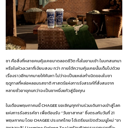
ชา คือสิ่งที่หลายคนคุ้นเคยมาตลอดชีวิต ทั้งในยามเช้า ในบทสนทนา
หรือในห้วงเวลาที่เงียบสงบ ทว่า ภายใต้ความคุ้นเคยนั้นเต็มไปด้วย
เรื่องราวอีกมากมายให้ค้นหา ไม่ว่าจะเป็นแหล่งกำเนิดของใบชา
ฤดูกาลที่หล่อหลอมรสชาติ ศาสตร์แห่งการรังสรรค์ที่สั่งสมจาก
หลายชั่วอายุคนกว่าจะเป็นชาหนึ่งแก้วสู่มือคุณ
ในเดือนพฤษภาคมนี้ CHAGEE ขอเชิญทุกท่านร่วมเดินทางเข้าสู่โลก
แห่งการรังสรรค์ชา เพื่อต้อนรับ “วันชาสากล” ซึ่งตรงกับวันที่ 21
พฤษภาคม โดย CHAGEE ประเทศไทย ได้เตรียมเปิดตัวเมนูใหม่ “ชา
อูหลงมะลิ” (Jasmine Oolong Tea) พร้อมกิจกรรมมากมายที่จะ