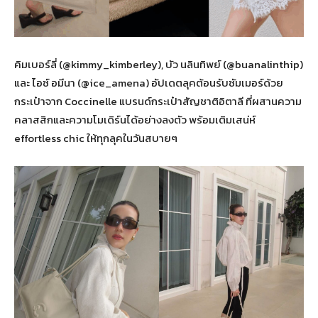
คิมเบอร์ลี่ (@kimmy_kimberley), บัว นลินทิพย์ (@buanalinthip)
และ ไอซ์ อมีนา (@ice_amena) อัปเดตลุคต้อนรับซัมเมอร์ด้วย
กระเป๋าจาก Coccinelle แบรนด์กระเป๋าสัญชาติอิตาลี ที่ผสานความ
คลาสสิกและความโมเดิร์นได้อย่างลงตัว พร้อมเติมเสน่ห์
effortless chic ให้ทุกลุคในวันสบายๆ