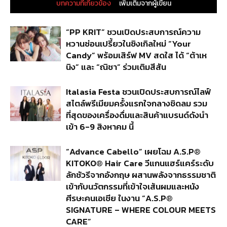
บทความที่เกี่ยวข้อง
เพิ่มเติมจากผู้เขียน
“PP KRIT” ชวนเปิดประสบการณ์ความ
หวานซ่อนเปรี้ยวในซิงเกิลใหม่ “Your
Candy” พร้อมเสิร์ฟ MV สดใส ได้ “ต้าเห
นิง” และ “ณิชา” ร่วมเติมสีสัน
Italasia Festa ชวนเปิดประสบการณ์ไลฟ์
สไตล์พรีเมียมครั้งแรกใจกลางชิดลม รวม
ที่สุดของเครื่องดื่มและสินค้าแบรนด์ดังนำ
เข้า 6-9 สิงหาคม นี้
“Advance Cabello” เผยโฉม A.S.P®
KITOKO® Hair Care วีแกนแฮร์แคร์ระดับ
ลักชัวรีจากอังกฤษ ผสานพลังจากธรรมชาติ
เข้ากับนวัตกรรมที่เข้าใจเส้นผมและหนัง
ศีรษะคนเอเชีย ในงาน “A.S.P®
SIGNATURE – WHERE COLOUR MEETS
CARE”