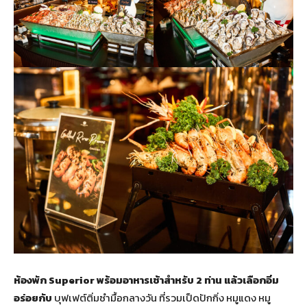
ห้องพัก
Superior พร้อมอาหารเช้าสำหรับ 2 ท่าน แล้วเลือกอิ่ม
อร่อยกับ
บุฟเฟต์ติ่มซำมื้อกลางวัน ที่รวมเป็ดปักกิ่ง หมูแดง หมู