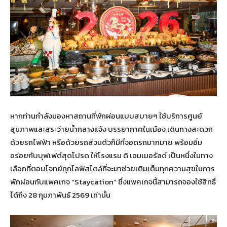
หากท่านกำลังมองหาสถานที่พักผ่อนแบบสบายๆ ใช้บริการศูนย์
สุขภาพและสระว่ายน้ำกลางแจ้ง บรรยากาศในเมือง เดินทางสะดวก
ด้วยรถไฟฟ้า หรือด้วยรถส่วนตัวก็มีที่จอดรถมากมาย พร้อมอิ่ม
อร่อยกับบุฟเฟต์สุดโปรด ให้โรงแรม ดิ เอมเมอรัลด์ เป็นหนึ่งในทาง
เลือกที่ตอบโจทย์ทุกไลฟ์สไตล์ที่จะมาช่วยเติมเต็มทุกความสุขในการ
พักผ่อนกับแพคเกจ “Staycation” ซึ่งแพคเกจนี้สามารถจองใช้สิทธิ์
ได้ถึง 28 กุมภาพันธ์ 2569 เท่านั้น