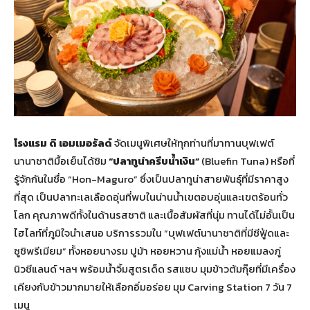
โรงแรม ดิ เอมเมอรัลด์
จัดเมนูพิเศษให้ทุกท่านที่มาทานบุฟเฟต์
นานาชาติมื้อเย็นได้ชิม
“ปลาทูน่าครีบน้ำเงิน”
(Bluefin Tuna) หรือที่
รู้จักกันในชื่อ “Hon-Maguro” ซึ่งเป็นปลาทูน่าสายพันธุ์ที่มีราคาสูง
ที่สุด เป็นปลาทะเลเลือดอุ่นที่พบในน่านน้ำเขตอบอุ่นและเขตร้อนทั่ว
โลก คุณภาพดีทั้งในด้านรสชาติ และเนื้อสัมผัสที่นุ่ม ทานได้ไม่อั้นเป็น
ไฮไลท์ที่ภูมิใจนำเสนอ บริการรวมใน “บุฟเฟต์นานาชาติที่มีซีฟู้ดและ
ซูชิพรีเมียม” ทั้งหอยนางรม ปูม้า หอยหวาน กุ้งแม่น้ำ หอยแมลงภู่
นิวซีแลนด์ ฯลฯ พร้อมน้ำจิ้มสูตรเด็ด รสแซบ มุมข้าวต้มกุ๊ยที่มีเครื่อง
เคียงกับข้าวมากมายให้เลือกอิ่มอร่อย มุม Carving Station 7 วัน 7
เมนู