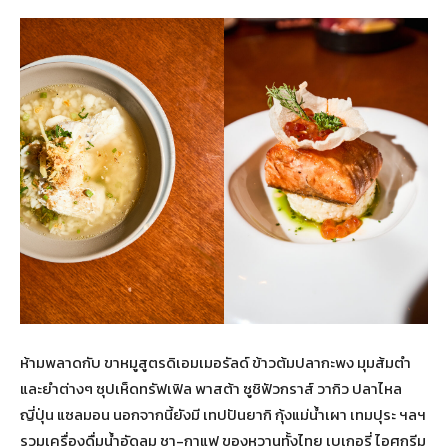
ห้ามพลาดกับ ขาหมูสูตรดิเอมเมอรัลด์ ข้าวต้มปลากะพง มุมส้มตำ
และยำต่างๆ ซุปเห็ดทรัฟเฟิล พาสต้า ซูชิฟัวกราส์ วากิว ปลาไหล
ญี่ปุ่น แซลมอน นอกจากนี้ยังมี เทปปันยากิ กุ้งแม่น้ำเผา เทมปุระ ฯลฯ
รวมเครื่องดื่มน้ำอัดลม ชา-กาแฟ ของหวานทั้งไทย เบเกอรี่ ไอศกรีม