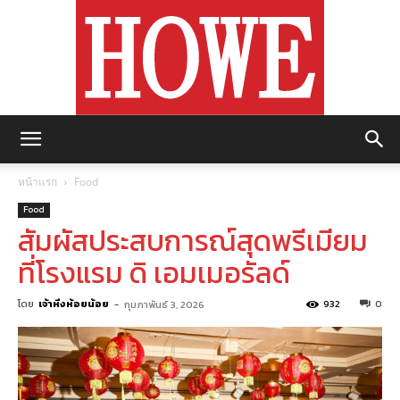
https://howemagazine.com/
หน้าแรก
Food
Food
สัมผัสประสบการณ์สุดพรีเมียม
ที่โรงแรม ดิ เอมเมอรัลด์
โดย
เจ้าหิ่งห้อยน้อย
-
932
0
กุมภาพันธ์ 3, 2026