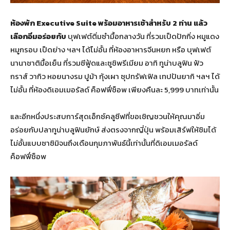
ห้องพัก
Executive Suite พร้อมอาหารเช้าสำหรับ 2 ท่าน แล้ว
เลือกอิ่มอร่อยกับ
บุฟเฟต์ติ่มซำมื้อกลางวัน ที่รวมเป็ดปักกิ่ง หมูแดง
หมูกรอบ เป็ดย่าง ฯลฯ ได้ไม่อั้น ที่ห้องอาหารจีนหยก หรือ บุฟเฟต์
นานาชาติมื้อเย็น ที่รวมซีฟู้ดและซูชิพรีเมียม อาทิ ทูน่าบลูฟิน ฟัว
กราส์ วากิว หอยนางรม ปูม้า กุ้งเผา ซุปทรัฟเฟิล เทปปันยากิ ฯลฯ ได้
ไม่อั้น ที่ห้องดิเอมเมอรัลด์ ค็อฟฟี่ช็อพ เพียงคืนละ 5,999 บาทเท่านั้น
และอีกหนึ่งประสบการ์สุดเอ็กซ์คลูซีฟที่ขอเชิญชวนให้คุณมาอิ่ม
อร่อยกับปลาทูน่าบลูฟินยักษ์ ส่งตรงจากญี่ปุ่น พร้อมเสิร์ฟให้ชิมได้
ไม่อั้นแบบซาซิมิจนถึงเดือนกุมภาพันธ์นี้เท่านั้นที่ดิเอมเมอรัลด์
ค็อฟฟี่ช็อพ