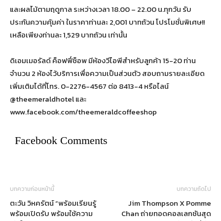
และผลไม้ตามฤดูกาล ระหว่างเวลา 18.00 – 22.00 น.ทุกวัน รับ
ประกันความคุ้มค่า ในราคาท่านละ 2,001 บาทถ้วน โปรโมชั่นพิเศษ!!
เหลือเพียงท่านละ 1,529 บาทถ้วน เท่านั้น
ดิเอมเมอรัลด์ ค็อฟฟี่ช็อพ มีห้องวีไอพีสำหรับลูกค้า 15-20 ท่าน
จำนวน 2 ห้องไว้บริการเพื่อความเป็นส่วนตัว สอบถามรายละเอียด
เพิ่มเติมได้ที่โทร. 0-2276-4567 ต่อ 8413-4 หรือไลน์
@theemeraldhotel และ
www.facebook.com/theemeraldcoffeeshop
Facebook Comments
บทความก่อนหน้านี้
บทความถัดไป
ตะวัน วิหครัตน์ “พร้อมเรียนรู้
Jim Thompson X Pomme
พร้อมเปิดรับ พร้อมใช้ความ
Chan ถ่ายทอดคอลเลกชันสุด