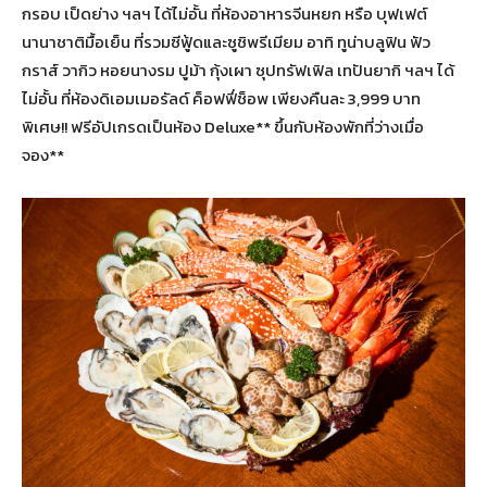
กรอบ เป็ดย่าง ฯลฯ ได้ไม่อั้น ที่ห้องอาหารจีนหยก หรือ บุฟเฟต์
นานาชาติมื้อเย็น ที่รวมซีฟู้ดและซูชิพรีเมียม อาทิ ทูน่าบลูฟิน ฟัว
กราส์ วากิว หอยนางรม ปูม้า กุ้งเผา ซุปทรัฟเฟิล เทปันยากิ ฯลฯ ได้
ไม่อั้น ที่ห้องดิเอมเมอรัลด์ ค็อฟฟี่ช็อพ เพียงคืนละ 3,999 บาท
พิเศษ!! ฟรีอัปเกรดเป็นห้อง Deluxe** ขึ้นกับห้องพักที่ว่างเมื่อ
จอง**