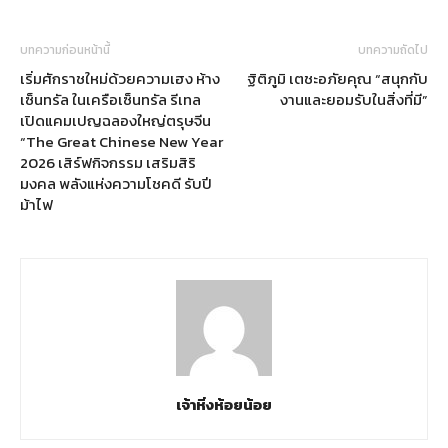
บทความก่อนหน้านี้
บทความถัดไป
เริ่มศักราชใหม่ด้วยความเฮง ห้าง
ฐิติภูมิ เตชะอภัยคุณ “สนุกกับ
เซ็นทรัล ในเครือเซ็นทรัล รีเทล
งานและยอมรับในสิ่งที่มี”
เปิดแคมเปญฉลองใหญ่ตรุษจีน
“The Great Chinese New Year
2026 เสิร์ฟกิจกรรม เสริมสิริ
มงคล พลังแห่งความโชคดี รับปี
ม้าไฟ
เจ้าหิ่งห้อยน้อย