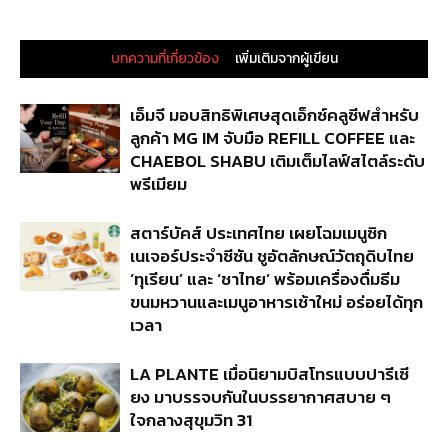
บทความที่เกี่ยวข้อง
เพิ่มเติมจากผู้เขียน
เอ็มจี มอบสิทธิพิเศษสุดเอ็กซ์คลูซีฟสำหรับ
ลูกค้า MG IM จับมือ REFILL COFFEE และ
CHAEBOL SHABU เติมเต็มไลฟ์สไตล์ระดับ
พรีเมียม
สตาร์บัคส์ ประเทศไทย เผยโฉมเมนูซิก
เนเจอร์ประจำซีซัน ชูอัตลักษณ์วัตถุดิบไทย
‘ทุเรียน’ และ ‘ชาไทย’ พร้อมเครื่องดื่มธีม
ขนมหวานและเมนูอาหารเช้าใหม่ อร่อยได้ทุก
เวลา
LA PLANTE เมื่อนิยามบิสโทรแบบปารีเซี
ยง มาบรรจบกันในบรรยากาศสบาย ๆ
ใจกลางสุขุมวิท 31