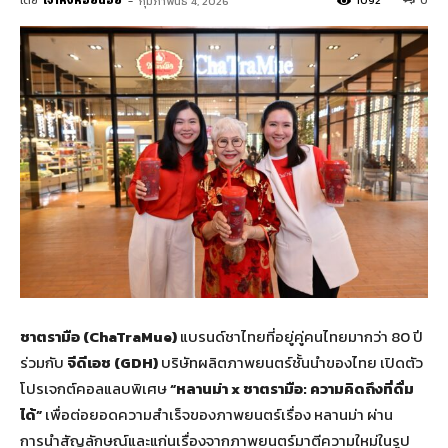
โดย
เจ้าหิ่งห้อยน้อย
-
1092
0
กุมภาพันธ์ 4, 2026
ชาตรามือ (
ChaTraMue)
แบรนด์ชาไทยที่อยู่คู่คนไทยมากว่า 80 ปี
ร่วมกับ
จีดีเอช (
GDH)
บริษัทผลิตภาพยนตร์ชั้นนำของไทย เปิดตัว
โปรเจกต์คอลแลบพิเศษ
“หลานม่า
x
ชาตรามือ: ความคิดถึงที่ดื่ม
ได้”
เพื่อต่อยอดความสำเร็จของภาพยนตร์เรื่อง หลานม่า ผ่าน
การนำสัญลักษณ์และแก่นเรื่องจากภาพยนตร์มาตีความใหม่ในรูป