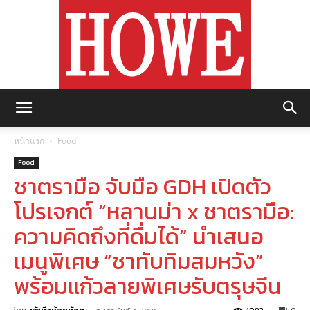
https://howemagazine.com/
หน้าแรก
Food
Food
ชาตรามือ จับมือ GDH เปิดตัว
โปรเจกต์ “หลานม่า x ชาตรามือ:
ความคิดถึงที่ดื่มได้” นำเสนอ
เมนูพิเศษ “ชาทับทิมสมหวัง”
พร้อมแก้วลายพิเศษรับตรุษจีน