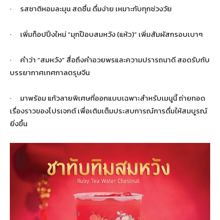
· รสชาติหอมละมุน สดชื่น ดื่มง่าย เหมาะกับทุกช่วงวัย
· เพิ่มท็อปปิ้งใหม่ “มุกป๊อบสมหวัง (แห้ว)” เพิ่มสัมผัสกรอบเบาๆ
· คำว่า “สมหวัง” สื่อถึงคำอวยพรและความปรารถนาดี สอดรับกับ
บรรยากาศเทศกาลตรุษจีน
· มาพร้อม แก้วลายพิเศษที่ออกแบบเฉพาะสำหรับเมนูนี้ ถ่ายทอด
เรื่องราวของโปรเจกต์ เพื่อเติมเต็มประสบการณ์การดื่มให้สมบูรณ์
ยิ่งขึ้น