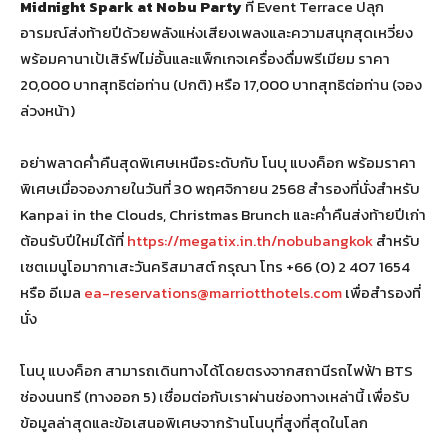
Midnight Spark at Nobu Party
ที่ Event Terrace ปลุก
อารมณ์ส่งท้ายปีด้วยพลังแห่งเสียงเพลงและความสนุกสุดเหวี่ยง
พร้อมคานาเป้เสิร์ฟไม่อั้นและแพ็กเกจเครื่องดื่มพรีเมียม ราคา
20,000 บาทสุทธิต่อท่าน (ปกติ) หรือ 17,000 บาทสุทธิต่อท่าน (จอง
ล่วงหน้า)
อย่าพลาดค่ำคืนสุดพิเศษเหนือระดับกับ โนบุ แบงค็อก พร้อมราคา
พิเศษเมื่อจองภายในวันที่ 30 พฤศจิกายน 2568 สำรองที่นั่งสำหรับ
Kanpai in the Clouds, Christmas Brunch และค่ำคืนส่งท้ายปีเก่า
ต้อนรับปีใหม่ได้ที่
https://megatix.in.th/nobubangkok
สำหรับ
เซตเมนูโอมากาเสะวันคริสมาสต์ กรุณา โทร +66 (0) 2 407 1654
หรือ อีเมล
ea-reservations@marriotthotels.com
เพื่อสำรองที่
นั่ง
โนบุ แบงค็อก สามารถเดินทางได้โดยตรงจากสถานีรถไฟฟ้า BTS
ช่องนนทรี (ทางออก 5) เชื่อมต่อกับเราผ่านช่องทางเหล่านี้ เพื่อรับ
ข้อมูลล่าสุดและข้อเสนอพิเศษจากร้านโนบุที่สูงที่สุดในโลก