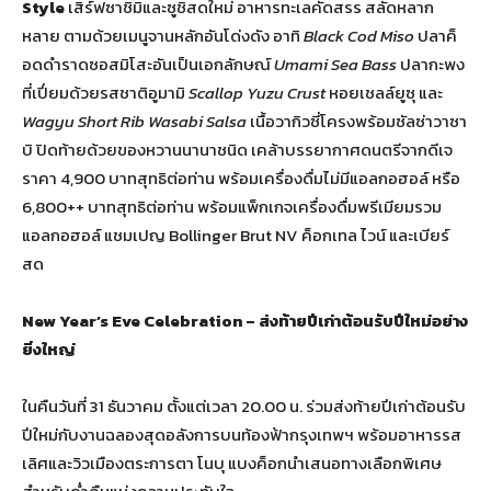
Style
เสิร์ฟซาชิมิและซูชิสดใหม่ อาหารทะเลคัดสรร สลัดหลาก
หลาย ตามด้วยเมนูจานหลักอันโด่งดัง อาทิ
Black Cod Miso
ปลาค็
อดดำราดซอสมิโสะอันเป็นเอกลักษณ์
Umami Sea Bass
ปลากะพง
ที่เปี่ยมด้วยรสชาติอูมามิ
Scallop Yuzu Crust
หอยเชลล์ยูซุ และ
Wagyu Short Rib Wasabi Salsa
เนื้อวากิวซี่โครงพร้อมซัลซ่าวาซา
บิ ปิดท้ายด้วยของหวานนานาชนิด เคล้าบรรยากาศดนตรีจากดีเจ
ราคา 4,900 บาทสุทธิต่อท่าน พร้อมเครื่องดื่มไม่มีแอลกอฮอล์ หรือ
6,800++ บาทสุทธิต่อท่าน พร้อมแพ็กเกจเครื่องดื่มพรีเมียมรวม
แอลกอฮอล์ แชมเปญ Bollinger Brut NV ค็อกเทล ไวน์ และเบียร์
สด
New Year’s Eve Celebration – ส่งท้ายปีเก่าต้อนรับปีใหม่อย่าง
ยิ่งใหญ่
ในคืนวันที่ 31 ธันวาคม ตั้งแต่เวลา 20.00 น. ร่วมส่งท้ายปีเก่าต้อนรับ
ปีใหม่กับงานฉลองสุดอลังการบนท้องฟ้ากรุงเทพฯ พร้อมอาหารรส
เลิศและวิวเมืองตระการตา โนบุ แบงค็อกนำเสนอทางเลือกพิเศษ