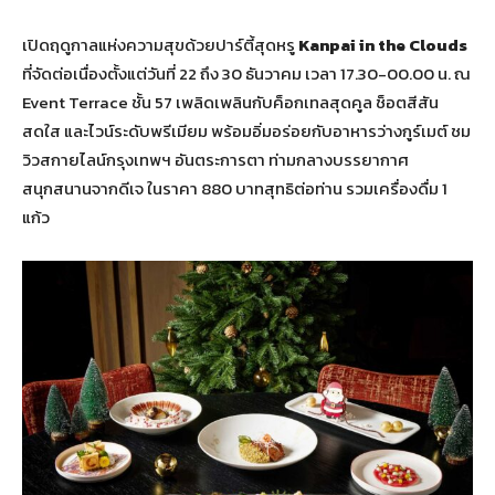
เปิดฤดูกาลแห่งความสุขด้วยปาร์ตี้สุดหรู
Kanpai in the Clouds
ที่จัดต่อเนื่องตั้งแต่วันที่ 22 ถึง 30 ธันวาคม เวลา 17.30-00.00 น. ณ
Event Terrace ชั้น 57 เพลิดเพลินกับค็อกเทลสุดคูล ช็อตสีสัน
สดใส และไวน์ระดับพรีเมียม พร้อมอิ่มอร่อยกับอาหารว่างกูร์เมต์ ชม
วิวสกายไลน์กรุงเทพฯ อันตระการตา ท่ามกลางบรรยากาศ
สนุกสนานจากดีเจ ในราคา 880 บาทสุทธิต่อท่าน รวมเครื่องดื่ม 1
แก้ว