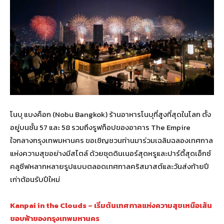
โนบุ แบงค็อก (Nobu Bangkok) ร้านอาหารโนบุที่สูงที่สุดในโลก ตั้ง
อยู่บนชั้น 57 และ 58 รวมถึงรูฟท็อปของอาคาร The Empire
ใจกลางกรุงเทพมหานคร ขอเชิญชวนท่านมาร่วมเฉลิมฉลองเทศกาล
แห่งความสุขอย่างมีสไตล์ ด้วยชุดดินเนอร์สุดหรูและปาร์ตี้สุดเอ็กซ์
คลูซีฟหลากหลายรูปแบบตลอดเทศกาลคริสมาสต์และวันส่งท้ายปี
เก่าต้อนรับปีใหม่
Kanpai in the Clouds – เริ่มต้นเทศกาลแห่งความสุขเหนือเส้น
ขอบฟ้าของกรุงเทพมหานคร