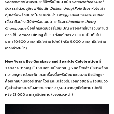
Santenmori
จานรวมซาชิมิพรีเมียม 3 ชนิด
Handcrafted Sushi
รังสรรค์ด้วยซูชิเชฟฝีมือเลิศ
Daikon Unagi Foie Gras
หัวไชเท้า
ตุ๋นเสิร์ฟพร้อมปลาไหลและตับห่าน
Wagyu Beef Tosazu Butter
เนื้อวากิวย่างเสิร์ฟพร้อมเนยโทซาซึและ
Chocolate Cherry
Champagne
ช็อกโกแลตเชอร์รี่แชมเปญ พร้อมสิทธิ์เข้าร่วมเคานต์
ดาวน์ที่ Terrace Dining ชั้น 58 ตั้งแต่เวลา 23.30 น. เป็นต้นไป
ราคา 10,600 บาทสุทธิต่อท่าน (ปกติ) หรือ 9,000 บาทสุทธิต่อท่าน
(จองล่วงหน้า)
New Year’s Eve Omakase and Sparkle Celebration
ที่
Terrace Dining ชั้น 58 นอกเหนือจากเมนู 6 คอร์สแล้ว ยังมาพร้อม
ความหรูหราด้วยแพ็กเกจเครื่องดื่มพรีเมียม แชมเปญ Bollinger
ค็อกเทลซิกเนเจอร์ สาเก ไวน์ และเครื่องดื่มแอลกอฮอล์ พร้อมชมวิว
คุ้งน้ำเจ้าพระยาอันงดงาม ราคา 27,500 บาทสุทธิต่อท่าน (ปกติ)
หรือ 23,000 บาทสุทธิต่อท่าน (จองล่วงหน้า)