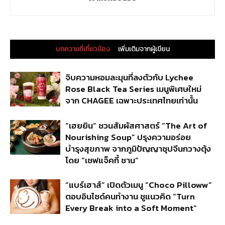
บทความที่เกี่ยวข้อง
เพิ่มเติมจากผู้เขียน
จิบความหอมละมุนที่ลงตัวกับ Lychee
Rose Black Tea Series เมนูพิเศษใหม่
จาก CHAGEE เฉพาะประเทศไทยเท่านั้น
“เฮยยิน” ชวนสัมผัสศาสตร์ “The Art of
Nourishing Soup” ปรุงความอร่อย
บำรุงสุขภาพ จากภูมิปัญญาซุปจีนกวางตุ้ง
โดย “เชฟแจ็คกี้ ชาน”
“แบร์เฮาส์” เปิดตัวเมนู “Choco Pilloww”
ตอบอินไซด์คนทำงาน ชูแนวคิด “Turn
Every Break into a Soft Moment”