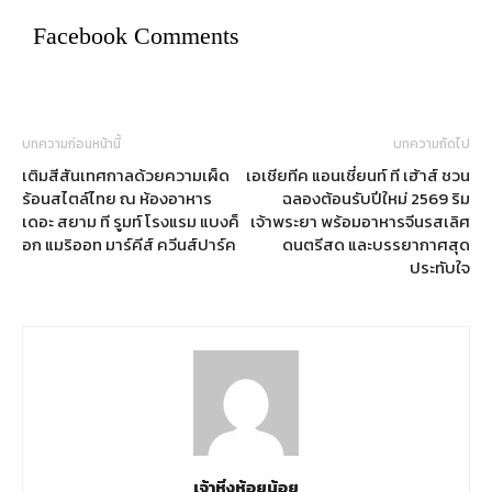
Facebook Comments
บทความก่อนหน้านี้
บทความถัดไป
เติมสีสันเทศกาลด้วยความเผ็ด
เอเชียทีค แอนเชี่ยนท์ ที เฮ้าส์ ชวน
ร้อนสไตล์ไทย ณ ห้องอาหาร
ฉลองต้อนรับปีใหม่ 2569 ริม
เดอะ สยาม ที รูมท์ โรงแรม แบงค็
เจ้าพระยา พร้อมอาหารจีนรสเลิศ
อก แมริออท มาร์คีส์ ควีนส์ปาร์ค
ดนตรีสด และบรรยากาศสุด
ประทับใจ
เจ้าหิ่งห้อยน้อย