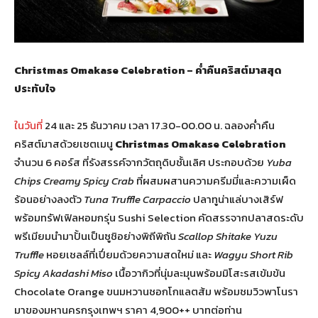
Christmas Omakase Celebration – ค่ำคืนคริสต์มาสสุด
ประทับใจ
ในวันที่
24 และ 25 ธันวาคม เวลา 17.30-00.00 น. ฉลองค่ำคืน
คริสต์มาสด้วยเซตเมนู
Christmas Omakase Celebration
จำนวน 6 คอร์ส ที่รังสรรค์จากวัตถุดิบชั้นเลิศ ประกอบด้วย
Yuba
Chips Creamy Spicy Crab
ที่ผสมผสานความครีมมี่และความเผ็ด
ร้อนอย่างลงตัว
Tuna Truffle Carpaccio
ปลาทูน่าแล่บางเสิร์ฟ
พร้อมทรัฟเฟิลหอมกรุ่น Sushi Selection คัดสรรจากปลาสดระดับ
พรีเมียมนำมาปั้นเป็นซูชิอย่างพิถีพิถัน
Scallop Shitake Yuzu
Truffle
หอยเชลล์ที่เปี่ยมด้วยความสดใหม่ และ
Wagyu Short Rib
Spicy Akadashi Miso
เนื้อวากิวที่นุ่มละมุนพร้อมมิโสะรสเข้มข้น
Chocolate Orange ขนมหวานชอกโกแลตส้ม พร้อมชมวิวพาโนรา
มาของมหานครกรุงเทพฯ ราคา 4,900++ บาทต่อท่าน