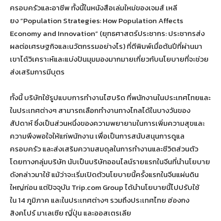
ครอบครัวและอาชีพ ทั้งนี้ในหนังสือเล่มใหม่ของเจมส์ เหลี
ยง “Population Strategies: How Population Affects
Economy and Innovation” (ยุทธศาสตร์ประชากร: ประชากรส่ง
ผลต่อเศรษฐกิจและนวัตกรรมอย่างไร) ที่ตีพิมพ์เมื่อต้นปีที่ผ่านมา
เขาได้วิเคราะห์และแบ่งปันมุมมองมากมายเกี่ยวกับนโยบายที่จะช่วย
ส่งเสริมการมีบุตร
ทั้งนี้ บริษัทใช้รูปแบบการทำงานไฮบริด ที่พนักงานในประเทศไทยและ
ในประเทศต่างๆ สามารถเลือกทำงานทางไกลได้ในบางวันของ
สัปดาห์ ซึ่งเป็นส่วนหนึ่งของความพยายามในการเพิ่มความสุขและ
ความพึงพอใจให้แก่พนักงาน เพื่อเป็นการสนับสนุนการดูแล
ครอบครัว และส่งเสริมความสมดุลในการทำงานและชีวิตส่วนตัว
โดยทางกลุ่มบริษัท นับเป็นบริษัทออนไลน์รายแรกในจีนที่นำนโยบาย
ดังกล่าวมาใช้ แม้ว่าจะเริ่มเปิดตัวนโยบายนี้ครั้งแรกในจีนแผ่นดิน
ใหญ่ก่อน แต่ปัจจุบัน Trip.com Group ได้นำนโยบายนี้ไปปรับใช้
ใน 14 ภูมิภาค และในประเทศต่างๆ รวมถึงประเทศไทย ฮ่องกง
สิงคโปร์ มาเลเซีย ญี่ปุ่น และออสเตรเลีย