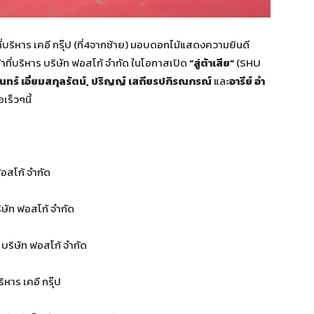
ี่บริหาร เคอี กรุ๊ป (ที่4จากซ้าย) มอบดอกไม้แสดงความยินดี
้าที่บริหาร บริษัท ฟอสโก้ จำกัด ในโอกาสเปิด
“สู่ต้าเสีย”
(SHU
ินทร์ เอี่ยมสกุลรัตน์, ปริญญ์ เสถียรปกิรณกรณ์
และ
อารีย์ อำ
อเร็วๆนี้
อสโก้ จำกัด
ิษัท ฟอสโก้ จำกัด
ร บริษัท ฟอสโก้ จำกัด
ิหาร เคอี กรุ๊ป