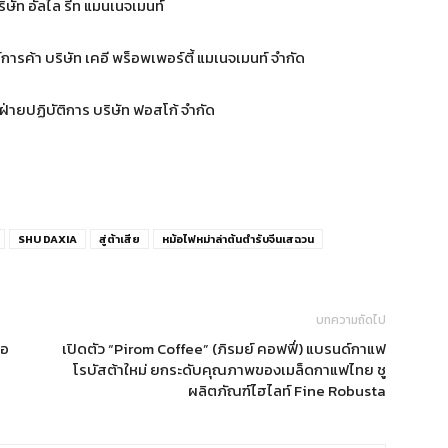
ริษัท อัลไล รีท แมนเนจเมนท์
์การค้า บริษัท เคอี พร็อพเพอร์ตี้ แมเนจเมนท์ จำกัด
ฝ่ายปฏิบัติการ บริษัท ฟอสโก้ จำกัด
SHU DAXIA
สู่ต้าเสีย
หม้อไฟหม่าล่าต้นตำรับจีนเสฉวน
บทความถัดไป
่อ
เปิดตัว “Pirom Coffee” (ภิรมย์ คอฟฟี่) แบรนด์กาแฟ
โรบัสต้าใหม่ ยกระดับคุณภาพของเมล็ดกาแฟไทย ชู
ผลิตภัณฑ์ไฮไลท์ Fine Robusta