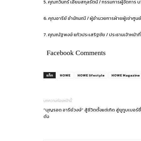
5. คุณกวินทร์ เอี่ยมสกุลรัตน์ / กรรมการผู้จัดการ บ
6. คุณอารีย์ อำนักมณี / ผู้อำนวยการฝ่ายผู้เช่าศูนย
7. คุณณัฐพงษ์ แก้วประเสริฐชัย / ประธานเจ้าหน้าที่
Facebook Comments
แท็ก
HOWE
HOWE lifestyle
HOWE Magazine
บทความก่อนหน้านี้
“บุญรอด อารีย์วงษ์” สู้ชีวิตตั้งแต่เกิด สู่ยูทูบเบอร์ชื
ดัง