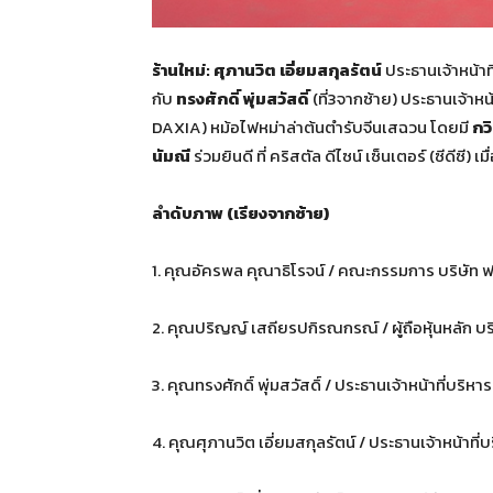
ร้านใหม่: ศุภานวิต เอี่ยมสกุลรัตน์
ประธานเจ้าหน้าท
กับ
ทรงศักดิ์ พุ่มสวัสดิ์
(ที่3จากซ้าย) ประธานเจ้าหน
DAXIA)
หม้อไฟหม่าล่าต้นตำรับจีนเสฉวน โดยมี
กว
นัมณี
ร่วมยินดี ที่ คริสตัล ดีไซน์ เซ็นเตอร์ (ซีดีซี) เมื่
ลำดับภาพ (เรียงจากซ้าย)
1. คุณอัครพล คุณาธิโรจน์ / คณะกรรมการ บริษัท ฟ
2. คุณปริญญ์ เสถียรปกิรณกรณ์ / ผู้ถือหุ้นหลัก บร
3. คุณทรงศักดิ์ พุ่มสวัสดิ์ / ประธานเจ้าหน้าที่บริหา
4. คุณศุภานวิต เอี่ยมสกุลรัตน์ / ประธานเจ้าหน้าที่บร