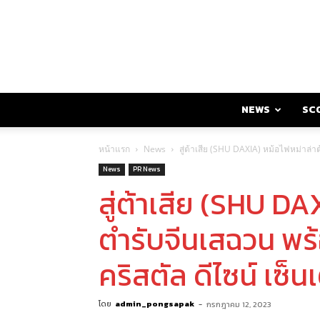
NEWS
SC
หน้าแรก
News
สู่ต้าเสีย (SHU DAXIA) หม้อไฟหม่าล่าต
News
PR News
สู่ต้าเสีย (SHU DA
ตำรับจีนเสฉวน พร้
คริสตัล ดีไซน์ เซ็น
โดย
admin_pongsapak
-
กรกฎาคม 12, 2023