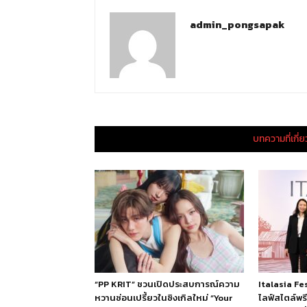
admin_pongsapak
บทความที่เกี่
“PP KRIT” ชวนเปิดประสบการณ์ความ
Italasia F
หวานซ่อนเปรี้ยวในซิงเกิลใหม่ “Your
ไลฟ์สไตล์พร