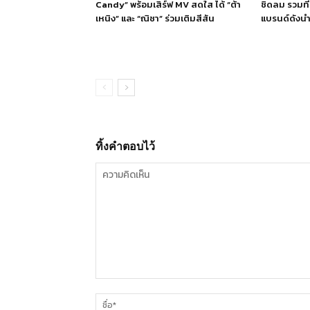
Candy” พร้อมเสิร์ฟ MV สดใส ได้ “ต้า
ชิดลม รวมที่
เหนิง” และ “ณิชา” ร่วมเติมสีสัน
แบรนด์ดังนำเ
ทิ้งคำตอบไว้