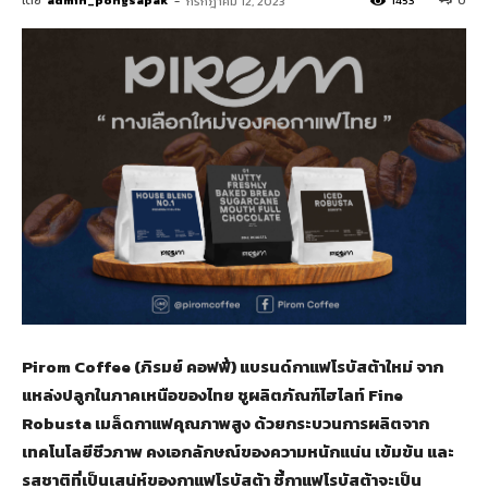
โดย
admin_pongsapak
-
1453
0
กรกฎาคม 12, 2023
Pirom Coffee (ภิรมย์ คอฟฟี่) แบรนด์กาแฟโรบัสต้าใหม่ จาก
แหล่งปลูกในภาคเหนือของไทย ชูผลิตภัณฑ์ไฮไลท์ Fine
Robusta เมล็ดกาแฟคุณภาพสูง ด้วยกระบวนการผลิตจาก
เทคโนโลยีชีวภาพ คงเอกลักษณ์ของความหนักแน่น เข้มข้น และ
รสชาติที่เป็นเสน่ห์ของกาแฟโรบัสต้า ชี้กาแฟโรบัสต้าจะเป็น