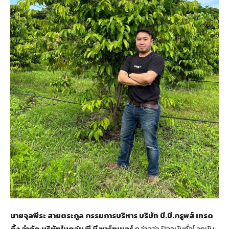
นายจุลพีระ สายตระกูล กรรมการบริหาร บริษัท บี.บี.กรูพส์ เทรด
ดิ้ง จํากัด บริษัทในกลุ่ม พี บี พาร์ทเนอร์
กล่าวว่า ปัจจุบันทั่วโลกหัน