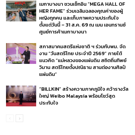
เมกาบางนา ชวนเช็กอิน “MEGA HALL OF
HER FAME” ร่วมเฉลิมฉลองคุณค่าของผู้
หญิงทุกคน และเก็บภาพความประทับใจ
ตั้งแต่วันนี้ – 31 ส.ค. 69 ณ เมน เอนทรานซ์
ศูนย์การค้าเมกาบางนา
สภาสมาคมสตรีแห่งชาติ ฯ ร่วมกับพม. จัด
งาน “วันสตรีไทย ประจำปี 2569” ภายใต้
แนวคิด “แม่หลวงของแผ่นดิน สถิตถิ่นทิพย์
วิมาน สตรีไทยตั้งปณิธาน สานต่องานศิลป์
แผ่นดิน”
“BILLKIN” สร้างความภาคภูมิใจ คว้ารางวัล
ใหญ่ Weibo Malaysia พร้อมโชว์สุด
ประทับใจ