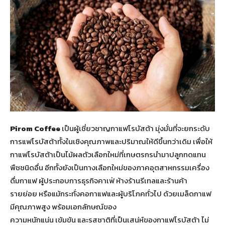
Pirom Coffee
เป็นผู้เชี่ยวชาญกาแฟโรบัสต้า มุ่งมั่นที่จะยกระดับ
การแฟโรบัสต้าทั้งในเชิงคุณภาพและปริมาณให้ดีขึ้นกว่าเดิม เพื่อให้
กาแฟโรบัสต้าเป็นไม้ผลตัวเลือกใหม่ที่เกษตรกรนำมาปลูกทดแทน
พืชชนิดอื่น อีกทั้งยังเป็นทางเลือกใหม่ของภาคอุตสาหกรรมเครื่อง
ดื่มกาแฟ ผู้ประกอบการธุรกิจคาเฟ่ ห้างร้านรีเทลและร้านค้า
รายย่อย หรือแม้กระทั่งคอกาแฟและผู้บริโภคทั่วไป ด้วยเมล็ดกาแฟ
มีคุณภาพสูง พร้อมเอกลักษณ์ของ
ความหนักแน่น เข้มข้น และรสชาติที่เป็นเสน่ห์ของกาแฟโรบัสต้า ไม่