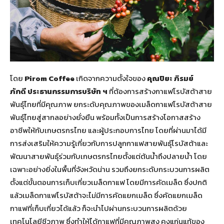
โดย
Pirom Coffee
เกิดจากความตั้งใจของ
คุณปิยะ ภิรมย์
ภักดี
ประธานกรรมการบริษัท ฯ
ที่ต้องการสร้างกาแฟโรบัสต้าสาย
พันธุ์ไทยที่มีคุณภาพ ยกระดับคุณภาพของเมล็ดกาแฟโรบัสต้าสาย
พันธุ์ไทยสู่สากลอย่างยั่งยืน พร้อมทั้งเป็นการสร้างโอกาสสร้าง
อาชีพให้กับเกษตรกรไทย และผู้ประกอบการไทย โดยที่ผ่านมาได้มี
การส่งเสริมให้ความรู้เกี่ยวกับการปลูกกาแฟสายพันธุ์โรบัสต้าและ
พัฒนาสายพันธุ์ร่วมกับเกษตรกรไทยตั้งแต่ต้นน้ำถึงปลายน้ำ โดย
เฉพาะอย่างยิ่งในพื้นที่จังหวัดน่าน รวมถึงยกระดับกระบวนการผลิต
ตั้งแต่ขั้นตอนการเก็บเกี่ยวเมล็ดกาแฟ โดยมีการคัดเมล็ด ซึ่งปกติ
แล้วเมล็ดกาแฟโรบัสต้าจะไม่มีการคัดแยกเมล็ด ซึ่งคัดแยกเมล็ด
กาแฟที่เก็บเกี่ยวได้แล้ว ก็จะนำไปผ่านกระบวนการผลิตด้วย
เทคโนโลยีชีวภาพ ซึ่งทำให้ได้กาแฟที่มีคุณภาพสูง คงแก่นแท้ของ