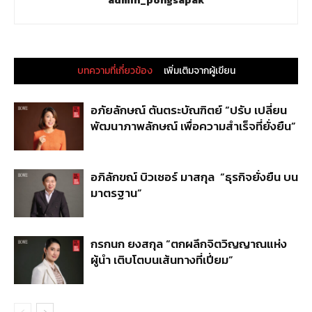
บทความที่เกี่ยวข้อง
เพิ่มเติมจากผู้เขียน
อภัยลักษณ์ ตันตระบัณฑิตย์ “ปรับ เปลี่ยน
พัฒนาภาพลักษณ์ เพื่อความสำเร็จที่ยั่งยืน”
อภิลักขณ์ บิวเซอร์ มาสกุล “ธุรกิจยั่งยืน บน
มาตรฐาน”
กรกนก ยงสกุล “ตกผลึกจิตวิญญาณแห่ง
ผู้นำ เติบโตบนเส้นทางที่เปี่ยม”