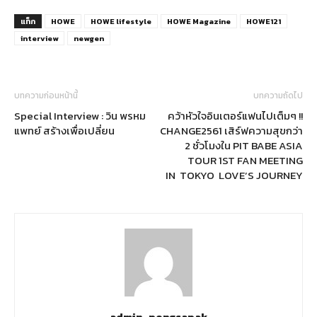
แท็ก
HOWE
HOWE lifestyle
HOWE Magazine
HOWE121
interview
newgen
บทความก่อนหน้านี้
บทความถัดไป
Special Interview : วิน พรหม
คว้าหัวใจอินเตอร์แฟนไปเต็มๆ !!
แพทย์ สร้างเพื่อเปลี่ยน
CHANGE2561 เสิร์ฟความสุขกว่า
2 ชั่วโมงใน PIT BABE ASIA
TOUR 1ST FAN MEETING
IN TOKYO LOVE’S JOURNEY
admin_pongsapak