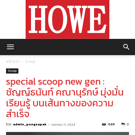
https://howemagazine.com/
หน้าแรก
Scoop
Scoop
special scoop new gen :
ชัญญ์ธนันท์ คณานุรักษ์ มุ่งมั่น
เรียนรู้ บนเส้นทางของความ
สำเร็จ
โดย
admin_pongsapak
-
1588
0
เมษายน 11, 2024