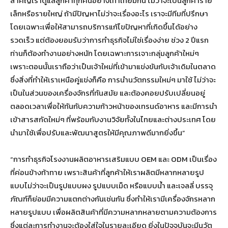
สำคัญเราดูแลลูกค้าทุกคนอย่างเท่าเทียมกัน ไม่ว่าจะเป็นลูกค้าราย
เล็กหรือรายใหญ่ ถ้ามีปัญหาไม่ว่าจะเรื่องอะไร เราจะมีทีมที่ปรึกษา
โดยเฉพาะเพื่อให้สามารถบริการแก้ไขปัญหาที่เกิดขึ้นได้อย่าง
รวดเร็ว แต่ต้องยอมรับว่าการทำธุรกิจไม่ใช่เรื่องง่าย ช่วง 2 ปีแรก
ท่านก็ต้องทำงานอย่างหนัก โดยเฉพาะการเจาะกลุ่มลูกค้าใหม่ๆ
เพราะตอนนั้นเราถือว่าเป็นเจ้าใหม่ที่เข้ามาแข่งขันกับเจ้าเดิมในตลาด
ซึ่งสิ่งที่ทำให้เราเหนือคู่แข่งก็คือ การนำนวัตกรรมใหม่ๆ มาใช้ ไม่ว่าจะ
เป็นในส่วนของเครื่องจักรที่ทันสมัย และต้องคอยปรับเปลี่ยนอยู่
ตลอดเวลาเพื่อให้ทันกับความก้าวหน้าของเทรนด์อาหาร และมีการนำ
เข้าสารสกัดใหม่ๆ ที่พร้อมกับงานวิจัยทั้งในไทยและต่างประเทศ โดย
นำมาใช้เพื่อปรับและพัฒนาสูตรให้มีคุณภาพดีมากยิ่งขึ้น”
“การทำธุรกิจโรงงานผลิตอาหารเสริมแบบ OEM และ ODM เป็นเรื่อง
ที่ค่อนข้างท้าทาย เพราะสินค้าที่ลูกค้าให้เราผลิตมีหลากหลายรูป
แบบไม่ว่าจะเป็นรูปแบบผง รูปแบบเม็ด หรือแบบน้ำ และเจลลี่ บรรจุ
ภัณฑ์ก็ย่อมมีความแตกต่างกันเช่นกัน ซึ่งทำให้เรามีเครื่องจักรหลาก
หลายรูปแบบ เพื่อผลิตสินค้าที่มีความหลากหลายตามความต้องการ
ซึ่งแต่ละการทำงานจะต้องใส่ใจในรายละเอียด ยิ่งในปัจจุบันจะมีนวัต