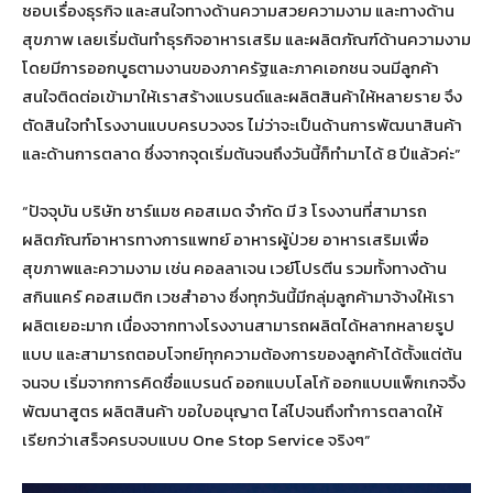
ชอบเรื่องธุรกิจ และสนใจทางด้านความสวยความงาม และทางด้าน
สุขภาพ เลยเริ่มต้นทำธุรกิจอาหารเสริม และผลิตภัณฑ์ด้านความงาม
โดยมีการออกบูธตามงานของภาครัฐและภาคเอกชน จนมีลูกค้า
สนใจติดต่อเข้ามาให้เราสร้างแบรนด์และผลิตสินค้าให้หลายราย จึง
ตัดสินใจทำโรงงานแบบครบวงจร ไม่ว่าจะเป็นด้านการพัฒนาสินค้า
และด้านการตลาด ซึ่งจากจุดเริ่มต้นจนถึงวันนี้ก็ทำมาได้ 8 ปีแล้วค่ะ”
“ปัจจุบัน บริษัท ชาร์แมซ คอสเมด จำกัด มี 3 โรงงานที่สามารถ
ผลิตภัณฑ์อาหารทางการแพทย์ อาหารผู้ป่วย อาหารเสริมเพื่อ
สุขภาพและความงาม เช่น คอลลาเจน เวย์โปรตีน รวมทั้งทางด้าน
สกินแคร์ คอสเมติก เวชสำอาง ซึ่งทุกวันนี้มีกลุ่มลูกค้ามาจ้างให้เรา
ผลิตเยอะมาก เนื่องจากทางโรงงานสามารถผลิตได้หลากหลายรูป
แบบ และสามารถตอบโจทย์ทุกความต้องการของลูกค้าได้ตั้งแต่ต้น
จนจบ เริ่มจากการคิดชื่อแบรนด์ ออกแบบโลโก้ ออกแบบแพ็กเกจจิ้ง
พัฒนาสูตร ผลิตสินค้า ขอใบอนุญาต ไล่ไปจนถึงทำการตลาดให้
เรียกว่าเสร็จครบจบแบบ One Stop Service จริงๆ”