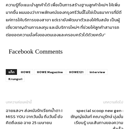
ความรู้ที่จะแนะนำลูกค้าได้ เพื่อเป็นการสร้างฐานลูกค้าใหม่ๆ ให้เพิ่ม
มากขึ้น ผมมองว่าภาพลักษณ์ของกรุงศรีวันนี้ไม่ใช่เป็นธนาคารที่มีดี
แค่การให้บริการของสาขา แต่เรายังพัฒนาตัวเองให้ทันสมัย เป็นผู้
เชี่ยวชาญด้านการลงทุน และมีบริการใหม่ๆ ที่ช่วยให้ลูกค้าสามารถ
ต่อยอดความมั่งคั่งของตนเองและครอบครัวได้ด้วยครับ”
Facebook Comments
แท็ก
HOWE
HOWE Magazine
HOWE121
interview
Krungsri
บทความก่อนหน้านี้
บทความถัดไป
ฉายแสงฯ ส่งหนังรักเรียกน้ำตา I
special scoop new gen :
MISS YOU จากวันนั้น ถึงวันนี้ ยัง
ชัญญ์ธนันท์ คณานุรักษ์ มุ่งมั่น
คิดถึงเธอ ฉาย 25 เมษายน
เรียนรู้ บนเส้นทางของความ
สำเร็จ