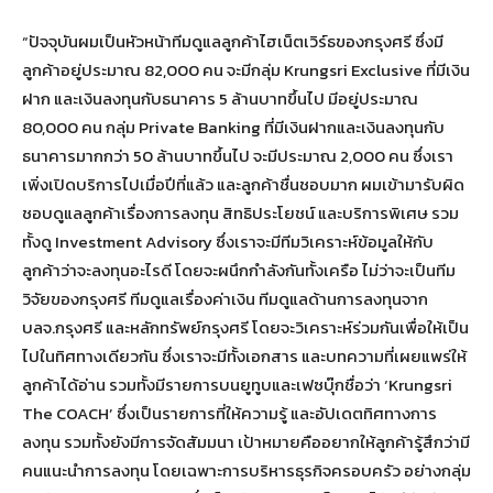
“ปัจจุบันผมเป็นหัวหน้าทีมดูแลลูกค้าไฮเน็ตเวิร์ธของกรุงศรี ซึ่งมี
ลูกค้าอยู่ประมาณ 82,000 คน จะมีกลุ่ม Krungsri Exclusive ที่มีเงิน
ฝาก และเงินลงทุนกับธนาคาร 5 ล้านบาทขึ้นไป มีอยู่ประมาณ
80,000 คน กลุ่ม Private Banking ที่มีเงินฝากและเงินลงทุนกับ
ธนาคารมากกว่า 50 ล้านบาทขึ้นไป จะมีประมาณ 2,000 คน ซึ่งเรา
เพิ่งเปิดบริการไปเมื่อปีที่แล้ว และลูกค้าชื่นชอบมาก ผมเข้ามารับผิด
ชอบดูแลลูกค้าเรื่องการลงทุน สิทธิประโยชน์ และบริการพิเศษ รวม
ทั้งดู Investment Advisory ซึ่งเราจะมีทีมวิเคราะห์ข้อมูลให้กับ
ลูกค้าว่าจะลงทุนอะไรดี โดยจะผนึกกำลังกันทั้งเครือ ไม่ว่าจะเป็นทีม
วิจัยของกรุงศรี ทีมดูแลเรื่องค่าเงิน ทีมดูแลด้านการลงทุนจาก
บลจ.กรุงศรี และหลักทรัพย์กรุงศรี โดยจะวิเคราะห์ร่วมกันเพื่อให้เป็น
ไปในทิศทางเดียวกัน ซึ่งเราจะมีทั้งเอกสาร และบทความที่เผยแพร่ให้
ลูกค้าได้อ่าน รวมทั้งมีรายการบนยูทูบและเฟซบุ๊กชื่อว่า ‘Krungsri
The COACH’ ซึ่งเป็นรายการที่ให้ความรู้ และอัปเดตทิศทางการ
ลงทุน รวมทั้งยังมีการจัดสัมมนา เป้าหมายคืออยากให้ลูกค้ารู้สึกว่ามี
คนแนะนำการลงทุน โดยเฉพาะการบริหารธุรกิจครอบครัว อย่างกลุ่ม