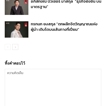
อภิลักขณ์ บิวเซอร์ มาสกุล “ธุรกิจยั่งยืน บน
มาตรฐาน”
กรกนก ยงสกุล “ตกผลึกจิตวิญญาณแห่ง
ผู้นำ เติบโตบนเส้นทางที่เปี่ยม”
ทิ้งคำตอบไว้