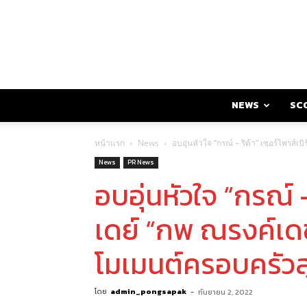
NEWS
SC
หน้าแรก
News
อบอุ่นหัวใจ “กรณ์ – ริต้า” เซอร์ไพรส์เ
News
PR News
อบอุ่นหัวใจ “กรณ์ –
เดย์ “กพ ณรงค์เดช
โมเมนต์ครอบครัวสุ
โดย
admin_pongsapak
-
กันยายน 2, 2022