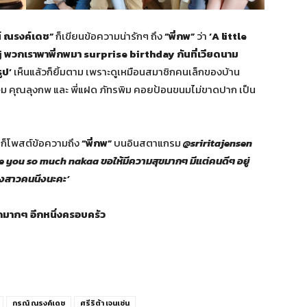
 ณรงค์เดช”
ก็เขียนข้อความน่ารักๆ ถึง
“พี่กพ”
ว่า
‘A little
พวกเราพาพี่กพมา surprise birthday กันที่เวียดนาม
ูป’
เห็นแล้วก็ยิ้มตาม เพราะดูเหมือนสมาชิกคนเล็กของบ้าน
เกษม คุณลุงกพ และ พี่แฝด ภัทรพิม คอยป้อนขนมไม่ขาดปาก เป็น
ก็โพสต์ข้อความถึง
“พี่กพ”
บนอินสตาแกรม
@sriritajensen
you so much nakaa ขอให้มีความสุขมากๆ มีแต่คนดีๆ อยู่
องสาวคนนึงนะคะ’
รักมากๆ อีกหนึ่งครอบครัว
กรณ์ ณรงค์เดช
ศรีริต้า เจนเซ่น