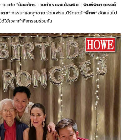
ลานแฝด
“น้องภัทร – ณภัทร และ น้องพิม – พิมพ์พิศา ณรงค์
์เดช”
ภรรยาและลูกชาย ร่วมเฟรมเบิร์ดเดย์
“พี่กพ”
อัดแน่นไป
ด้ใช้เวลาทำกิจกรรมร่วมกัน