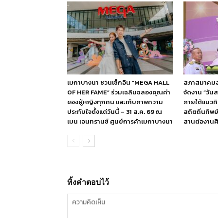
เมกาบางนา ชวนเช็กอิน “MEGA HALL
สภาสมาคมสตร
OF HER FAME” ร่วมเฉลิมฉลองคุณค่า
จัดงาน “วัน
ของผู้หญิงทุกคน และเก็บภาพความ
ภายใต้แนวค
ประทับใจตั้งแต่วันนี้ – 31 ส.ค. 69 ณ
สถิตถิ่นทิพ
เมน เอนทรานซ์ ศูนย์การค้าเมกาบางนา
สานต่องานศิ
ทิ้งคำตอบไว้