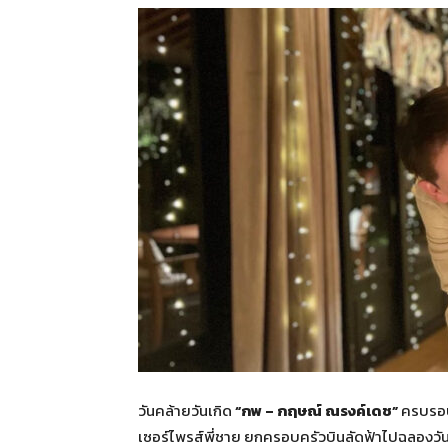
วันคล้ายวันเกิด
“กพ – กฤษณ์ ณรงค์เดช”
ครบรอบ 
เซอร์ไพรส์พี่ชาย ยกครอบครัวบินลัดฟ้าไปฉลองวันเก