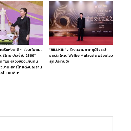
ีแห่งชาติ ฯ ร่วมกับพม.
“BILLKIN” สร้างความภาคภูมิใจ คว้า
สตรีไทย ประจำปี 2569”
รางวัลใหญ่ Weibo Malaysia พร้อมโชว์
ิด “แม่หลวงของแผ่นดิน
สุดประทับใจ
ย์วิมาน สตรีไทยตั้งปณิธาน
ลป์แผ่นดิน”