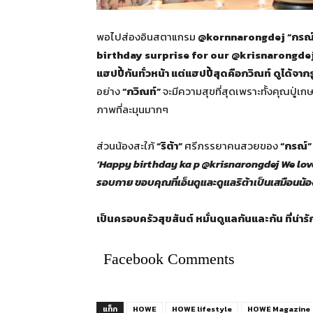
พอไปส่องอินสตาแกรม
@kornnarongdej “กรณ์
birthday surprise for our @krisnarongdej 
แฮปปี้กันทั่วหน้า แต่แฮปปี้สุดคือกวิณท์ ดูได้จากร
อย่าง
“กวิณท์”
จะมีความสุขที่สุดเพราะทั้งคุณปู่
ภาพที่ละมุนมากๆ
ส่วนน้องสะใภ้
“ริต้า”
ศรีภรรยาคนสวยของ
“กรณ์”
‘Happy birthday ka p @krisnarongdej We love 
รอบกาย ขอบคุณที่เอ็นดูและดูแลริต้าเป็นเสมือนน้
เป็นครอบครัวสุขสันต์ หมั่นดูแลกันและกัน ที่น่า
Facebook Comments
แท็ก
HOWE
HOWE lifestyle
HOWE Magazine