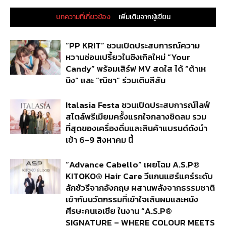
บทความที่เกี่ยวข้อง
เพิ่มเติมจากผู้เขียน
“PP KRIT” ชวนเปิดประสบการณ์ความ
หวานซ่อนเปรี้ยวในซิงเกิลใหม่ “Your
Candy” พร้อมเสิร์ฟ MV สดใส ได้ “ต้าเห
นิง” และ “ณิชา” ร่วมเติมสีสัน
Italasia Festa ชวนเปิดประสบการณ์ไลฟ์
สไตล์พรีเมียมครั้งแรกใจกลางชิดลม รวม
ที่สุดของเครื่องดื่มและสินค้าแบรนด์ดังนำ
เข้า 6-9 สิงหาคม นี้
“Advance Cabello” เผยโฉม A.S.P®
KITOKO® Hair Care วีแกนแฮร์แคร์ระดับ
ลักชัวรีจากอังกฤษ ผสานพลังจากธรรมชาติ
เข้ากับนวัตกรรมที่เข้าใจเส้นผมและหนัง
ศีรษะคนเอเชีย ในงาน “A.S.P®
SIGNATURE – WHERE COLOUR MEETS