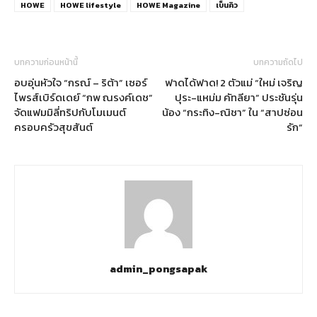
HOWE
HOWE lifestyle
HOWE Magazine
เบ็นคิว
บทความก่อนหน้านี้
บทความถัดไป
อบอุ่นหัวใจ “กรณ์ – ริต้า” เซอร์
ฟาดได้ฟาด! 2 ตัวแม่ “ใหม่ เจริญ
ไพรส์เบิร์ดเดย์ “กพ ณรงค์เดช”
ปุระ-แหม่ม คัทลียา” ประชันรุ่น
จัดแฟมมิลี่ทริปกับโมเมนต์
น้อง “กระทิง-ณิชา” ใน “สาปซ่อน
ครอบครัวสุขสันต์
รัก”
admin_pongsapak