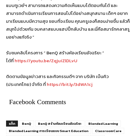
แบบทูเวย์ฯ สามารถแสดงความคิดเห็นแบบโต้ตอบกันได้ และ
สามารถดำเนินการเรียนการสอนไปได้อย่างสนุกสนาน เด็กๆ อยาก
มาเรียนแบบมีความสุข ชอบที่จะเรียน คุณครูเองก็สอนง่ายขึ้น แล้วก็
สนุกไปด้วยกัน จบคลาสแบบแฮปปี้กลับบ้าน และนี่คือสมาร์ทคลาสรู
มอย่างแท้จริง ”
รับชมคลิปโครงการ “ BenQ สร้างห้องเรียนอัจฉริยะ ”
ได้ที่
https://youtu.be/ZqjuiZlDLvU
ติดตามข้อมูลข่าวสาร และกิจกรรมดีๆ จาก บริษัท เบ็นคิว
(ประเทศไทย) จำกัด ที่
https://bit.ly/3dWA1cj
Facebook Comments
แท็ก
BenQ
BenQ สร้างห้องเรียนอัจฉริยะ
Blended Learning
Blended Learning การเรียนแบบ Smart Education
ClassroomCare