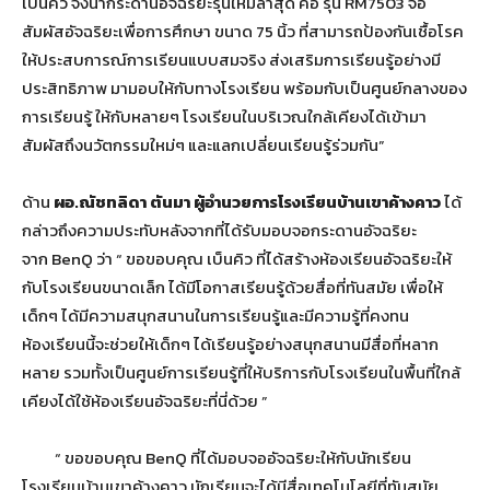
เบ็นคิว จึงนำกระดานอัจฉริยะรุ่นใหม่ล่าสุด คือ รุ่น RM7503 จอ
สัมผัสอัจฉริยะเพื่อการศึกษา ขนาด 75 นิ้ว ที่สามารถป้องกันเชื้อโรค
ให้ประสบการณ์การเรียนแบบสมจริง ส่งเสริมการเรียนรู้อย่างมี
ประสิทธิภาพ มามอบให้กับทางโรงเรียน พร้อมกับเป็นศูนย์กลางของ
การเรียนรู้ ให้กับหลายๆ โรงเรียนในบริเวณใกล้เคียงได้เข้ามา
สัมผัสถึงนวัตกรรมใหม่ๆ และแลกเปลี่ยนเรียนรู้ร่วมกัน”
ด้าน
ผอ.ณัชทลิดา ตันมา ผู้อำนวยการโรงเรียนบ้านเขาค้างคาว
ได้
กล่าวถึงความประทับหลังจากที่ได้รับมอบจอกระดานอัจฉริยะ
จาก BenQ ว่า “ ขอขอบคุณ เบ็นคิว ที่ได้สร้างห้องเรียนอัจฉริยะให้
กับโรงเรียนขนาดเล็ก ได้มีโอกาสเรียนรู้ด้วยสื่อที่ทันสมัย เพื่อให้
เด็กๆ ได้มีความสนุกสนานในการเรียนรู้และมีความรู้ที่คงทน
ห้องเรียนนี้จะช่วยให้เด็กๆ ได้เรียนรู้อย่างสนุกสนานมีสื่อที่หลาก
หลาย รวมทั้งเป็นศูนย์การเรียนรู้ที่ให้บริการกับโรงเรียนในพื้นที่ใกล้
เคียงได้ใช้ห้องเรียนอัจฉริยะที่นี่ด้วย ”
“ ขอขอบคุณ BenQ ที่ได้มอบจออัจฉริยะให้กับนักเรียน
โรงเรียนบ้านเขาค้างคาว นักเรียนจะได้มีสื่อเทคโนโลยีที่ทันสมัย