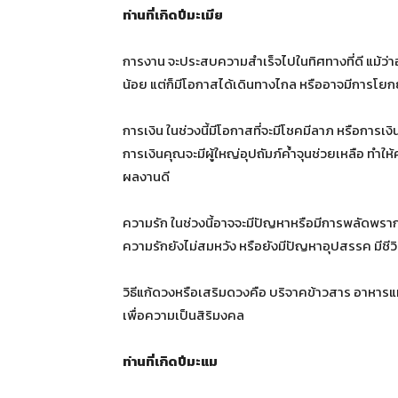
ท่านที่เกิดปีมะเมีย
การงาน จะประสบความสำเร็จไปในทิศทางที่ดี แม้ว่
น้อย แต่ก็มีโอกาสได้เดินทางไกล หรืออาจมีการโยกย
การเงิน ในช่วงนี้มีโอกาสที่จะมีโชคมีลาภ หรือการเง
การเงินคุณจะมีผู้ใหญ่อุปถัมภ์ค้ำจุนช่วยเหลือ ทำใ
ผลงานดี
ความรัก ในช่วงนี้อาจจะมีปัญหาหรือมีการพลัดพราก
ความรักยังไม่สมหวัง หรือยังมีปัญหาอุปสรรค มีชีวิตร
วิธีแก้ดวงหรือเสริมดวงคือ บริจาคข้าวสาร อาหารแ
เพื่อความเป็นสิริมงคล
ท่านที่เกิดปีมะแม