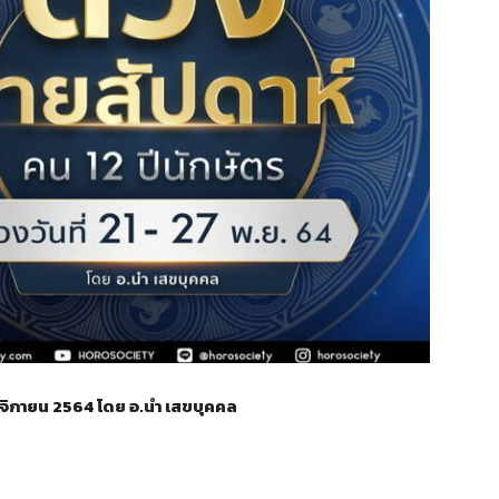
ศจิกายน 2564 โดย อ.นำ เสขบุคคล