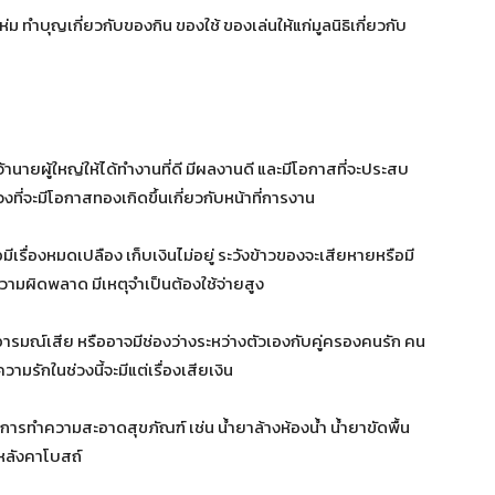
งห่ม ทำบุญเกี่ยวกับของกิน ของใช้ ของเล่นให้แก่มูลนิธิเกี่ยวกับ
เจ้านายผู้ใหญ่ให้ได้ทำงานที่ดี มีผลงานดี และมีโอกาสที่จะประสบ
งที่จะมีโอกาสทองเกิดขึ้นเกี่ยวกับหน้าที่การงาน
เรื่องหมดเปลือง เก็บเงินไม่อยู่ ระวังข้าวของจะเสียหายหรือมี
วามผิดพลาด มีเหตุจำเป็นต้องใช้จ่ายสูง
ารมณ์เสีย หรืออาจมีช่องว่างระหว่างตัวเองกับคู่ครองคนรัก คน
มรักในช่วงนี้จะมีแต่เรื่องเสียเงิน
บการทำความสะอาดสุขภัณฑ์ เช่น น้ำยาล้างห้องน้ำ น้ำยาขัดพื้น
งหลังคาโบสถ์