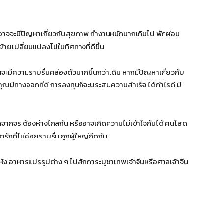
าอาจจะมีปัญหาเกี่ยวกับสุขภาพ ทำงานหนักมากเกินไป พักผ่อน
้ายเปลี่ยนแปลงไปในทิศทางที่ดีขึ้น
ินจะมีความราบรื่นคล่องตัวมากขึ้นกว่าเดิม หากมีปัญหาเกี่ยวกับ
ห้คุณมีทางออกที่ดี การลงทุนก็จะประสบความสำเร็จ ได้กำไรดี มี
จากจร ต้องห่างไกลกัน หรืออาจเกิดความไม่เข้าใจกันได้ คนโสด
ักที่ไม่ค่อยราบรื่น ถูกผู้ใหญ่กีดกัน
ห้ง อาหารแปรรูปต่าง ๆ ไปสักการะบูชาเทพเจ้าจีนหรือศาลเจ้าจีน