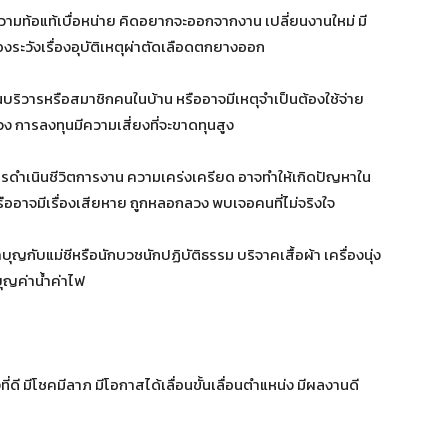
วามท้อแท้เบื่อหน่าย คิดอยากจะออกจากงาน เปลี่ยนงานใหม่ มี
องระวังเรื่องอุบัติเหตุผ่าตัดเลือดตกยางออก
บริวารหรือสมาชิกคนในบ้าน หรืออาจมีเหตุจำเป็นต้องใช้จ่าย
วง การลงทุนมีความเสี่ยงที่จะขาดทุนสูง
ารดำเนินชีวิตการงาน ความเคร่งเครียด อาจทำให้เกิดปัญหาใน
ออาจมีเรื่องเสียหาย ถูกหลอกลวง พบเจอคนที่ไม่จริงใจ
บุญกับแม่ชีหรือนักบวชนักปฏิบัติธรรม บริจาคเสื้อผ้า เครื่องนุ่ง
บุญค่าน้ำค่าไฟ
ี มีโชคมีลาภ มีโอกาสได้เลื่อนขั้นเลื่อนตำแหน่ง มีผลงานดี