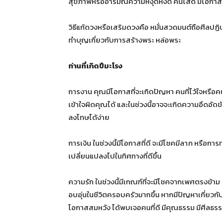
สุขภาพหรืออารมณ์ความหงุดหงิด คนโสด มีโอกาสสมห
วิธีแก้ดวงหรือเสริมดวงคือ หมั่นสวดมนต์ถือศีลปฏิ
ทำบุญเกี่ยวกับการสร้างพระ หล่อพระ
ท่านที่เกิดปีมะโรง
การงาน คุณมีโอกาสที่จะเกิดปัญหา คนที่ไว้ใจหรือค
เข้าใจผิดคุณได้ และในช่วงนี้อาจจะเกิดความอึดอัดข
ลงโทษได้ง่าย
การเงิน ในช่วงนี้มีโอกาสที่ดี จะมีโชคมีลาภ หรือการ
เปลี่ยนแปลงไปในทิศทางที่ดีขึ้น
ความรัก ในช่วงนี้มีเกณฑ์ที่จะมีโชคจากเพศตรงข้า
อบอุ่นในชีวิตครอบครัวมากขึ้น หากมีปัญหาเกี่ยวก
โอกาสสมหวัง ได้พบเจอคนที่ดี มีคุณธรรม มีศีลธรรมท