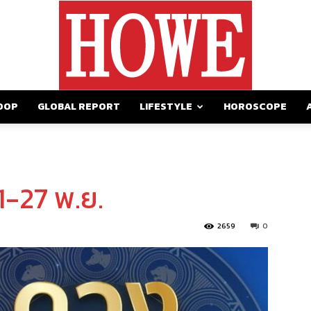
OOP
GLOBAL REPORT
LIFESTYLE
HOROSCOPE
https://howemagazine.com/
1-27 พ.ย.
2659
0