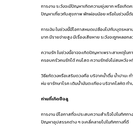
การงาน ระวังจะมีปัญหาเกิดความยุ่งยาก หรือเกิดค
ปัญหาเกี่ยวกับสุขภาพ พักผ่อนน้อย หรือในช่วงนี้ต้
การเงิน ในช่วงนี้มีโอกาสหมดเปลืองไปกับบุตรหลาน
มาก มีรายจ่ายสูง มีเรื่องเสียหาย ระวังจะถูกหลอกล
ความรัก ในช่วงนี้อาจจะเกิดปัญหาเพราะสาเหตุในก
ครอบครัวคนรักได้ คนโสด ความรักยังไม่สมหวัง หรื
วิธีแก้ดวงหรือเสริมดวงคือ บริจาคน้ำดื่ม น้ำปานะ ทำ
ห่ม ยารักษาโรค เติมน้ำมันตะเกียง บริจาคโลหิต ทำ
ท่านที่เกิดปีฉลู
การงาน มีโอกาสที่จะประสบความสำเร็จไปในทิศทางที่ด
ปัญหาอุปสรรคต่าง ๆ จะคลี่คลายไปในทิศทางที่ดี