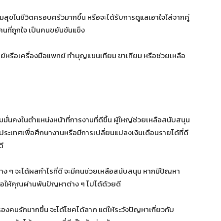
วามสุขในชีวิตครอบครัวมากขึ้น หรือจะได้รับการดูแลเอาใจใส่จากคู่
นที่ถูกใจ เป็นคนขยันขันแข็ง
์หรือเครื่องมือแพทย์ ทำบุญแขนเทียม ขาเทียม หรือช่วยเหลือ
่นคงในตำแหน่งหน้าที่การงานที่ดีขึ้น ผู้ใหญ่ช่วยเหลือสนับสนุน
งประเทศเพื่อศึกษางานหรือมีการเปลี่ยนแปลงเงินเดือนรายได้ที่ดี
ดี
ต่าง ๆ จะได้ผลกำไรที่ดี จะมีคนช่วยเหลือสนับสนุน หากมีปัญหา
ือให้คุณผ่านพ้นปัญหาต่าง ๆ ไปได้ด้วยดี
ู่ครองคนรักมากขึ้น จะได้โชคได้ลาภ แต่ให้ระวังปัญหาเกี่ยวกับ