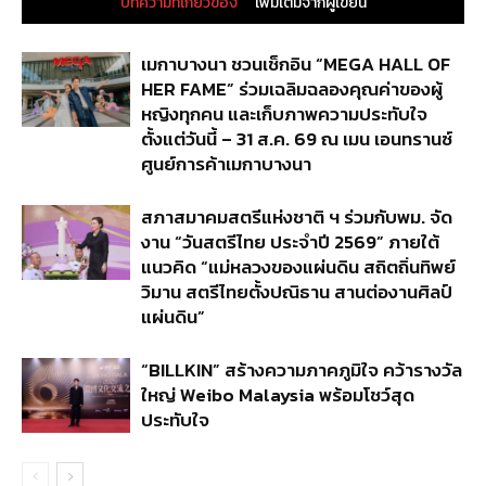
บทความที่เกี่ยวข้อง
เพิ่มเติมจากผู้เขียน
เมกาบางนา ชวนเช็กอิน “MEGA HALL OF
HER FAME” ร่วมเฉลิมฉลองคุณค่าของผู้
หญิงทุกคน และเก็บภาพความประทับใจ
ตั้งแต่วันนี้ – 31 ส.ค. 69 ณ เมน เอนทรานซ์
ศูนย์การค้าเมกาบางนา
สภาสมาคมสตรีแห่งชาติ ฯ ร่วมกับพม. จัด
งาน “วันสตรีไทย ประจำปี 2569” ภายใต้
แนวคิด “แม่หลวงของแผ่นดิน สถิตถิ่นทิพย์
วิมาน สตรีไทยตั้งปณิธาน สานต่องานศิลป์
แผ่นดิน”
“BILLKIN” สร้างความภาคภูมิใจ คว้ารางวัล
ใหญ่ Weibo Malaysia พร้อมโชว์สุด
ประทับใจ