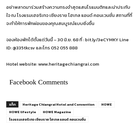
อย่าพลาดมาร่วมสร้างความทรงจำสุดแสนโรแมนติกและน่าประทับ
ใจ ณ โรงแรมเฮอริเทจ เชียงราย โฮเทล แอนด์ คอนเวนชั่น สถานที่ที่
จะทำให้การพักผ่อนของคุณสมบูรณ์แบบยิ่งขึ้น
จองห้องพักได้ตั้งแต่วันนี้ – 30 มิ.ย. 68 ที่ : bit.ly/3eCYMKY Line
ID: @335tkcsv และโทร 052 055 888
Hotel website: www.heritagechiangrai.com
Facebook Comments
แท็ก
Heritage Chiangrai Hotel and Convention
HOWE
HOWE lifestyle
HOWE Magazine
โรงแรมเฮอริเทจ เชียงราย โฮเทล แอนด์ คอนเวนชั่น