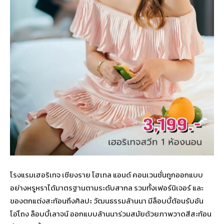
โรงแรมเฮอริเทจ เชียงราย โฮเทล แอนด์ คอนเวนชั่นถูกออกแบบ
อย่างหรูหราได้มาตรฐานตามระดับสากล รวมทั้งเฟอร์นิเจอร์ และ
ของตกแต่งสะท้อนถึงศิลปะ วัฒนธรรมล้านนา มีล็อบบี้ต้อนรับอัน
โอ่โถง ล็อบบี้เลาจน์ ออกแบบล้านนาร่วมสมัยด้วยภาพวาดสีสะท้อน