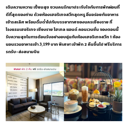
เติมความหวาน เปี่ยมสุข ชวนคนรักมาประทับใจกับการพักผ่อนที่
ดีที่สุดของท่าน ด้วยห้องเฮอริเทจสวีทสุดหรู อิ่มอร่อยกับอาหาร
เช้ารสเลิศ พร้อมดื่มด่ำไปกับบรรยากาศของนครเชียงราย ที่
โรงแรมเฮอริเทจ เชียงราย โฮเทล แอนด์ คอนเวนชั่น จองตอนนี้
รับความสุขในการต้อนรับอย่างอบอุ่นกับห้องเฮอริเทจสวีท 1 ห้อง
นอนรวมอาหารเช้า 𝟑,𝟏𝟗𝟗 บาท พิเศษ! เข้าพัก 2 คืนขึ้นไป ฟรีบริการ
รถรับ-ส่งสนามบิน