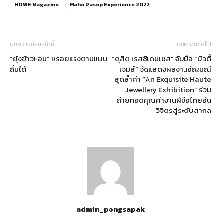
HOWE Magazine
Maho Rasop Experience 2022
บทความก่อนหน้านี้
บทความถัดไป
“ยุ้งข้าวหอม” หรอยแรงตามแบบ
“ดุสิต เรสซิเดนเซส” จับมือ “บิวตี้
ถิ่นใต้
เจมส์” จัดแสดงผลงานอัญมณี
สุดล้ำค่า “An Exquisite Haute
Jewellery Exhibition” ร่วม
ถ่ายทอดคุณค่างานฝีมือไทยอัน
วิจิตรสู่ระดับสากล
admin_pongsapak