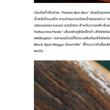
เริ่มต้นค่ำคืนด้วย
“
Potato Bon Bon
” มันฝรั่งทอด
น้ำสลัดโรเมสโก ตามด้วยจานเรียกน้ำย่อยอย่าง
“
S
เฟนเนลดอง และแค เปอร์ทอด สำหรับจานหลัก อิ่มอ
Fettuccine Pasta”
เส้นเฟตตูชินีหมึกดำ เสิร์ฟพร
Wellington”
ปลาเมอร์เรย์ค็อดเวลลิงตันเสิร์ฟพร
Black Opal Wagyu Short Rib”
ซี่โครงวากิวชั้นเล
พอร์ต