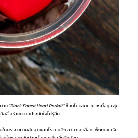
ย่าง
“
Black Forest Heart Parfait”
ช็อกโกแลตกานาชเนื้อนุ่ม ชุ่ม
ิลลี่ สร้างความประทับใจไม่รู้ลืม
มฉลองในบรรยากาศอันสุดแสนโรแมนติก สามารถเลือกแพ็กเกจเสริม
องช็อกโกแลตกลับบ้านเป็นของที่ระลึกอีกด้วย