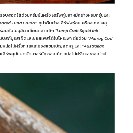
กรอบสอดไส้ด้วยครีมมันฝรั่ง เสิร์ฟคู่ปลาหมึกย่างหอมกรุ่นและ
eared Tuna Crudo”
ทูน่าดิบย่างเสิร์ฟพร้อมเครื่องเทศโคชู
ร่อยกับเมนูอิตาเลียนคลาสสิก
“
Lump Crab Squid Ink
้อมบิสก์ปูรสเผ็ดและซอสเพสโต้ใบโหระพา ต่อด้วย
“
Murray Cod
้อมหน่อไม้ฝรั่งทะเลและซอสแชมเปญสุดหรู และ
“
Australian
ิศเสิร์ฟคู่มันบดบัตเตอร์นัท ซอสเห็ด หน่อไม้ฝรั่ง และซอสไวน์