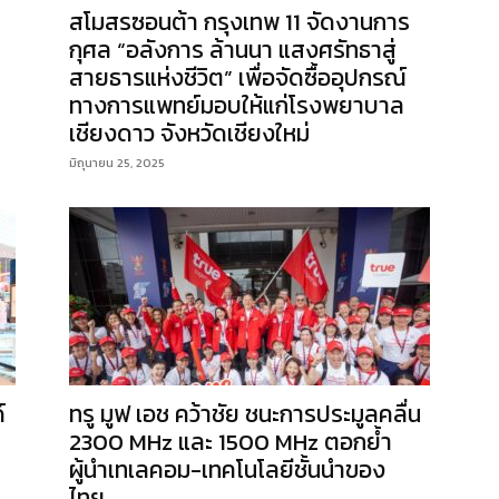
สโมสรซอนต้า กรุงเทพ 11 จัดงานการ
กุศล “อลังการ ล้านนา แสงศรัทธาสู่
สายธารแห่งชีวิต” เพื่อจัดซื้ออุปกรณ์
ทางการแพทย์มอบให้แก่โรงพยาบาล
เชียงดาว จังหวัดเชียงใหม่
มิถุนายน 25, 2025
์
ทรู มูฟ เอช คว้าชัย ชนะการประมูลคลื่น
2300 MHz และ 1500 MHz ตอกย้ำ
ผู้นำเทเลคอม-เทคโนโลยีชั้นนำของ
ไทย...