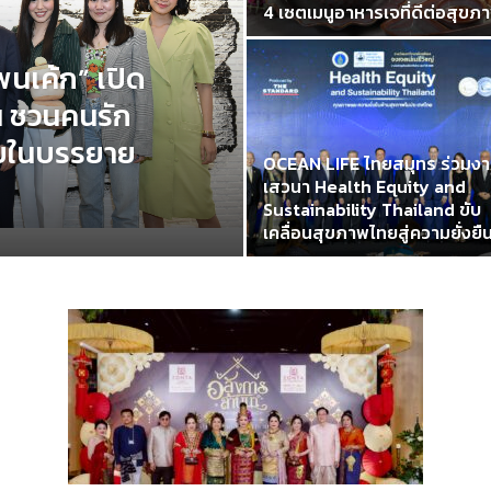
4 เซตเมนูอาหารเจที่ดีต่อสุขภ
นเค้ก” เปิด
น ชวนคนรัก
อยในบรรยาย
OCEAN LIFE ไทยสมุทร ร่วมง
เสวนา Health Equity and
Sustainability Thailand ขับ
เคลื่อนสุขภาพไทยสู่ความยั่งยื