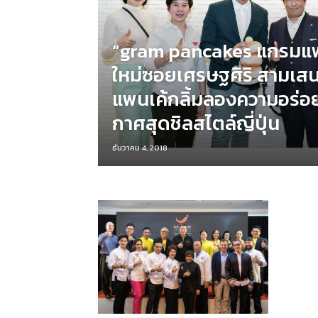
“gram pancakes แกรมแพ
ใหม่ซอยเศรษฐศิริ สามเส
แพนเค้กลิ้มลองความอร่
กาศสุดชิลสไตล์ญี่ปุ่น
ธันวาคม 4, 2018