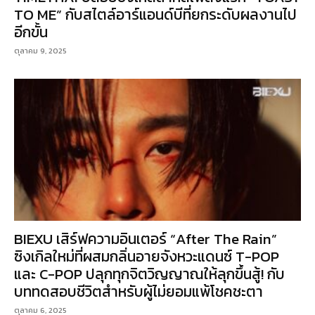
TO ME” กับสไตล์อาร์แอนด์บีที่ยกระดับผลงานไป
อีกขั้น
ตุลาคม 9, 2025
BIEXU เสิร์ฟความอินเตอร์ “After The Rain”
ซิงเกิลใหม่ที่ผสมกลิ่นอายจังหวะแดนซ์ T-POP
และ C-POP ปลุกทุกจิตวิญญาณให้ลุกขึ้นสู้! กับ
บททดสอบชีวิตสำหรับผู้ไม่ยอมแพ้โชคชะตา
ตุลาคม 6, 2025