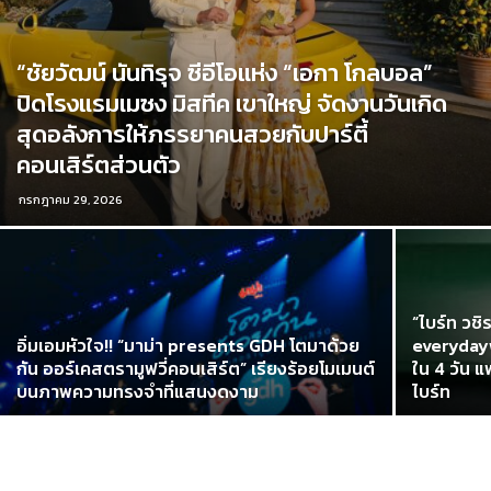
“ชัยวัฒน์ นันทิรุจ ซีอีโอแห่ง “เอกา โกลบอล”
ปิดโรงแรมเมซง มิสทีค เขาใหญ่ จัดงานวันเกิด
สุดอลังการให้ภรรยาคนสวยกับปาร์ตี้
คอนเสิร์ตส่วนตัว
กรกฎาคม 29, 2026
“ไบร์ท วชิ
อิ่มเอมหัวใจ!! “มาม่า presents GDH โตมาด้วย
everydayw
กัน ออร์เคสตรามูฟวี่คอนเสิร์ต” เรียงร้อยโมเมนต์
ใน 4 วัน 
บนภาพความทรงจำที่แสนงดงาม
ไบร์ท