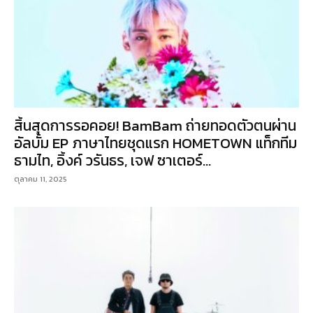
สิ้นสุดการรอคอย! BamBam ถ่ายทอดตัวตนผ่าน
อัลบั้ม EP ภาษาไทยชุดแรก HOMETOWN แท็กทีม
ธามไท, อิ้งค์ วรันธร, เจฟ ซาเตอร์...
ตุลาคม 11, 2025