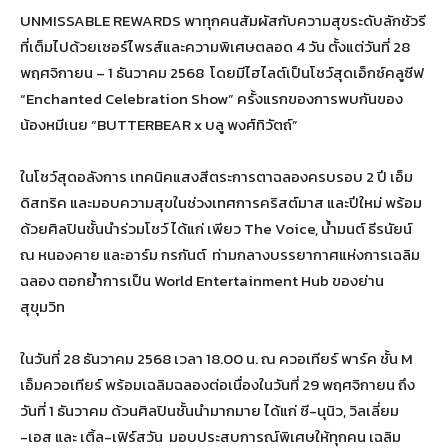
UNMISSABLE REWARDS พาทุกคนสัมผัสกับความสุขระดับลักชัวรี
ที่เต็มไปด้วยเซอร์ไพรส์และความพิเศษตลอด 4 วัน ตั้งแต่วันที่ 28
พฤศจิกายน – 1 ธันวาคม 2568 โดยมีไฮไลต์เป็นโชว์สุดเอ็กซ์คลูซีฟ
“Enchanted Celebration Show” ครั้งแรกของการพบกันของ
น้องหมีเนย “BUTTERBEAR x บลู พงศ์ทิวัตถ์”
ในโชว์สุดอลังการ เทคนิคแสงสีตระการตาฉลองครบรอบ 2 ปี เอ็ม
ดิสทริค และมอบความสุขในช่วงเทศการคริสต์มาส และปีใหม่ พร้อม
ด้วยศิลปินชั้นนำร่วมโชว์ ได้แก่ เพียว The Voice, น้ำมนต์ ธีรนัยน์
ณ หนองคาย และอาร์ม กรกันต์ ท่ามกลางบรรยากาศแห่งการเฉลิม
ฉลอง ตอกย้ำการเป็น World Entertainment Hub ของย่าน
สุขุมวิท
ในวันที่ 28 ธันวาคม 2568 เวลา 18.00 น. ณ ควอเทียร์ พาร์ค ชั้น M
เอ็มควอเทียร์ พร้อมเฉลิมฉลองต่อเนื่องในวันที่ 29 พฤศจิกายน ถึง
วันที่ 1 ธันวาคม ด้วนศิลปินชั้นนำมากมาย ได้แก่ ซี-นุนิว, วิลเลี่ยม
-เอส และ เติ้ล-เฟิร์สวัน มอบประสบการณ์พิเศษให้ทุกคน เฉลิม