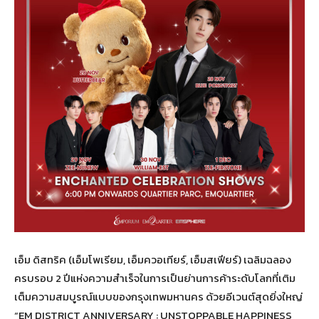
เอ็ม ดิสทริค (เอ็มโพเรียม, เอ็มควอเทียร์, เอ็มสเฟียร์) เฉลิมฉลอง
ครบรอบ 2 ปีแห่งความสำเร็จในการเป็นย่านการค้าระดับโลกที่เติม
เต็มความสมบูรณ์แบบของกรุงเทพมหานคร ด้วยอีเวนต์สุดยิ่งใหญ่
“EM DISTRICT ANNIVERSARY : UNSTOPPABLE HAPPINESS