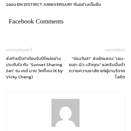
ฉลอง EM DISTRICT ANNIVERSARY กันอย่างเต็มอิ่ม
Facebook Comments
บทความก่อนหน้านี้
บทความถัดไป
ส่งท้ายปีเก่าต้อนรับปีใหม่อย่าง
“ช่องวัน31” ส่งนักแสดง “เอม-
ประทับใจ กับ “Sunset Sharing
แนท-นิว-เจ้าคุณ” แจกริบบิ้นดำ
Set” ณ เคย์ บาย วิคกี้เชง (K by
ถวายความอาลัย แก่ผู้มาบริจาค
Vicky Cheng)
โลหิต