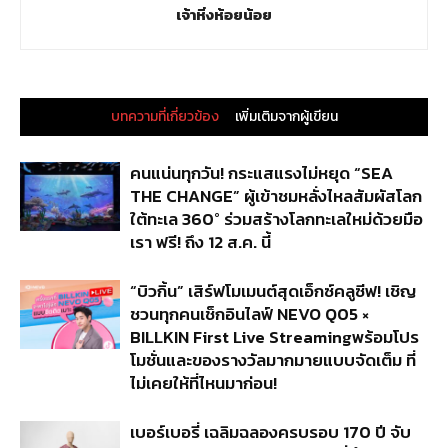
เจ้าหิ่งห้อยน้อย
บทความที่เกี่ยวข้อง
เพิ่มเติมจากผู้เขียน
คนแน่นทุกวัน! กระแสแรงไม่หยุด “SEA
THE CHANGE” ผู้เข้าชมหลั่งไหลสัมผัสโลก
ใต้ทะเล 360° ร่วมสร้างโลกทะเลใหม่ด้วยมือ
เรา ฟรี! ถึง 12 ส.ค. นี้
“บิวกิ้น” เสิร์ฟโมเมนต์สุดเอ็กซ์คลูซีฟ! เชิญ
ชวนทุกคนเช็กอินไลฟ์ NEVO Q05 ×
BILLKIN First Live Streamingพร้อมโปร
โมชั่นและของรางวัลมากมายแบบจัดเต็ม ที่
ไม่เคยให้ที่ไหนมาก่อน!
เบอร์เบอรี่ เฉลิมฉลองครบรอบ 170 ปี จับ