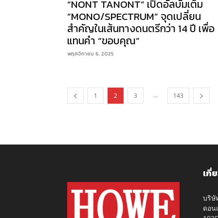
“NONT TANONT” เปิดอัลบั้มเต็ม
“MONO/SPECTRUM” จุดเปลี่ยน
สำคัญในเส้นทางดนตรีกว่า 14 ปี เพื่อ
แทนคำ “ขอบคุณ”
พฤศจิกายน 6, 2025
...
1
2
3
143
เกี่
บริษ
ดอนเ