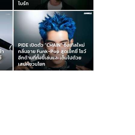
ไบร์ท
PIDE เปิดตัว “CHAIN” ซิงเกิลใหม่
ช้า
กลิ่นอาย Funk-Pop สุดเซ็กซี่ โชว์
์
อีกด้านที่ทั้งขี้เล่นและเต็มไปด้วย
เสน่ห์ชวนโยก