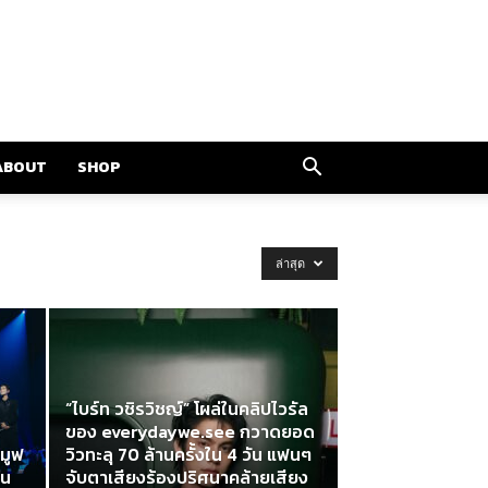
ABOUT
SHOP
ล่าสุด
“ไบร์ท วชิรวิชญ์” โผล่ในคลิปไวรัล
ของ everydaywe.see กวาดยอด
มูฟ
วิวทะลุ 70 ล้านครั้งใน 4 วัน แฟนๆ
บน
จับตาเสียงร้องปริศนาคล้ายเสียง