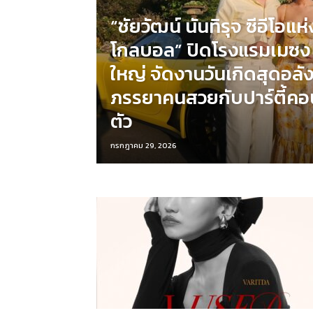
“ชัยวัฒน์ นันทิรุจ ซีอีโอแห
โกลบอล” ปิดโรงแรมเมซง ม
ใหญ่ จัดงานวันเกิดสุดอลัง
ภรรยาคนสวยกับปาร์ตี้คอน
ตัว
กรกฎาคม 29, 2026