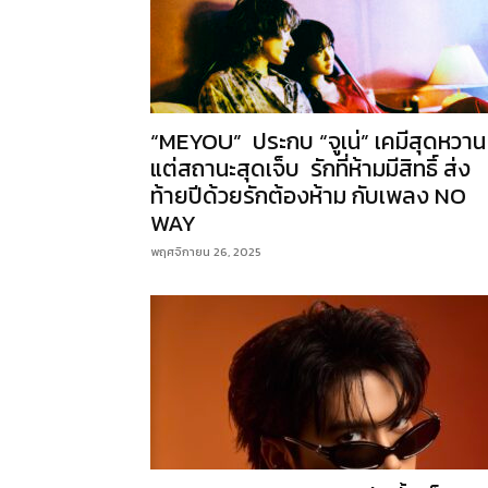
“MEYOU” ประกบ “จูเน่” เคมีสุดหวาน
แต่สถานะสุดเจ็บ รักที่ห้ามมีสิทธิ์ ส่ง
ท้ายปีด้วยรักต้องห้าม กับเพลง NO
WAY
พฤศจิกายน 26, 2025