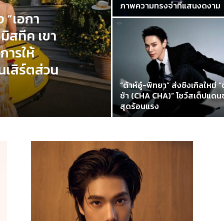
ภาพความทรงจำที่แสนงดงาม
่ง “เอกา
ิสทีค เขา
การให้
เสิร์ตส่วน
“ต้าห์อู๋-พิทยา” ส่งซิงเกิลใหม่ “
ช้า (CHA CHA)” โชว์สเต็ปแดนซ
สุดร้อนแรง