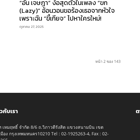
“อั๋น เจษฎา” ง้อสุดตัวในเพลง “ขก
(Lazy)” อ้อนวอนขอร้องเธอจากหัวใจ
เพราะฉัน “ขี้เกียจ” ไปหาใครใหม่!
ตุลาคม 27, 2025
หน้า 2 ของ 143
ยวกับเรา
ต
ัท เหมฤทธิ์ จำกัด 8/6 ถ.วิภาวดีรังสิต แขวงสนามบิน เขต
มือง กรุงเทพมหนคร10210 Tel : 02-1925263-4, Fax : 02-