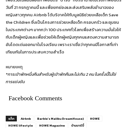
วันที่ 21 กรกฎาคมนี้ และเพื่อยกย่องและส่งเสริมพลังอำนาจของ
หญิงสาวทุกคน Airbnb ได้บริจาคให้กับมูลนิธิช่วยเหลือเด็ก Save
the Children ซึ่งเป็นโครงการช่วยเหลือเด็ก ครอบครัว และชุมชน
ในประเทศต่างๆ มากกว่า 100 ประเทศทั่วโลกเพื่อสร้างความมั่นใจให้
กับเด็กผู้หญิงและเพื่อช่วยให้เด็กผู้หญิงทุกคนแสดงความสามารถ
อันโดดเด่นออกมาในโรงเรียน เพราะเราเชื่อว่าทุกคนมีโอกาสที่เท่า
เทียมกันในการประสบความสำเร็จ
หมายเหตุ
*
การเข้าพักหนึ่งคืนสำหรับผู้เข้าพักคืนละไม่เกิน 2 คน ในครั้งนี้ไม่ใช่
การแข่งขัน
Facebook Comments
แท็ก
Airbnb
Barbie’s Malibu DreamHouse)
HOWE
HOWE lifestyle
HOWE Magazine
บ้านบาร์บี้