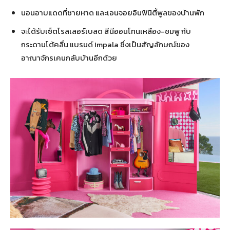
นอนอาบแดดที่ชายหาด และเอนจอยอินฟินิตี้พูลของบ้านพัก
จะได้รับเซ็ตโรลเลอร์เบลด สีนีออนโทนเหลือง-ชมพู กับ
กระดานโต้คลื่น แบรนด์ Impala ซึ่งเป็นสัญลักษณ์ของ
อาณาจักรเคนกลับบ้านอีกด้วย