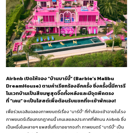
Airbnb เปิดให้จอง “บ้านบาร์บี้” (Barbie’s Malibu
DreamHouse) ตามคำเรียกร้องอีกครั้ง ซึ่งครั้งนี้มีการรี
โนเวทบ้านเป็นสีชมพูสุดจึ๊ดทั้งหลังและมีจุดพีคตรง
ที่ “เคน” จะเป็นโฮสต์เพื่อต้อนรับแขกที่จะเข้าพักเอง!
เพื่อร่วมเฉลิมฉลองภาพยนตร์เรื่อง “บาร์บี้” ที่กำลังจะเข้าฉายในโรง
ภาพยนตร์เดือนกรกฎาคมนี้ เคนเลยลงประกาศที่พักบน Airbnb ซึ่ง
เป็นหนึ่งในหลายๆ แพสชั่นที่เขาอยากจะทำ ภาพยนตร์ “บาร์บี้” เป็น