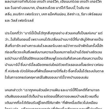
ผลงานการกำกับโดย เกรต้า เกอร์วิก, เขียนบทโดย เกรต้า เกอร์วิก
และ โนอาห์ บอมบาค, นำแสดงโดย มาร์โก้ ร็อบบี้, ไรอัน กอ
สลิ่ง, อเมริกา เฟอร์เรรา, เคท แม็คคินน่อน, อิสซ่า เร, รีอา เพิร์ลแมน
และ วิลล์ เฟอร์เรลล์
ประโยคที่ว่า “บาร์บี้เป็นได้ทุกสิ่งทุกอย่าง ส่วนเคนก็เป็นแค่เคน” แต่
ว่า…ไม่ใช่ในตอนนี้ เพราะเคนได้เปลี่ยนบ้านบาร์บี้ที่มาลิบูให้กลายเป็น
สิ่งที่เขารัก อย่างการเล่นโรลเลอร์เบลด แม้ว่าการเข้าพักในครั้งนี้นัก
ท่องเที่ยวจะเห็นถึง
พลังงานความเป็นเคน
ภายในบ้านได้อย่างชัดเจน
แต่บ้านบาร์บี้อันมีซิกเนเจอร์สีชมพูโดดเด่นก็ยังคงสะท้อนความเป็น
บ้านบาร์บี้ ซึ่งบาร์บี้ลงมือตกแต่งใหม่ด้วยตัวเธอเองตั้งแต่คราวก่อน
ที่ Airbnb เปิดให้จองที่พักเมื่อหลายปีที่แล้ว ซึ่งครั้งนั้นได้แรงบันดาล
ใจในการตกแต่งคฤหาสน์ในฝันของบาร์บี้จากบ้านของเล่น
เคนกล่าวว่า “เราทุกคนล้วนมีความฝัน และบาร์บี้ก็โชคดีที่สามารถ
เติมฝันของเธอได้เต็มบ้าน แต่ตอนนี้ถึงตาของผมบ้างแล้ว ผมตื่น
เต้นมากที่จะได้ต้อนรับผู้โชคดีให้มาพัก “ที่พักหนึ่งเดียวไม่เหมือน
ใคร” เอ่อ… หรือผมควรจะพูดว่า “ที่พักหนึ่งเดียวของเคนที่ไม่เหมือน