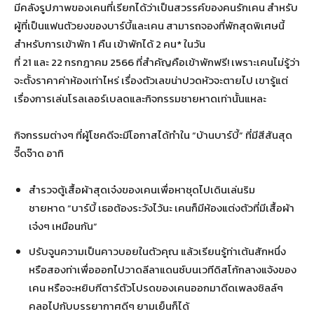
มีคลังรูปภาพของเคนที่เรียกได้ว่าเป็นสวรรค์ของคนรักเคน สำหรับ
ผู้ที่เป็นแฟนตัวยงของบาร์บี้และเคน สามารถจองที่พักสุดพิเศษนี้
สำหรับการเข้าพัก 1 คืน เข้าพักได้ 2 คน* ในวัน
ที่ 21 และ 22 กรกฎาคม 2566 ที่สำคัญคือเข้าพักฟรี! เพราะเคนไม่รู้ว่า
จะตั้งราคาค่าห้องเท่าไหร่ เรื่องตัวเลขน่าปวดหัวจะตายไป เขารู้แต่
เรื่องการเล่นโรลเลอร์เบลดและกิจกรรมชายหาดเท่านั้นแหละ
กิจกรรมต่างๆ ที่ผู้โชคดีจะมีโอกาสได้ทำใน “บ้านบาร์บี้” ที่มีสีสันสุด
จี๊ดจ๊าด อาทิ
สำรวจตู้เสื้อผ้าสุดเจ๋งของเคนเพื่อหาชุดไปเดินเล่นริม
ชายหาด “บาร์บี้ เธอต้องระวังไว้นะ เคนก็มีห้องแต่งตัวที่มีเสื้อผ้า
เจ๋งๆ เหมือนกัน”
ปรับจูนความเป็นคาวบอยในตัวคุณ แล้วเรียนรู้ท่าเต้นสักหนึ่ง
หรือสองท่าเพื่อออกไปวาดลีลาแดนซ์บนเวทีดิสโก้กลางแจ้งของ
เคน หรือจะหยิบกีตาร์ตัวโปรดของเคนออกมาดีดเพลงชิลล์ๆ
คลอไปกับบรรยากาศดีๆ ยามเย็นก็ได้