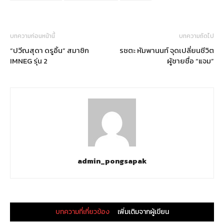
บทความก่อนหน้านี้
บทความถัดไป
“ปวีณสุดา ดรูอิ้น” สมาชิก
รชตะ หัมพานนท์ จุดเปลี่ยนชีวิต
IMNEG รุ่น 2
ผู้ชายชื่อ “แจม”
admin_pongsapak
บทความที่เกี่ยวข้อง
เพิ่มเติมจากผู้เขียน