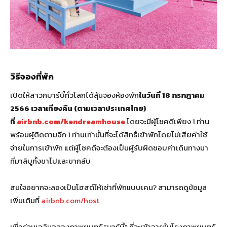
วิธีจองที่พัก
เปิดให้สาวกบาร์บี้ทั่วโลกได้ลุ้นจองห้องพัก
ในวันที่ 18 กรกฎาคม
2566 เวลาเที่ยงคืน (ตามเวลาประเทศไทย)
ที่
airbnb.com/kendreamhouse
โดยจะมีผู้โชคดีเพียง 1 ท่าน
พร้อมผู้ติดตามอีก 1 ท่านเท่านั้นที่จะได้สิทธิ์เข้าพักโดยไม่เสียค่าใช้
จ่ายในการเข้าพัก แต่ผู้โชคดีจะต้องเป็นผู้รับผิดชอบค่าเดินทางมา
ที่มาลิบูทั้งขาไปและขากลับ
สนใจอยากจะลองเป็นโฮสต์ให้เช่าที่พักแบบเคน? สามารถดูข้อมูล
เพิ่มเติมที่
airbnb.com/host
เพื่อร่วมเฉลิมฉลองภาพยนตร์ “บาร์บี้” ที่จะเข้าฉายในโรงภาพยนตร์