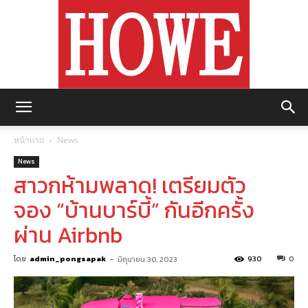
https://howemagazine.com/
หน้าแรก
News
News
สาวกห้ามพลาด! เตรียมตัว
จอง “บ้านบาร์บี้” กันอีกครั้ง
ผ่าน Airbnb
โดย
admin_pongsapak
-
930
0
มิถุนายน 30, 2023