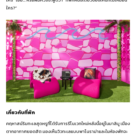
ใคร?”
เกี่ยวกับที่พัก
คฤหาสน์ริมทะเลสุดหรูที่ได้รับการรีโนเวทใหม่หลังนี้อยู่ในมาลิบู เมือง
ตากอากาศยอดฮิต มองเห็นวิวทะเลแบบพาโนราม่าและในห้องพักจะ