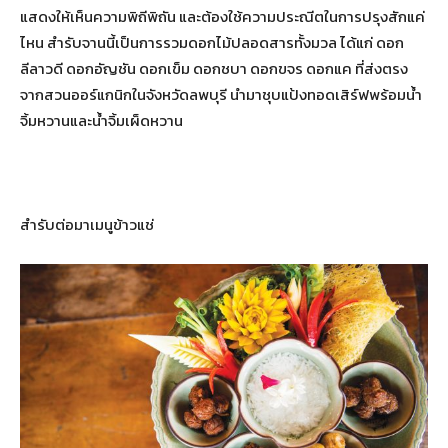
แสดงให้เห็นความพิถีพิถัน และต้องใช้ความประณีตในการปรุงสักแค่
ไหน สำรับจานนี้เป็นการรวมดอกไม้ปลอดสารทั้งมวล ได้แก่ ดอก
ลีลาวดี ดอกอัญชัน ดอกเข็ม ดอกชบา ดอกขจร ดอกแค ที่ส่งตรง
จากสวนออร์แกนิกในจังหวัดลพบุรี นำมาชุบแป้งทอดเสิร์ฟพร้อมน้ำ
จิ้มหวานและน้ำจิ้มเผ็ดหวาน
สำรับต่อมาเมนูข้าวแช่