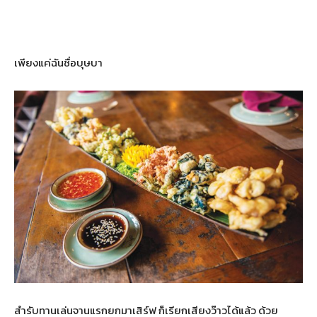
เพียงแค่ฉันชื่อบุษบา
สำรับทานเล่นจานแรกยกมาเสิร์ฟ ก็เรียกเสียงว๊าวได้แล้ว ด้วย