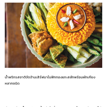
น้ำพริกรสชาติจัดจ้านเสิร์ฟมาในฟักทองแกะสลักพร้อมผักเคียง
หลากชนิด