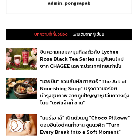
admin_pongsapak
บทความที่เกี่ยวข้อง
เพิ่มเติมจากผู้เขียน
จิบความหอมละมุนที่ลงตัวกับ Lychee
Rose Black Tea Series เมนูพิเศษใหม่
จาก CHAGEE เฉพาะประเทศไทยเท่านั้น
“เฮยยิน” ชวนสัมผัสศาสตร์ “The Art of
Nourishing Soup” ปรุงความอร่อย
บำรุงสุขภาพ จากภูมิปัญญาซุปจีนกวางตุ้ง
โดย “เชฟแจ็คกี้ ชาน”
“แบร์เฮาส์” เปิดตัวเมนู “Choco Pilloww”
ตอบอินไซด์คนทำงาน ชูแนวคิด “Turn
Every Break into a Soft Moment”