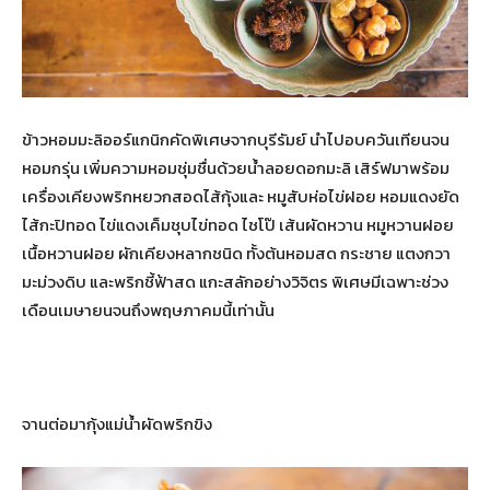
ข้าวหอมมะลิออร์แกนิกคัดพิเศษจากบุรีรัมย์ นำไปอบควันเทียนจน
หอมกรุ่น เพิ่มความหอมชุ่มชื่นด้วยน้ำลอยดอกมะลิ เสิร์ฟมาพร้อม
เครื่องเคียงพริกหยวกสอดไส้กุ้งและ หมูสับห่อไข่ฝอย หอมแดงยัด
ไส้กะปิทอด ไข่แดงเค็มชุบไข่ทอด ไชโป๊ เส้นผัดหวาน หมูหวานฝอย
เนื้อหวานฝอย ผักเคียงหลากชนิด ทั้งต้นหอมสด กระชาย แตงกวา
มะม่วงดิบ และพริกชี้ฟ้าสด แกะสลักอย่างวิจิตร พิเศษมีเฉพาะช่วง
เดือนเมษายนจนถึงพฤษภาคมนี้เท่านั้น
จานต่อมากุ้งแม่น้ำผัดพริกขิง