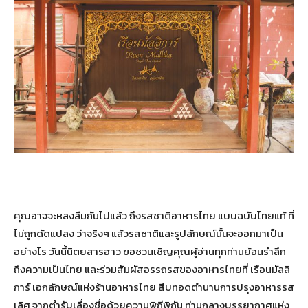
คุณอาจจะหลงลืมกันไปแล้ว ถึงรสชาติอาหารไทย แบบฉบับไทยแท้ ที่
ไม่ถูกดัดแปลง ว่าจริงๆ แล้วรสชาติและรูปลักษณ์นั้นจะออกมาเป็น
อย่างไร วันนี้นิตยสารฮาว ขอชวนเชิญคุณผู้อ่านทุกท่านย้อนรำลึก
ถึงความเป็นไทย และร่วมสัมผัสอรรถรสของอาหารไทยที่ เรือนมัลลิ
การ์ เอกลักษณ์แห่งร้านอาหารไทย สืบทอดตำนานการปรุงอาหารรส
เลิศ จากตำรับเลื่องชื่อด้วยความพิถีพิถัน ท่ามกลางบรรยากาศแห่ง