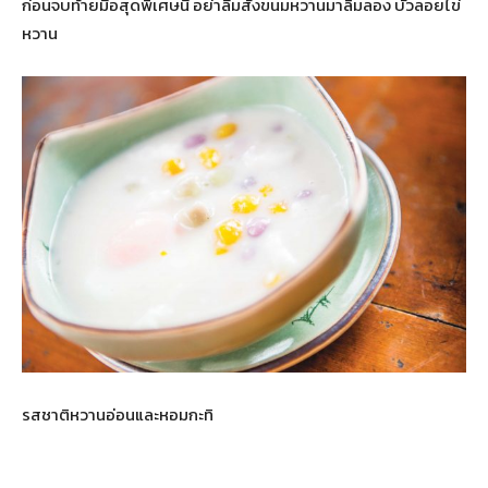
ก่อนจบท้ายมื้อสุดพิเศษนี้ อย่าลืมสั่งขนมหวานมาลิ้มลอง บัวลอยไข่
หวาน
รสชาติหวานอ่อนและหอมกะทิ