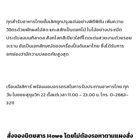
ทุกสำรับอาหารไทยชั้นเลิศถูกปรุงแต่งอย่างพิถีพิถัน เพิ่มความ
วิจิตรด้วยผักผลไม้สด แกะสลักเป็นดอกไม้ ใบไม้อย่างประณีต
ประดับลงบนศิลาดล สังคโลกสีเขียวใสที่โดดเด่นสวยงามด้วยรอย
จะราน อันเป็นเอกลักษณ์ของเครื่องปั้นดินเผาไทย ซึ่งได้รับการ
ยกย่องว่ามีความปลอดภัยสูงสุด
เรือนมัลลิการ์ พร้อมมอบอรรถรสในการรับประทานอาหารไทย ทุก
วัน ในซอยสุขุมวิท 22 ตั้งแต่เวลา 11.00 – 23.00 น. โทร. 0-2663-
3211
สั่งจองนิตยสาร Howe โดยไม่ต้องรอหาตามแผงสั่ง