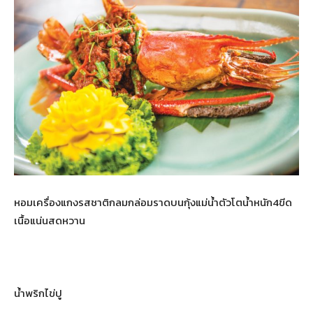
หอมเครื่องแกงรสชาติกลมกล่อมราดบนกุ้งแม่น้ำตัวโตน้ำหนัก4ขีด
เนื้อแน่นสดหวาน
น้ำพริกไข่ปู