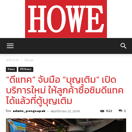
https://howemagazine.com/
หน้าแรก
News
News
PR News
“ดีแทค” จับมือ “บุญเติม” เปิด
บริการใหม่ ให้ลูกค้าซื้อซิมดีแทค
ได้แล้วที่ตู้บุญเติม
โดย
admin_pongsapak
-
1522
0
พฤศจิกายน 22, 2019