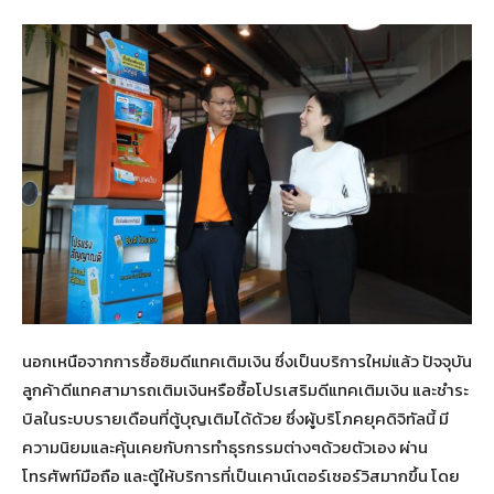
นอกเหนือจากการซื้อซิมดีแทคเติมเงิน ซึ่งเป็นบริการใหม่แล้ว ปัจจุบัน
ลูกค้าดีแทคสามารถเติมเงินหรือซื้อโปรเสริมดีแทคเติมเงิน และชำระ
บิลในระบบรายเดือนที่ตู้บุญเติมได้ด้วย ซึ่งผู้บริโภคยุคดิจิทัลนี้ มี
ความนิยมและคุ้นเคยกับการทำธุรกรรมต่างๆด้วยตัวเอง ผ่าน
โทรศัพท์มือถือ และตู้ให้บริการที่เป็นเคาน์เตอร์เซอร์วิสมากขึ้น โดย