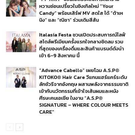
หวานซ่อนเปรี้ยวในซิงเกิลใหม่ “Your
Candy” พร้อมเสิร์ฟ MV สดใส ได้ “ต้าเห
นิง” และ “ณิชา” ร่วมเติมสีสัน
Italasia Festa ชวนเปิดประสบการณ์ไลฟ์
สไตล์พรีเมียมครั้งแรกใจกลางชิดลม รวม
ที่สุดของเครื่องดื่มและสินค้าแบรนด์ดังนำ
เข้า 6-9 สิงหาคม นี้
“Advance Cabello” เผยโฉม A.S.P®
KITOKO® Hair Care วีแกนแฮร์แคร์ระดับ
ลักชัวรีจากอังกฤษ ผสานพลังจากธรรมชาติ
เข้ากับนวัตกรรมที่เข้าใจเส้นผมและหนัง
ศีรษะคนเอเชีย ในงาน “A.S.P®
SIGNATURE – WHERE COLOUR MEETS
CARE”