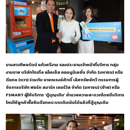
นางสาวทิพยรัตน์ แก้วศรีงาม รองประธานเจ้าหน้าที่บริหาร กลุ่ม
งานขาย บริษัทโทเทิ่ล แอ็คเซ็ส คอมมูนิเคชั่น จำกัด (มหาชน) หรือ
ดีแทค (ขวา) ร่วมกับ นายณรงค์ศักดิ์ เลิศทรัพย์ทวี กรรมการผู้
จัดการบริษัท ฟอร์ท สมาร์ท เซอร์วิส จำกัด (มหาชน) (ซ้าย) หรือ
FSMART ผู้ให้บริการ ‘ตู้บุญเติม’ อำนวยความสะดวกโดยมีบริการ
ใหม่ให้ลูกค้าซื้อซิมดีแทคระบบเติมเงินได้แล้วที่ตู้บุญเติม