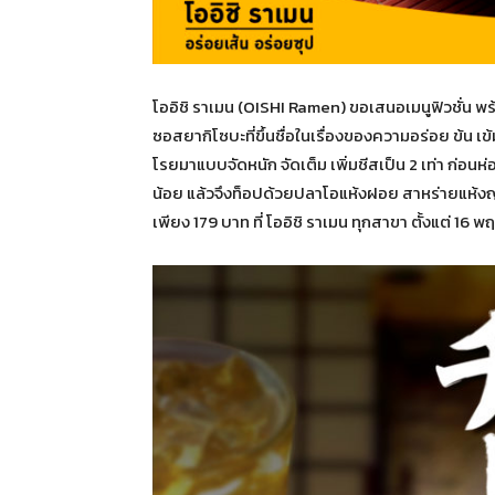
โออิชิ ราเมน (OISHI Ramen) ขอเสนอเมนูฟิวชั่น พร
ซอสยากิโซบะที่ขึ้นชื่อในเรื่องของความอร่อย ข้น 
โรยมาแบบจัดหนัก จัดเต็ม เพิ่มชีสเป็น 2 เท่า ก่อนห
น้อย แล้วจึงท็อปด้วยปลาโอแห้งฝอย สาหร่ายแห้งญี่ปุ
เพียง 179 บาท ที่ โออิชิ ราเมน ทุกสาขา ตั้งแต่ 