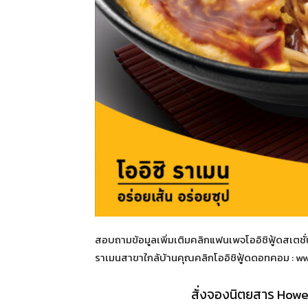
สอบถามข้อมูลเพิ่มเติมคลิกแฟนเพจโออิชิฟู้ดสเตช
ราเมนสาขาใกล้บ้านคุณคลิกโออิชิฟู้ดดอทคอม : 
สั่งจองนิตยสาร Howe 