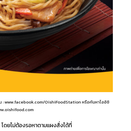
ั่น : www.facebook.com/OishiFoodStation หรือค้นหาโออิชิ
www.oishifood.com
โดยไม่ต้องรอหาตามแผงสั่งได้ที่