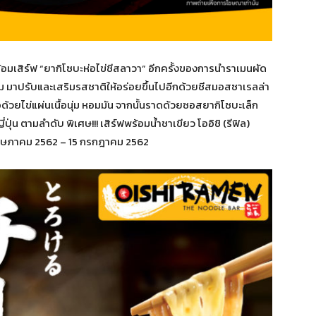
้อมเสิร์ฟ “ยากิโซบะห่อไข่ชีสลาวา” อีกครั้งของการนำราเมนผัด
เข้ม มาปรับและเสริมรสชาติให้อร่อยขึ้นไปอีกด้วยชีสมอสซาเรลล่า
่อด้วยไข่แผ่นเนื้อนุ่ม หอมมัน จากนั้นราดด้วยซอสยากิโซบะเล็ก
่น ตามลำดับ พิเศษ!!! เสิร์ฟพร้อมน้ำชาเขียว โออิชิ (รีฟิล)
16 พฤษภาคม 2562 – 15 กรกฎาคม 2562