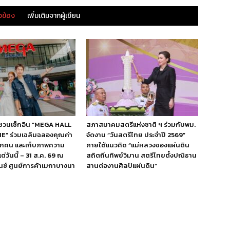
ยวข้อง
เพิ่มเติมจากผู้เขียน
ชวนเช็กอิน “MEGA HALL
สภาสมาคมสตรีแห่งชาติ ฯ ร่วมกับพม.
E” ร่วมเฉลิมฉลองคุณค่า
จัดงาน “วันสตรีไทย ประจำปี 2569”
ทุกคน และเก็บภาพความ
ภายใต้แนวคิด “แม่หลวงของแผ่นดิน
ต่วันนี้ – 31 ส.ค. 69 ณ
สถิตถิ่นทิพย์วิมาน สตรีไทยตั้งปณิธาน
ซ์ ศูนย์การค้าเมกาบางนา
สานต่องานศิลป์แผ่นดิน”