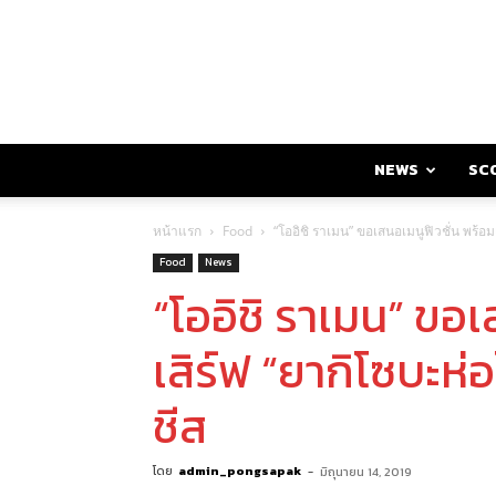
NEWS
SC
หน้าแรก
Food
“โออิชิ ราเมน” ขอเสนอเมนูฟิวชั่น พร้อ
Food
News
“โออิชิ ราเมน” ขอเ
เสิร์ฟ “ยากิโซบะห่
ชีส
โดย
admin_pongsapak
-
มิถุนายน 14, 2019