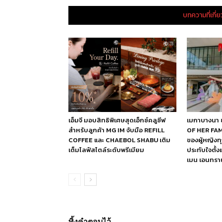
บทความที่เกี่
เอ็มจี มอบสิทธิพิเศษสุดเอ็กซ์คลูซีฟ
เมกาบางนา 
สำหรับลูกค้า MG IM จับมือ REFILL
OF HER FAM
COFFEE และ CHAEBOL SHABU เติม
ของผู้หญิง
เต็มไลฟ์สไตล์ระดับพรีเมียม
ประทับใจตั้งแ
เมน เอนทราน
ทิ้งคำตอบไว้