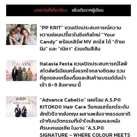
บทความที่เกี่ยวข้อง
เพิ่มเติมจากผู้เขียน
“PP KRIT” ชวนเปิดประสบการณ์ความ
หวานซ่อนเปรี้ยวในซิงเกิลใหม่ “Your
Candy” พร้อมเสิร์ฟ MV สดใส ได้ “ต้าเห
นิง” และ “ณิชา” ร่วมเติมสีสัน
Italasia Festa ชวนเปิดประสบการณ์ไลฟ์
สไตล์พรีเมียมครั้งแรกใจกลางชิดลม รวม
ที่สุดของเครื่องดื่มและสินค้าแบรนด์ดังนำ
เข้า 6-9 สิงหาคม นี้
“Advance Cabello” เผยโฉม A.S.P®
KITOKO® Hair Care วีแกนแฮร์แคร์ระดับ
ลักชัวรีจากอังกฤษ ผสานพลังจากธรรมชาติ
เข้ากับนวัตกรรมที่เข้าใจเส้นผมและหนัง
ศีรษะคนเอเชีย ในงาน “A.S.P®
SIGNATURE – WHERE COLOUR MEETS