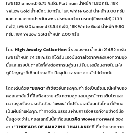
เพชร(Diamond) 6.75 กะรัต, Platinum น้ำหนัก 11.82 กรัม, 18K
Yellow Gold น้ำหนัก 5.18 กรัม, 18K White Gold น้ำหนัก 3.00 กรัม
และแหวนมรกตประดับเพชร ประกอบด้วย มรกต(Emerald) 21.38
กะรัต, เพชร(Diamond) 3.54 กะรัต, 18K White Gold น้ำหนัก 9.80
กรัม, 18K Yellow Gold น้ำหนัก 2.00 กรัม
โดย
High Jewelry Collection
นี้ รวมมรกต น้ำหนัก 214.52 กะรัต
เพชรน้ำหนัก 74.29 กะรัต ที่ได้รับแรงบันดาลใจจากพลังแห่งความมุ่ง
มั่นและแรงบันดาลใจที่ส่งต่อจากรุ่นสู่รุ่น เปรียบเสมือนสายใยแห่ง
ภูมิปัญญาที่เชื่อมโยงอดีต ปัจจุบัน และอนาคตเข้าไว้ด้วยกัน
โดดเด่นด้วย
“มรกต”
สีเขียวอันทรงคุณค่า ซึ่งเป็นอัญมณีหลักของ
คอลเลกชันนี้ ที่สื่อถึงความหวัง ความอุดมสมบูรณ์ การเติบโต และ
ความรุ่งเรือง ประดับด้วย
“เพชร”
ที่เปรียบเสมือนเส้นไหม ที่ถักทอ
เป็นผืนผ้าแห่งคุณค่าทางวัฒนธรรม ผ่านการรังสรรค์งานช่างฝีมือ
ชั้นสูง จะว่าไปคอลเลกชันนี้สะท้อน
แนวคิด
Woven Forward
ของ
งาน “
THREADS OF AMAZING THAILAND
”ที่เชื่อว่ามรดกทาง