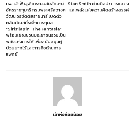
เธอ เจ้าฟ้าจุฬาภรณวลัยลักษณ์
Stan Smith ผ่านศิลปะ การแสดง
อัครราชกุมารี กรมพระศรีสวางค
และพลังแห่งความคิดสร้างสรรค์
วัฒน วรขัตติยราชนารี เปิดตัว
ผลิตภัณฑ์ที่ระลึกการกุศล
“Sirisilapin : The Fantasia”
พร้อมเชิญชวนประชาชนร่วมเป็น
พลังแห่งการให้ เพื่อสนับสนุนผู้
ป่วยยากไร้และภารกิจด้านการ
แพทย์
เจ้าหิ่งห้อยน้อย