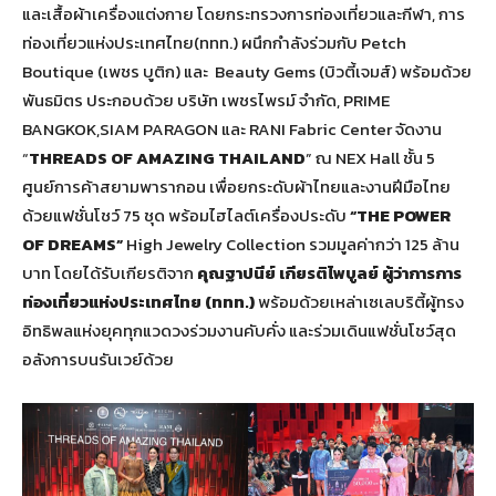
และเสื้อผ้าเครื่องแต่งกาย โดยกระทรวงการท่องเที่ยวและกีฬา, การ
ท่องเที่ยวแห่งประเทศไทย(ททท.) ผนึกกำลังร่วมกับ Petch
Boutique (เพชร บูติก) และ Beauty Gems (บิวตี้เจมส์) พร้อมด้วย
พันธมิตร ประกอบด้วย บริษัท เพชรไพรม์ จำกัด, PRIME
BANGKOK,SIAM PARAGON และ RANI Fabric Center จัดงาน
“
THREADS OF AMAZING THAILAND
” ณ NEX Hall ชั้น 5
ศูนย์การค้าสยามพารากอน เพื่อยกระดับผ้าไทยและงานฝีมือไทย
ด้วยแฟชั่นโชว์ 75 ชุด พร้อมไฮไลต์เครื่องประดับ
“THE POWER
OF DREAMS”
High Jewelry Collection รวมมูลค่ากว่า 125 ล้าน
บาท โดยได้รับเกียรติจาก
คุณฐาปนีย์ เกียรติไพบูลย์ ผู้ว่าการการ
ท่องเที่ยวแห่งประเทศไทย (ททท.)
พร้อมด้วยเหล่าเซเลบริตี้ผู้ทรง
อิทธิพลแห่งยุคทุกแวดวงร่วมงานคับคั่ง และร่วมเดินแฟชั่นโชว์สุด
อลังการบนรันเวย์ด้วย