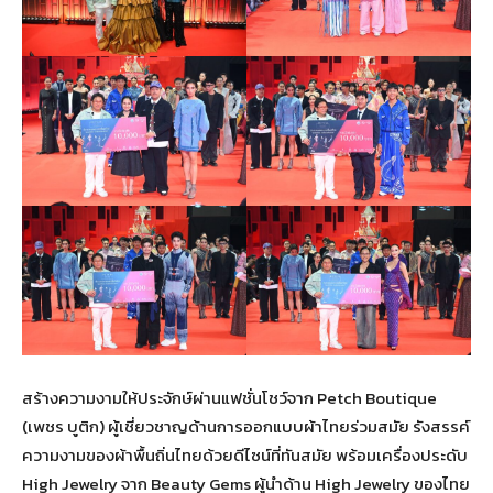
สร้างความงามให้ประจักษ์ผ่านแฟชั่นโชว์จาก Petch Boutique
(เพชร บูติก) ผู้เชี่ยวชาญด้านการออกแบบผ้าไทยร่วมสมัย รังสรรค์
ความงามของผ้าพื้นถิ่นไทยด้วยดีไซน์ที่ทันสมัย พร้อมเครื่องประดับ
High Jewelry จาก Beauty Gems ผู้นำด้าน High Jewelry ของไทย