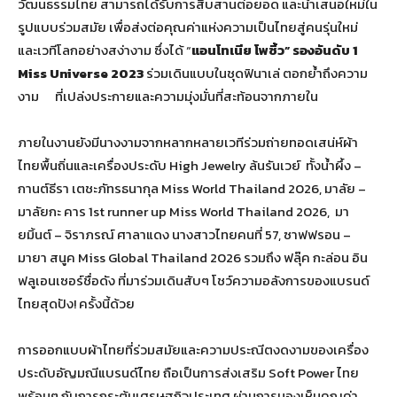
วัฒนธรรมไทย สามารถได้รับการสืบสานต่อยอด และนำเสนอใหม่ใน
รูปแบบร่วมสมัย เพื่อส่งต่อคุณค่าแห่งความเป็นไทยสู่คนรุ่นใหม่
และเวทีโลกอย่างสง่างาม ซึ่งได้ “
แอนโทเนีย โพซิ้ว” รองอันดับ 1
Miss Universe 2023
ร่วมเดินแบบในชุดฟินาเล่ ตอกย้ำถึงความ
งาม ที่เปล่งประกายและความมุ่งมั่นที่สะท้อนจากภายใน
ภายในงานยังมีนางงามจากหลากหลายเวทีร่วมถ่ายทอดเสน่ห์ผ้า
ไทยพื้นถิ่นและเครื่องประดับ High Jewelry ล้นรันเวย์ ทั้งน้ำผึ้ง –
กานต์ธีรา เตชะภัทรธนากุล Miss World Thailand 2026, มาลัย –
มาลัยกะ คาร 1st runner up Miss World Thailand 2026, มา
ยมิ้นต์ – จิราภรณ์ ศาลาแดง นางสาวไทยคนที่ 57, ซาฟฟรอน –
มายา สนูค Miss Global Thailand 2026 รวมถึง ฟลุ๊ค กะล่อน อิน
ฟลูเอนเซอร์ชื่อดัง ที่มาร่วมเดินสับๆ โชว์ความอลังการของแบรนด์
ไทยสุดปัง! ครั้งนี้ด้วย
การออกแบบผ้าไทยที่ร่วมสมัยและความประณีตงดงามของเครื่อง
ประดับอัญมณีแบรนด์ไทย ถือเป็นการส่งเสริม Soft Power ไทย
พร้อมๆ กับการกระตุ้นเศรษฐกิจประเทศ ผ่านการมองเห็นคุณค่า