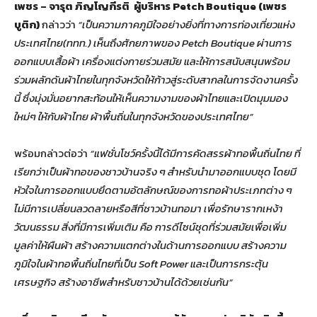
เพชร – จารุต ภิญโญกีรติ ผู้บริหาร
Petch Boutique (เพชร
บูติก)
กล่าวว่า
“เป็นความภาคภูมิใจอย่างยิ่งที่ทางการท่องเที่ยวแห่ง
ประเทศไทย(ททท.) เห็นถึงศักยภาพของ
Petch Boutique ผ่านการ
ออกแบบเสื้อผ้า เครื่องแต่งกายร่วมสมัย และให้การสนับสนุนพร้อม
ร่วมผลักดันผ้าไทยในทุกจังหวัดให้ก้าวสู่ระดับสากลในการจัดงานครั้ง
นี้ ซึ่งมุ่งมั่นอยากสะท้อนให้เห็นความงามของผ้าไทยและเปิดมุมมอง
ใหม่ๆ ให้กับผ้าไทย ผ้าพื้นถิ่นในทุกจังหวัดของประเทศไทย”
พร้อมกล่าวต่อว่า
“แฟชั่นโชว์ครั้งนี้ได้มีการคัดสรรผ้าทอพื้นถิ่นไทย ที่
เรียกว่า
เป็นผ้าทอของชาวบ้านจริง ๆ
สำหรับนำมาออกแบบชุด
โดยมี
หัวใจในการออกแบบยึดตามอัตลักษณ์ของการทอผ้าประเภทต่าง ๆ
ไม่มีการเปลี่ยนลวดลายหรือสีที่ชาวบ้านทอมา เพื่อรักษารากเหง้า
วัฒนธรรม สิ่งที่มีการเพิ่มเติม คือ การดีไซน์ชุดที่ร่วมสมัยเพื่อเพิ่ม
มูลค่าให้ผืนผ้า สร้างความแตกต่างในด้านการออกแบบ สร้างความ
ภูมิใจในผ้าทอพื้นถิ่นไทยที่เป็น
Soft Power และเป็นการกระตุ้น
เศรษฐกิจ สร้างอาชีพสำหรับชาวบ้านได้ด้วยเช่นกัน”