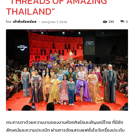
“THREADS OF AMAZING
THAILAND”
โดย
เจ้าหิ่งห้อยน้อย
-
233
0
กรกฎาคม 7, 2026
ตระการตาด้วยความงามของงานหัตถศิลป์และอัญมณีไทย ที่มีอัต
ลักษณ์และความประณีต ผ่านการจัดแสดงแฟชั่นโชว์เครื่องประดับ