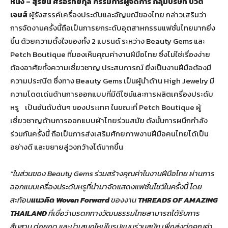
หนึ่ง – สุริยน ศรีอรทัยกุล
กรรมการผู้จัดการ กลุ่มบริษัท บิวตี้
เจมส์
ผู้รังสรรค์เครื่องประดับและอัญมณีของไทย กล่าวเสริมว่า
การจัดงานครั้งนี้ถือเป็นการยกระดับอุตสาหกรรมแฟชั่นไทยมากยิ่ง
ขึ้น ด้วยความตั้งใจของทั้ง 2 แบรนด์ ระหว่าง Beauty Gems และ
Petch Boutique ที่มองเห็นคุณค่างานฝีมือไทย ซึ่งไม่ใช่เรื่องง่าย
ต้องอาศัยทั้งความเชี่ยวชาญ ประสบการณ์ ยิ่งเป็นงานฝีมือต้องมี
ความประณีต ซึ่งทาง Beauty Gems เป็นผู้นำด้าน High Jewelry มี
ความโดดเด่นด้านการออกแบบที่มีดีไซน์และการผลิตเครื่องประดับ
หรู เป็นอันดับต้นๆ ของประเทศ ในขณะที่ Petch Boutique ผู้
เชี่ยวชาญด้านการออกแบบผ้าไทยร่วมสมัย ดังนั้นการผนึกกำลัง
ร่วมกันครั้งนี้ ถือเป็นการส่งเสริมศักยภาพงานฝีมือคนไทยได้เป็น
อย่างดี และขยายสู่วงกว้างได้มากขึ้น
“ในส่วนของ
Beauty Gems ร่วมสร้างคุณค่าในงานฝีมือไทย ผ่านการ
ออกแบบเครื่องประดับหรูที่นำมาจัดแสดงแฟชั่นโชว์ในครั้งนี้ โดย
สะท้อน
แนวคิด
Woven Forward
ของงาน
THREADS OF AMAZING
THAILAND
ที่เชื่อว่ามรดกทางวัฒนธรรมไทยสามารถได้รับการ
สืบสาน ต่อยอด และนำเสนอใหม่ในรูปแบบร่วมสมัย เพื่อส่งต่อคุณค่า