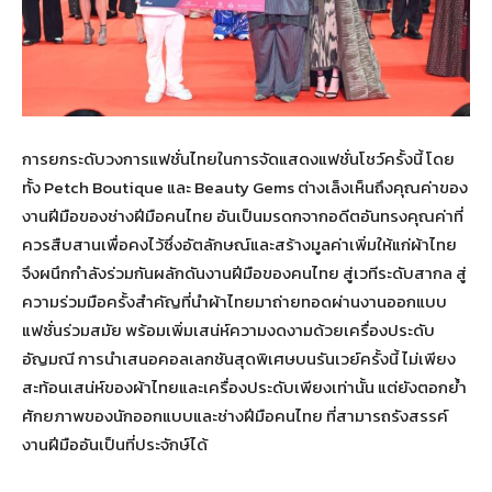
การยกระดับวงการแฟชั่นไทยในการจัดแสดงแฟชั่นโชว์ครั้งนี้ โดย
ทั้ง Petch Boutique และ Beauty Gems ต่างเล็งเห็นถึงคุณค่าของ
งานฝีมือของช่างฝีมือคนไทย อันเป็นมรดกจากอดีตอันทรงคุณค่าที่
ควรสืบสานเพื่อคงไว้ซึ่งอัตลักษณ์และสร้างมูลค่าเพิ่มให้แก่ผ้าไทย
จึงผนึกกำลังร่วมกันผลักดันงานฝีมือของคนไทย สู่เวทีระดับสากล สู่
ความร่วมมือครั้งสำคัญที่นำผ้าไทยมาถ่ายทอดผ่านงานออกแบบ
แฟชั่นร่วมสมัย พร้อมเพิ่มเสน่ห์ความงดงามด้วยเครื่องประดับ
อัญมณี การนำเสนอคอลเลกชันสุดพิเศษบนรันเวย์ครั้งนี้ ไม่เพียง
สะท้อนเสน่ห์ของผ้าไทยและเครื่องประดับเพียงเท่านั้น แต่ยังตอกย้ำ
ศักยภาพของนักออกแบบและช่างฝีมือคนไทย ที่สามารถรังสรรค์
งานฝีมืออันเป็นที่ประจักษ์ได้