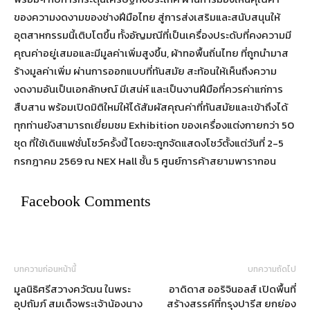
ของความงดงามของช่างฝีมือไทย สู่การส่งเสริมและสนับสนุนให้
อุตสาหกรรมนี้เติบโตขึ้น ทั้งอัญมณีที่เป็นเครื่องประดับที่คงความมี
คุณค่าอยู่เสมอและมีมูลค่าเพิ่มสูงขึ้น, ผ้าทอพื้นถิ่นไทย ที่ถูกนำมาส
ร้างมูลค่าเพิ่ม ผ่านการออกแบบที่ทันสมัย สะท้อนให้เห็นถึงความ
งดงามอันเป็นเอกลักษณ์ มีเสน่ห์ และเป็นงานฝีมือที่ควรค่าแก่การ
สืบสาน พร้อมเปิดมิติใหม่ให้ได้สัมผัสคุณค่าที่ทันสมัยและเข้าถึงได้
ทุกท่านยังสามารถเยี่ยมชม Exhibition ของเครื่องแต่งกายกว่า 50
ชุด ที่ใช้เดินแฟชั่นโชว์ครั้งนี้ โดยจะถูกจัดแสดงโชว์ตั้งแต่วันที่ 2-5
กรกฎาคม 2569 ณ NEX Hall ชั้น 5 ศูนย์การค้าสยามพารากอน
Facebook Comments
บทความก่อนหน้านี้
บทความถัดไป
มูลนิธิศรีสวางควัฒน ในพระ
อาดิดาส ออริจินอลส์ เปิดพื้นที่
อุปถัมภ์ สมเด็จพระเจ้าน้องนาง
สร้างสรรค์ที่กรุงปารีส ยกย่อง