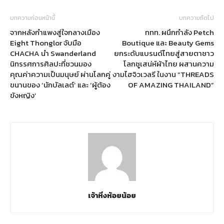
บทความก่อนหน้านี้
บทความถัดไป
จากหลังกำแพงสู่ใจกลางเมือง
ททท. ผนึกกำลัง Petch
Eight Thonglor จับมือ
Boutique และ Beauty Gems
CHACHA นำ Swanderland
ยกระดับแบรนด์ไทยสู่สายตาชาว
นิทรรศการศิลปะที่ชวนมอง
โลกชูเสน่ห์ผ้าไทย ผสานความ
คุณค่าความเป็นมนุษย์ ผ่านโลกคู่
งามไฮจิวเวลรี ในงาน “THREADS
ขนานของ ‘นักบัลเลต์’ และ ‘ผู้ต้อง
OF AMAZING THAILAND”
ขังหญิง’
เจ้าหิ่งห้อยน้อย