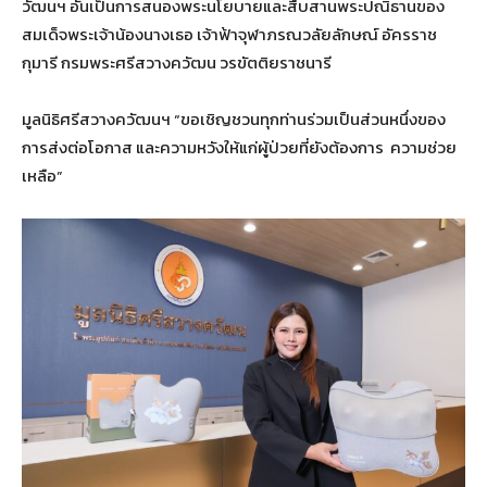
วัฒนฯ อันเป็นการสนองพระนโยบายและสืบสานพระปณิธานของ
สมเด็จพระเจ้าน้องนางเธอ เจ้าฟ้าจุฬาภรณวลัยลักษณ์ อัครราช
กุมารี กรมพระศรีสวางควัฒน วรขัตติยราชนารี
มูลนิธิศรีสวางควัฒนฯ “ขอเชิญชวนทุกท่านร่วมเป็นส่วนหนึ่งของ
การส่งต่อโอกาส และความหวังให้แก่ผู้ป่วยที่ยังต้องการ ความช่วย
เหลือ”