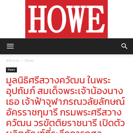
https://howemagazine.com/
หน้าแรก
News
News
มูลนิธิศรีสวางควัฒน ในพระ
อุปถัมภ์ สมเด็จพระเจ้าน้องนาง
เธอ เจ้าฟ้าจุฬาภรณวลัยลักษณ์
อัครราชกุมารี กรมพระศรีสวาง
ควัฒน วรขัตติยราชนารี เปิดตัว