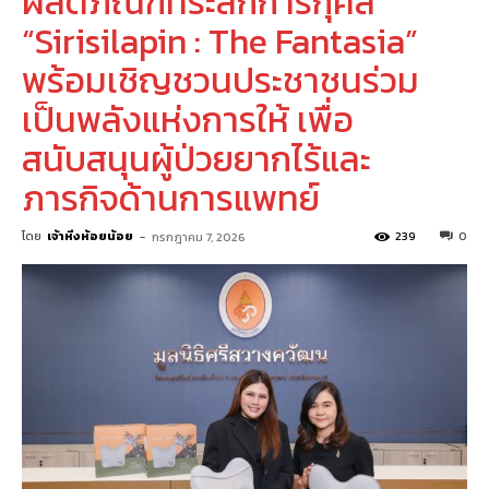
ผลิตภัณฑ์ที่ระลึกการกุศล
“Sirisilapin : The Fantasia”
พร้อมเชิญชวนประชาชนร่วม
เป็นพลังแห่งการให้ เพื่อ
สนับสนุนผู้ป่วยยากไร้และ
ภารกิจด้านการแพทย์
โดย
เจ้าหิ่งห้อยน้อย
-
239
0
กรกฎาคม 7, 2026