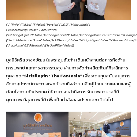
{"ARInfo":{"IsUseAR":false},"Version":"1.0.0","MakeupInfo":
{"IsUseMakeup":false},"FaceliftInfo":
{"IsChangeEyeLift":false,"IsChangeFacelift":false,"IsChangePostureLift":false,"IsChange
{"SwitchMedicatedAcne":false,"IsAIBeauty":false,"IsBrightEyes":false,"IsSharpen":false,"
{"AppName":2},"FilterInfo":{"IsUseFilter":false}}
มูลนิธิศรีสวางควัฒน ในพระอุปถัมภ์ฯ เดินหน้าสานต่อภารกิจด้าน
การแพทย์ และการสาธารณสุข ผ่านการจัดทำผลิตภัณฑ์ที่ระลึกการ
กุศล ชุด
“Sirisilapin : The Fantasia”
เพื่อระดมทุนสนับสนุนการ
จัดหาอุปกรณ์ทางการแพทย์ รวมถึงช่วยเหลือผู้ป่วยขาดแคลนและผู้
ด้อยโอกาสทั่วประเทศ ให้สามารถเข้าถึงการรักษาพยาบาลที่มี
คุณภาพ มีสุขภาพที่ดี เพื่อเป็นกำลังของประเทศชาติต่อไป