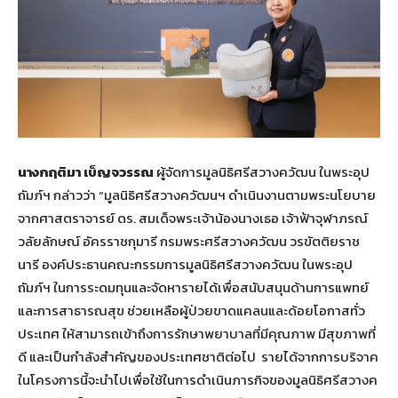
นางกฤติมา เบ็ญจวรรณ
ผู้จัดการมูลนิธิศรีสวางควัฒน ในพระอุป
ถัมภ์ฯ กล่าวว่า “มูลนิธิศรีสวางควัฒนฯ ดำเนินงานตามพระนโยบาย
จากศาสตราจารย์ ดร. สมเด็จพระเจ้าน้องนางเธอ เจ้าฟ้าจุฬาภรณ์
วลัยลักษณ์ อัครราชกุมารี กรมพระศรีสวางควัฒน วรขัตติยราช
นารี องค์ประธานคณะกรรมการมูลนิธิศรีสวางควัฒน ในพระอุป
ถัมภ์ฯ ในการระดมทุนและจัดหารายได้เพื่อสนับสนุนด้านการแพทย์
และการสาธารณสุข ช่วยเหลือผู้ป่วยขาดแคลนและด้อยโอกาสทั่ว
ประเทศ ให้สามารถเข้าถึงการรักษาพยาบาลที่มีคุณภาพ มีสุขภาพที่
ดี และเป็นกำลังสำคัญของประเทศชาติต่อไป รายได้จากการบริจาค
ในโครงการนี้จะนำไปเพื่อใช้ในการดำเนินภารกิจของมูลนิธิศรีสวางค