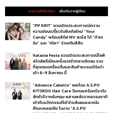
บทความที่เกี่ยวข้อง
เพิ่มเติมจากผู้เขียน
“PP KRIT” ชวนเปิดประสบการณ์ความ
หวานซ่อนเปรี้ยวในซิงเกิลใหม่ “Your
Candy” พร้อมเสิร์ฟ MV สดใส ได้ “ต้าเห
นิง” และ “ณิชา” ร่วมเติมสีสัน
Italasia Festa ชวนเปิดประสบการณ์ไลฟ์
สไตล์พรีเมียมครั้งแรกใจกลางชิดลม รวม
ที่สุดของเครื่องดื่มและสินค้าแบรนด์ดังนำ
เข้า 6-9 สิงหาคม นี้
“Advance Cabello” เผยโฉม A.S.P®
KITOKO® Hair Care วีแกนแฮร์แคร์ระดับ
ลักชัวรีจากอังกฤษ ผสานพลังจากธรรมชาติ
เข้ากับนวัตกรรมที่เข้าใจเส้นผมและหนัง
ศีรษะคนเอเชีย ในงาน “A.S.P®