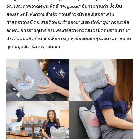
อัญเชิญภาพวาดฝีพระหัตถ์ “Pegasus” อันทรงคุณค่า ซึ่งเป็น
สัญลักษณ์แห่งความสำเร็จ ความก้าวหน้า และอิสรภาพ ใน
ศาสตราจารย์ ดร. สมเด็จพระเจ้าน้องนางเธอ เจ้าฟ้าจุฬาภรณวลัย
ลักษณ์ อัครราชกุมารี กรมพระศรีสวางควัฒน วรขัตติยราชนารี มา
ประดับบนผลิตภัณฑ์ที่ระลึกการกุศลเพื่อมอบแก่ผู้ร่วมบริจาคสมทบ
ทุนกับมูลนิธิศรีสวางควัฒนฯ