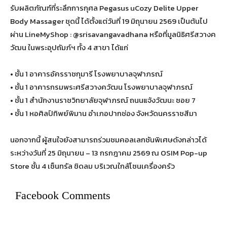
รับผลิตภัณฑ์ที่ระลึกการกุศล Pegasus uCozy Delite Upper
Body Massager ชุดนี้ ได้ตั้งแต่วันที่ 19 มิถุนายน 2569 เป็นต้นไป
ผ่าน LineMyShop : @srisavangavadhana หรือที่มูลนิธิศรีสวางค
วัฒน ในพระอุปถัมภ์ฯ ทั้ง 4 สาขา ได้แก่
• ชั้น 1 อาคารอัครราชกุมารี โรงพยาบาลจุฬาภรณ์
• ชั้น 1 อาคารกรมพระศรีสวางควัฒน โรงพยาบาลจุฬาภรณ์
• ชั้น 1 สำนักงานราชวิทยาลัยจุฬาภรณ์ ถนนแจ้งวัฒนะ ซอย 7
• ชั้น 1 หอศิลป์ทิพย์พิมาน อำเภอปากช่อง จังหวัดนครราชสีมา
นอกจากนี้ ผู้สนใจยังสามารถร่วมชมคอลเลกชันพิเศษดังกล่าวได้
ระหว่างวันที่ 25 มิถุนายน – 13 กรกฎาคม 2569 ณ OSIM Pop-up
Store ชั้น 4 เซ็นทรัล ชิดลม บริเวณใกล้โซนเครื่องครัว
Facebook Comments