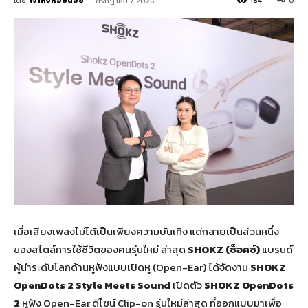
โดย
เจ้าหิ่งห้อยน้อย
-
184
0
กรกฎาคม 7, 2026
เมื่อเสียงเพลงไม่ได้เป็นเพียงความบันเทิง แต่กลายเป็นส่วนหนึ่ง
ของสไตล์การใช้ชีวิตของคนรุ่นใหม่ ล่าสุด
SHOKZ (ช็อคซ์)
แบรนด์
ผู้นำระดับโลกด้านหูฟังแบบเปิดหู (Open-Ear) ได้จัดงาน
SHOKZ
OpenDots 2 Style Meets Sound
เปิดตัว
SHOKZ OpenDots
2
หูฟัง Open-Ear ดีไซน์ Clip-on รุ่นใหม่ล่าสุด ที่ออกแบบมาเพื่อ