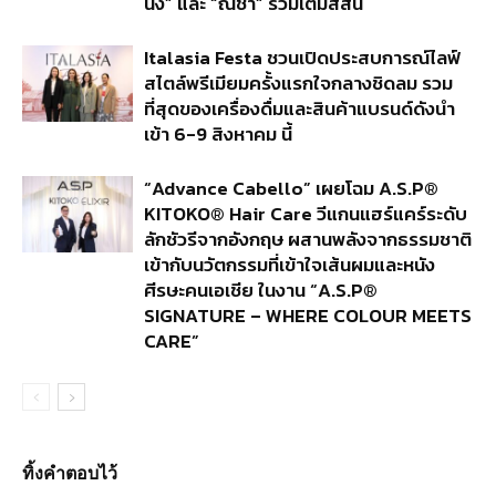
นิง” และ “ณิชา” ร่วมเติมสีสัน
Italasia Festa ชวนเปิดประสบการณ์ไลฟ์
สไตล์พรีเมียมครั้งแรกใจกลางชิดลม รวม
ที่สุดของเครื่องดื่มและสินค้าแบรนด์ดังนำ
เข้า 6-9 สิงหาคม นี้
“Advance Cabello” เผยโฉม A.S.P®
KITOKO® Hair Care วีแกนแฮร์แคร์ระดับ
ลักชัวรีจากอังกฤษ ผสานพลังจากธรรมชาติ
เข้ากับนวัตกรรมที่เข้าใจเส้นผมและหนัง
ศีรษะคนเอเชีย ในงาน “A.S.P®
SIGNATURE – WHERE COLOUR MEETS
CARE”
ทิ้งคำตอบไว้