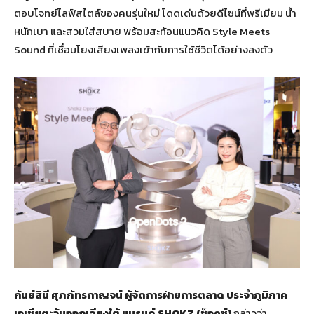
ตอบโจทย์ไลฟ์สไตล์ของคนรุ่นใหม่ โดดเด่นด้วยดีไซน์ที่พรีเมียม น้ำ
หนักเบา และสวมใส่สบาย พร้อมสะท้อนแนวคิด Style Meets
Sound ที่เชื่อมโยงเสียงเพลงเข้ากับการใช้ชีวิตได้อย่างลงตัว
กันย์สินี ศุภภัทรกาญจน์ ผู้จัดการฝ่ายการตลาด ประจำภูมิภาค
เอเชียตะวันออกเฉียงใต้ แบรนด์
SHOKZ (ช็อคซ์)
กล่าวว่า