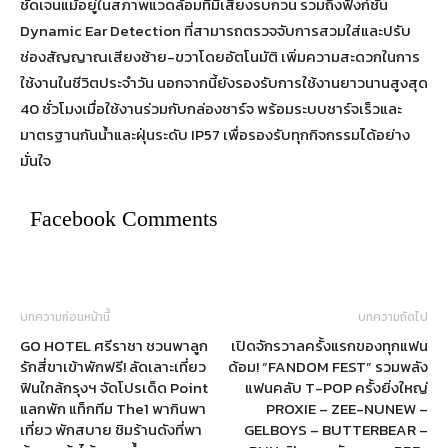
ชัดเจนแม้อยู่ในสภาพแวดล้อมที่มีเสียงรบกวน รวมถึงฟังก์ชัน
Dynamic Ear Detection ที่สามารถตรวจจับการสวมใส่และปรับ
ช่องสัญญาณเสียงซ้าย-ขวาโดยอัตโนมัติ เพิ่มความสะดวกในการ
ใช้งานในชีวิตประจำวัน นอกจากนี้ยังรองรับการใช้งานยาวนานสูงสุด
40 ชั่วโมงเมื่อใช้งานร่วมกับกล่องชาร์จ พร้อมระบบชาร์จเร็วและ
มาตรฐานกันน้ำและฝุ่นระดับ IP57 เพื่อรองรับทุกกิจกรรมได้อย่าง
มั่นใจ
Facebook Comments
บทความก่อนหน้านี้
บทความถัดไป
GO HOTEL ศรีราชา ชวนพาลูก
เปิดจักรวาลครั้งแรกของทุกแฟน
รักสี่ขาเข้าพักฟรี! ลัดเลาะเที่ยว
ด้อม! “FANDOM FEST” รวมพลัง
ฟินใกล้กรุงฯ จัดโปรเด็ด Point
แฟนคลับ T-POP ครั้งยิ่งใหญ่
แลกพัก แท็กทีม The1 พากินพา
PROXIE – ZEE-NUNEW –
เที่ยว พักสบาย ชิมร้านดังที่พา
GELBOYS – BUTTERBEAR –