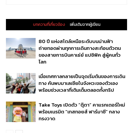
บทความที่เกี่ยวข้อง
เพิ่มเติมจากผู้เขียน
80 ปี แห่งสไตล์เหนือระดับบนน่านฟ้า
ถ่ายทอดผ่านทุกการเดินทางสะท้อนตัวตน
ของสายการบินคาเธ่ย์ แปซิฟิค สู่ผู้คนทั่ว
โลก
เมื่อเทศกาลกลายเป็นจุดเริ่มต้นของการเดิน
ทาง ค้นพบมาเลเซียในจังหวะของตัวเอง
พร้อมช่วงเวลาที่เติมเต็มตลอดทั้งทริป
Take Toys เปิดตัว “ตุ๊ตา” คาแรกเตอร์ใหม่
พร้อมเนรมิต “เทสทอยส์ ฟาร์มาซี” กลาง
ทรงวาด