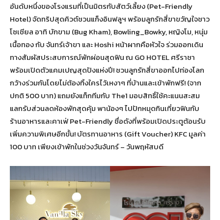
อันดับหนึ่งของโรงแรมที่เป็นมิตรกับสัตว์เลี้ยง (Pet-Friendly
Hotel) จัดทริปสุดคิวต์ชวนแก็งอินฟลูฯ พร้อมลูกรักสี่ขาขวัญใจชาว
โซเชียล อาทิ บักขาม (Bug Kham), Bowling_Bowky, หญิงโม, หนุ่ม
เนื้อทอง กับ จันทร์เจ้าขา และ Hoshi หน้าผากคือหัวใจ ร่วมออกเดิน
ทางสัมผัสประสบการณ์พักผ่อนสุดฟิน ณ GO HOTEL ศรีราชา
พร้อมเปิดตัวแคมเปญสุดปังแห่งปี! ชวนลูกรักสี่ขาออกไปท่องโลก
กว้างร่วมกันโดยไม่ต้องทิ้งใครไว้เหงาๆ ที่บ้านและเข้าพักฟรี! (จาก
ปกติ 500 บาท) แถมยังแท็กทีมกับ The1 มอบสิทธิ์ใช้คะแนนสะสม
แลกรับส่วนลดห้องพักสุดคุ้ม พาน้องๆ ไปปักหมุดกินเที่ยวฟินกับ
ร้านอาหารและคาเฟ่ Pet-Friendly ชื่อดังที่พร้อมเปิดประตูต้อนรับ
เพิ่มความพิเศษอีกขั้น! บัตรทานอาหาร (Gift Voucher) KFC มูลค่า
100 บาท เพียงเข้าพักในช่วงวันจันทร์ – วันพฤหัสบดี