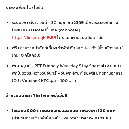
รายละเอียดโปรโมชั่น
ระยะเวลา ตั้งแต่วันนี้ – 30 กันยายน 2569 เมื่อจองตรงกับทาง
โรงแรม GO Hotel ที่ Line: @gohotel |
https://lin.ee/LjMEsBR
โดยแชทผ่านแอดมินเท่านั้น
ฟรี!! สามารถนำสัตว์เลี้ยงเข้าพักได้สูงสุด 1-2 ตัว (น้ำหนักรวมไม่
เกิน 10 กิโลกรัม)
พิเศษสุดกับ PET Friendly Weekday Stay Special เพียงเข้า
พักในช่วงระหว่างวันจันทร์ – วันพฤหัสบดี รับฟรี! บัตรทานอาหาร
(Gift Voucher) KFC มูลค่า 100 บาท
สำหรับสมาชิก
The1 พิเศษยิ่งขึ้น!!
ใช้เพียง
800 คะแนน แลกรับส่วนลดค่าห้องพัก 100 บาท*
(สำหรับการชำระค่าห้องหน้า Counter Check-in เท่านั้น)