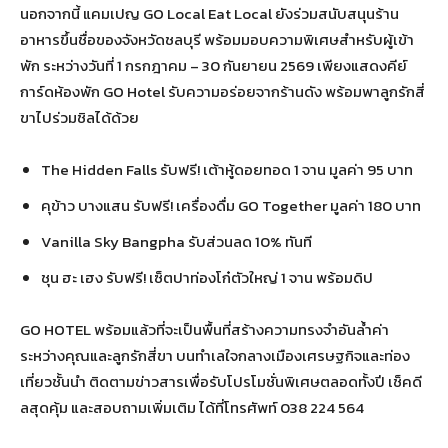
นอกจากนี้ แคมเปญ GO Local Eat Local ยังร่วมสนับสนุนร้าน
อาหารขึ้นชื่อของจังหวัดชลบุรี พร้อมมอบความพิเศษสำหรับผู้เข้า
พัก ระหว่างวันที่ 1 กรกฎาคม – 30 กันยายน 2569 เพียงแสดงคีย์
การ์ดห้องพัก GO Hotel รับความอร่อยจากร้านดัง พร้อมพาลูกรักสี่
ขาไปร่วมชิลได้ด้วย
The Hidden Falls รับฟรี! เต้าหู้ดอยทอด 1 จาน มูลค่า 95 บาท
คุข้าว บางแสน รับฟรี! เครื่องดื่ม GO Together มูลค่า 180 บาท
Vanilla Sky Bangpha รับส่วนลด 10% ทันที
ชุน ฮะ เฮง รับฟรี! เซ็ตปาท่องโก๋ตัวใหญ่ 1 จาน พร้อมดิป
GO HOTEL พร้อมแล้วที่จะเป็นพื้นที่สร้างความทรงจำอันล้ำค่า
ระหว่างคุณและลูกรักสี่ขา บนทำเลใจกลางเมืองเศรษฐกิจและท่อง
เที่ยวชั้นนำ ติดตามข่าวสารเพื่อรับโปรโมชั่นพิเศษตลอดทั้งปี เช็คดี
ลสุดคุ้ม และสอบถามเพิ่มเติม ได้ที่โทรศัพท์ 038 224 564