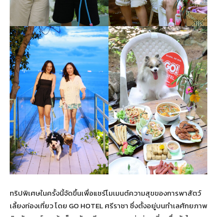
ทริปพิเศษในครั้งนี้จัดขึ้นเพื่อแชร์โมเมนต์ความสุขของการพาสัตว์
เลี้ยงท่องเที่ยว โดย GO HOTEL ศรีราชา ซึ่งตั้งอยู่บนทำเลศักยภาพ