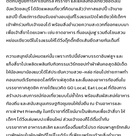
ติดกับศูนย์การค้าเซ็นทรัล ศรีราชา และแหล่งท่องเที่ยวชื่อดังใน
จังหวัดชลบุรี ได้จัดแพลนเที่ยวที่คิดมาแล้วว่าทาสแฮปปี้ เจ้านาย
แฮปปี้ ตั้งแต่การต้อนรับอย่างอบอุ่นที่โรงแรมเปิดไฟเขียวให้เด็กๆ
เข้าพักร่วมกับเจ้าของได้ พร้อมสิ่งอำนวยความสะดวกที่ออกแบบมา
เพื่อเจ้าสี่ขาโดยเฉพาะ เช่น ถาดอาหาร ที่นอนนุ่มฟู รวมถึงโซนสวน
หย่อมเขียวขจีในโรงแรมให้ได้วิ่งดุ๊กดิ๊กยืดเส้นยืดสายกันเต็มที่
ความสนุกยังไม่หมดแค่นั้น เพราะทริปนี้ยังพาบรรดาอินฟลูฯ และ
แก็งสี่ขาไปเพลิดเพลินกับกิจกรรมเวิร์กชอปทำผ้าพันคอสุดลิมิเต็ด
ให้น้องหมาน้องแมวได้ใส่ประชันความสวย-หล่อ ก่อนไปถ่ายภาพทำ
คอนเทนต์เรียกยอดไลก์ที่คาเฟ่สุดชิล และลิ้มลองอาหารท้องถิ่นใน
บรรยากาศสุดชิค ภายใต้แนวคิด GO Local, Eat Local ที่ต้องการ
สร้างประสบการณ์ท่องเที่ยวแบบไม่ซ้ำใคร พร้อมสัมผัสเสน่ห์อาหาร
ท้องถิ่น และสนับสนุนเศรษฐกิจชุมชนให้ยั่งยืน ณ ร้านอาหารและ
คาเฟ่ Pet Friendly ในศรีราชาที่ดีไซน์มาเป็นพิเศษเพื่อเจ้าสี่ขา ให้
เด็กๆ ได้วิ่งเล่นพบปะเพื่อนใหม่ ส่วนเจ้าของก็ได้ดื่มด่ำกับ
บรรยากาศ อาหารรสเลิศ และเครื่องดื่มแก้วโปรด ก่อนพาลูกรักกลับ
มาพักผ่อนในห้องพักดีไซน์โมเดิร์น ที่เพียบพร้อมด้วยสิ่งอำนวย