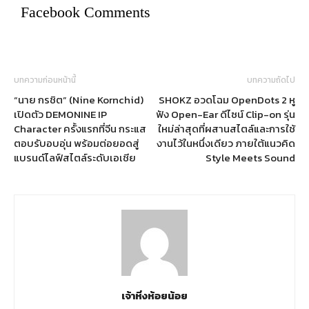
Facebook Comments
บทความก่อนหน้านี้
บทความถัดไป
“นาย กรชิต” (Nine Kornchid)
SHOKZ อวดโฉม OpenDots 2 หู
เปิดตัว DEMONINE IP
ฟัง Open-Ear ดีไซน์ Clip-on รุ่น
Character ครั้งแรกที่จีน กระแส
ใหม่ล่าสุดที่ผสานสไตล์และการใช้
ตอบรับอบอุ่น พร้อมต่อยอดสู่
งานไว้ในหนึ่งเดียว ภายใต้แนวคิด
แบรนด์ไลฟ์สไตล์ระดับเอเชีย
Style Meets Sound
เจ้าหิ่งห้อยน้อย