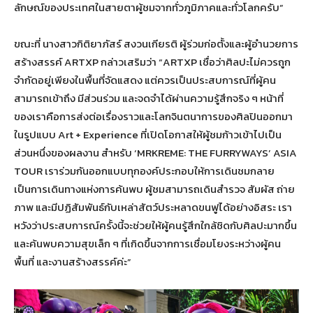
ลักษณ์ของประเทศในสายตาผู้ชมจากทั่วภูมิภาคและทั่วโลกครับ”
ขณะที่ นางสาวกิติยาภัสร์ สงวนเกียรติ ผู้ร่วมก่อตั้งและผู้อำนวยการ
สร้างสรรค์ ARTXP กล่าวเสริมว่า “ARTXP เชื่อว่าศิลปะไม่ควรถูก
จำกัดอยู่เพียงในพื้นที่จัดแสดง แต่ควรเป็นประสบการณ์ที่ผู้คน
สามารถเข้าถึง มีส่วนร่วม และจดจำได้ผ่านความรู้สึกจริง ๆ หน้าที่
ของเราคือการส่งต่อเรื่องราวและโลกจินตนาการของศิลปินออกมา
ในรูปแบบ Art + Experience ที่เปิดโอกาสให้ผู้ชมก้าวเข้าไปเป็น
ส่วนหนึ่งของผลงาน สำหรับ ‘MRKREME: THE FURRYWAYS’ ASIA
TOUR เราร่วมกันออกแบบทุกองค์ประกอบให้การเดินชมกลาย
เป็นการเดินทางแห่งการค้นพบ ผู้ชมสามารถเดินสำรวจ สัมผัส ถ่าย
ภาพ และมีปฏิสัมพันธ์กับเหล่าสัตว์ประหลาดขนฟูได้อย่างอิสระ เรา
หวังว่าประสบการณ์ครั้งนี้จะช่วยให้ผู้คนรู้สึกใกล้ชิดกับศิลปะมากขึ้น
และค้นพบความสุขเล็ก ๆ ที่เกิดขึ้นจากการเชื่อมโยงระหว่างผู้คน
พื้นที่ และงานสร้างสรรค์ค่ะ”