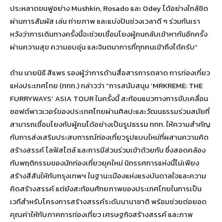
ประหลาดขนฟูอย่าง Mushkin, Rosado และ Odey ได้อย่างใกล้ชิด
ผ่านการสัมผัส เล่น ถ่ายภาพ และแบ่งปันช่วงเวลาดี ๆ ร่วมกันเรา
หวังว่าการเดินทางครั้งนี้จะช่วยเชื่อมโยงผู้คนกลับเข้าหากันอีกครั้ง
ผ่านความสุข ความอบอุ่น และจินตนาการที่ทุกคนเข้าถึงได้ครับ”
ด้าน นายนิธี สีแพร รองผู้ว่าการด้านสื่อสารการตลาด การท่องเที่ยว
แห่งประเทศไทย (ททท.) กล่าวว่า “การสนับสนุน ‘MRKREME: THE
FURRYWAYS’ ASIA TOUR ในครั้งนี้ สะท้อนแนวทางการขับเคลื่อน
ซอฟต์พาวเวอร์ของประเทศไทยผ่านศิลปะและวัฒนธรรมร่วมสมัยที่
สามารถเชื่อมโยงกับผู้คนได้อย่างเป็นรูปธรรม ททท. ให้ความสำคัญ
กับการส่งเสริมประสบการณ์ท่องเที่ยวรูปแบบใหม่ที่ผสานความคิด
สร้างสรรค์ ไลฟ์สไตล์ และการมีส่วนร่วมเข้าด้วยกัน ซึ่งสอดคล้อง
กับพฤติกรรมของนักท่องเที่ยวยุคใหม่ นิทรรศการแห่งนี้ไม่เพียง
สร้างสีสันให้กับกรุงเทพฯ ในฐานะเมืองแห่งแรงบันดาลใจและความ
คิดสร้างสรรค์ แต่ยังสะท้อนศักยภาพของประเทศไทยในการเป็น
เวทีสำหรับโครงการสร้างสรรค์ระดับนานาชาติ พร้อมช่วยต่อยอด
คุณค่าให้กับภาคการท่องเที่ยว เศรษฐกิจสร้างสรรค์ และภาพ