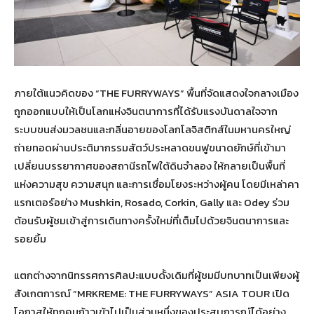
ภายใต้แนวคิดของ “THE FURRYWAYS” พื้นที่จัดแสดงใจกลางเมือง
ถูกออกแบบให้เป็นโลกแห่งจินตนาการที่ได้รับแรงบันดาลใจจาก
ระบบขนส่งมวลชนและกลิ่นอายของโลกโลจิสติกส์ในมหานครใหญ่
ถ่ายทอดผ่านประติมากรรมสัตว์ประหลาดขนฟูขนาดยักษ์ที่เข้ามา
เปลี่ยนบรรยากาศของสถานีรถไฟใต้ดินจำลอง ให้กลายเป็นพื้นที่
แห่งความสุข ความสนุก และการเชื่อมโยงระหว่างผู้คน โดยมีเหล่าคา
แรกเตอร์อย่าง Mushkin, Rosado, Corkin, Gally และ Odey ร่วม
ต้อนรับผู้ชมเข้าสู่การเดินทางครั้งใหม่ที่เต็มไปด้วยจินตนาการและ
รอยยิ้ม
แตกต่างจากนิทรรศการศิลปะแบบดั้งเดิมที่ผู้ชมมีบทบาทเป็นเพียงผู้
สังเกตการณ์ “MRKREME: THE FURRYWAYS” ASIA TOUR เปิด
โอกาสให้ทุกคนก้าวเข้าไปเป็นส่วนหนึ่งของประสบการณ์ได้อย่าง