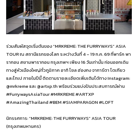
ร่วมสัมผัสจุดเริ่มต้นของ “MRKREME: THE FURRYWAYS” ASIA
TOUR ณ สถานีแรกของโลก ระหว่างวันที่ 4 – 19 ก.ค. 69 ที่พาร์ค พา
รากอน สยามพารากอน กรุงเทพฯ เพียง 16 วันเท่านั้น ก่อนออกเดิน
ทางสู่หัวเมืองใหญ่ทั่วภูมิภาค อาทิ โซล ฮ่องกง จาการ์ตา โตเกียว
และไทเป ภายในปีนี้ ติดตามรายละเอียดเพิ่มเติมได้ทาง Instagram:
@mrkreme และ @artxp.th พร้อมร่วมแบ่งปันประสบการณ์ผ่าน
#FurrywaysAsiaTour #MRKREME #ARTXP
#AmazingThailand #BEM #SIAMPARAGON #LOFT
นิทรรศการ: “MRKREME: THE FURRYWAYS” ASIA TOUR
(กรุงเทพมหานคร)