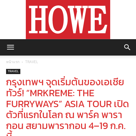
https://howemagazine.com/
หน้าแรก
TRAVEL
TRAVEL
กรุงเทพฯ จุดเริ่มต้นของเอเชีย
ทัวร์! “MRKREME: THE
FURRYWAYS” ASIA TOUR เปิด
ตัวที่แรกในโลก ณ พาร์ค พารา
กอน สยามพารากอน 4–19 ก.ค.