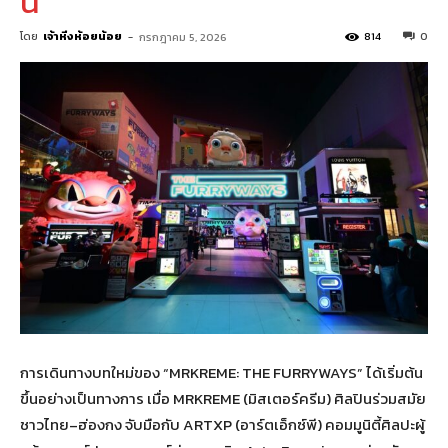
นี้
โดย
เจ้าหิ่งห้อยน้อย
-
814
0
กรกฎาคม 5, 2026
การเดินทางบทใหม่ของ “MRKREME: THE FURRYWAYS” ได้เริ่มต้น
ขึ้นอย่างเป็นทางการ เมื่อ MRKREME (มิสเตอร์ครีม) ศิลปินร่วมสมัย
ชาวไทย–ฮ่องกง จับมือกับ ARTXP (อาร์ตเอ็กซ์พี) คอมมูนิตี้ศิลปะผู้