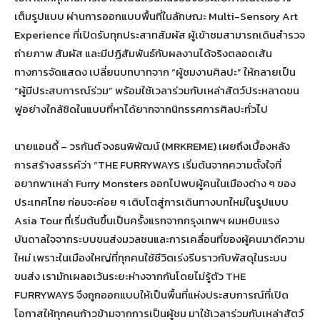
เต็มรูปแบบ ผ่านการออกแบบพื้นที่ในลักษณะ Multi-Sensory Art
Experience ที่เปิดรับทุกประสาทสัมผัส ผู้เข้าชมสามารถเดินสำรวจ
ถ่ายภาพ สัมผัส และมีปฏิสัมพันธ์กับผลงานได้จริงตลอดเส้น
ทางการจัดแสดง เปลี่ยนบทบาทจาก “ผู้ชมงานศิลปะ” ให้กลายเป็น
“ผู้มีประสบการณ์ร่วม” พร้อมใช้เวลาร่วมกับเหล่าสัตว์ประหลาดขน
ฟูอย่างใกล้ชิดในแบบที่หาได้ยากจากนิทรรศการศิลปะทั่วไป
นายแอนดี้ – วรกันต์ จงธนพิพัฒน์ (MRKREME) เผยถึงเบื้องหลัง
การสร้างสรรค์ว่า “THE FURRYWAYS เริ่มต้นจากความตั้งใจที่
อยากพาเหล่า Furry Monsters ออกไปพบผู้คนในเมืองต่าง ๆ ของ
ประเทศไทย ก่อนจะค่อย ๆ เติบโตสู่การเดินทางบทใหม่ในรูปแบบ
Asia Tour ที่เริ่มต้นขึ้นเป็นครั้งแรกจากกรุงเทพฯ ผมหยิบแรง
บันดาลใจจากระบบขนส่งมวลชนและการเคลื่อนที่ของผู้คนมาตีความ
ใหม่ เพราะในเมืองใหญ่ที่ทุกคนใช้ชีวิตเร่งรีบราวกับพัสดุในระบบ
ขนส่ง เรามักเผลอเว้นระยะห่างจากกันโดยไม่รู้ตัว THE
FURRYWAYS จึงถูกออกแบบให้เป็นพื้นที่แห่งประสบการณ์ที่เปิด
โอกาสให้ทุกคนก้าวข้ามจากการเป็นผู้ชม มาใช้เวลาร่วมกับเหล่าสัตว์