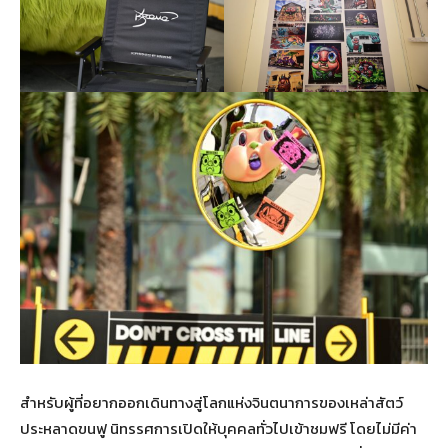
สำหรับผู้ที่อยากออกเดินทางสู่โลกแห่งจินตนาการของเหล่าสัตว์
ประหลาดขนฟู นิทรรศการเปิดให้บุคคลทั่วไปเข้าชมฟรี โดยไม่มีค่า