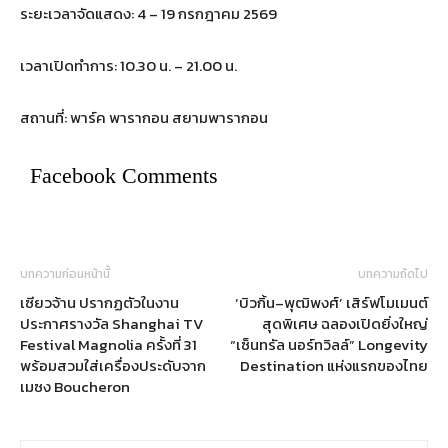
ระยะเวลาจัดแสดง: 4 – 19 กรกฎาคม 2569
เวลาเปิดทำการ: 10.30 น. – 21.00 น.
สถานที่: พาร์ค พารากอน สยามพารากอน
Facebook Comments
บทความก่อนหน้านี้
บทความถัดไป
เซียวจ้าน ปรากฏตัวในงาน
‘บิวกิ้น–พุฒิพงศ์’ เสิร์ฟโมเมนต์
ประกาศรางวัล Shanghai TV
สุดพิเศษ ฉลองเปิดยิ่งใหญ่
Festival Magnolia ครั้งที่ 31
“เซ็นทรัล นอร์ทวิลล์” Longevity
พร้อมสวมใส่เครื่องประดับจาก
Destination แห่งแรกของไทย
เมซง Boucheron