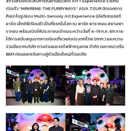
สร้างสรรค์ประสบการณ์ผ่านแนวคิด Art + Experience ร่วมกัน
เปิดตัว “MRKREME: THE FURRYWAYS” ASIA TOUR นิทรรศการ
ศิลปะในรูปแบบ Multi-Sensory Art Experience (มัลติเซนเซอรี
อาร์ต เอ็กซ์พีเรียนซ์) เป็นที่แรกในโลก ณ พาร์ค พารากอน สยามพา
รากอน พร้อมเปิดให้ประชาชนเข้าชมระหว่างวันที่ 4–19 ก.ค. 69 ภาย
ใต้การสนับสนุนจากการท่องเที่ยวแห่งประเทศไทย (ททท.) และความ
ร่วมมือจากบริษัท ทางด่วนและรถไฟฟ้ากรุงเทพ จำกัด (มหาชน) หรือ
BEM ก่อนออกเดินทางสู่หัวเมืองใหญ่ทั่วเอเชีย