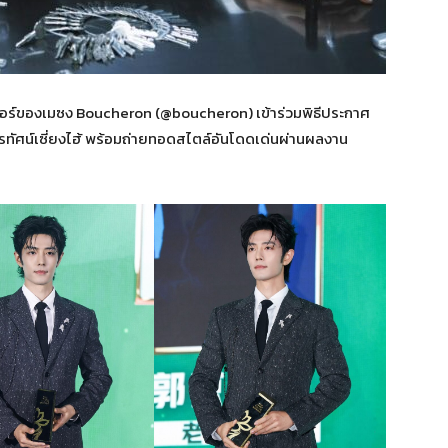
อร์ของเมซง Boucheron (@boucheron) เข้าร่วมพิธีประกาศ
รทัศน์เซี่ยงไฮ้ พร้อมถ่ายทอดสไตล์อันโดดเด่นผ่านผลงาน