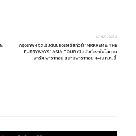
บทความถัดไป
ละ
กรุงเทพฯ จุดเริ่มต้นของเอเชียทัวร์! “MRKREME: THE
FURRYWAYS” ASIA TOUR เปิดตัวที่แรกในโลก ณ
พาร์ค พารากอน สยามพารากอน 4–19 ก.ค. นี้