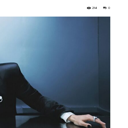
214
0