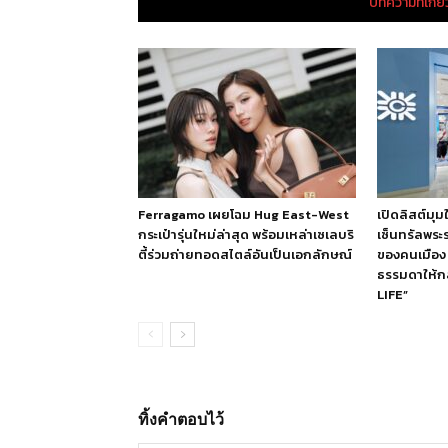
บทความที่เกี่
Ferragamo เผยโฉม Hug East-West
เปิดลิสต์มุม
กระเป๋ารุ่นใหม่ล่าสุด พร้อมเหล่าเซเลบริ
เซ็นทรัลพระ
ตี้ร่วมถ่ายทอดสไตล์อันเป็นเอกลักษณ์
ของคนเมือง ท
ธรรมดาให้
LIFE”
ทิ้งคำตอบไว้