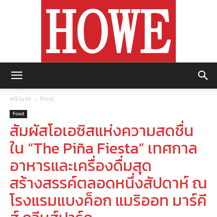
https://howemagazine.com/
หน้าแรก
Food
Food
สัมผัสโอเอซิสแห่งความสดชื่น
ใน “The Piña Fiesta” เทศกาล
อาหารและเครื่องดื่มสุด
สร้างสรรค์ตลอดหนึ่งสัปดาห์ ณ
โรงแรมแบงค็อก แมริออท มาร์คี