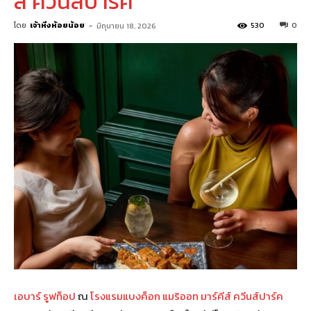
ส์ ควีนส์ปาร์ค
โดย
เจ้าหิ่งห้อยน้อย
-
530
0
มิถุนายน 18, 2026
เอบาร์ รูฟท็อป
ณ
โรงแรมแบงค็อก แมริออท มาร์คีส์ ควีนส์ปาร์ค