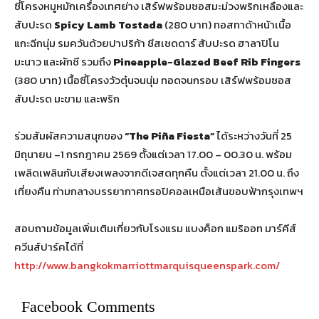
ซี่โครงหมูหมักเครื่องเทศย่าง เสิร์ฟพร้อมซอสมะม่วงพริกเหลืองและ
สับปะรด
Spicy Lamb Tostada
(280 บาท) ทอสทาด้าหน้าเนื้อ
แกะฉีกนุ่ม รมควันด้วยปาปริก้า ชีสเชดดาร์ สับปะรด ฮาลาปิโน
มะนาว และผักชี รวมถึง
Pineapple-Glazed Beef Rib Fingers
(380 บาท) เนื้อซี่โครงวัวตุ๋นจนนุ่ม ทอดจนกรอบ เสิร์ฟพร้อมซอส
สับปะรด มะขาม และพริก
ร่วมสัมผัสความสนุกของ
“
The Piña Fiesta”
ได้ระหว่างวันที่ 25
มิถุนายน –1 กรกฎาคม 2569 ตั้งแต่เวลา 17.00 – 00.30 น. พร้อม
เพลิดเพลินกับเสียงเพลงจากดีเจสดทุกคืน ตั้งแต่เวลา 21.00 น. ถึง
เที่ยงคืน ท่ามกลางบรรยากาศทรอปิคอลเหนือเส้นขอบฟ้ากรุงเทพฯ
สอบถามข้อมูลเพิ่มเติมเกี่ยวกับโรงแรม แบงค็อก แมริออท มาร์คีส์
ควีนส์ปาร์คได้ที่
http://www.bangkokmarriottmarquisqueenspark.com/
Facebook Comments