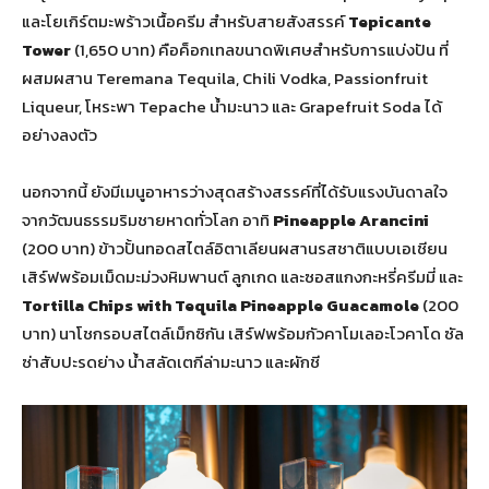
และโยเกิร์ตมะพร้าวเนื้อครีม สำหรับสายสังสรรค์
Tepicante
Tower
(1,650 บาท) คือค็อกเทลขนาดพิเศษสำหรับการแบ่งปัน ที่
ผสมผสาน Teremana Tequila, Chili Vodka, Passionfruit
Liqueur, โหระพา Tepache น้ำมะนาว และ Grapefruit Soda ได้
อย่างลงตัว
นอกจากนี้ ยังมีเมนูอาหารว่างสุดสร้างสรรค์ที่ได้รับแรงบันดาลใจ
จากวัฒนธรรมริมชายหาดทั่วโลก อาทิ
Pineapple Arancini
(200 บาท) ข้าวปั้นทอดสไตล์อิตาเลียนผสานรสชาติแบบเอเชียน
เสิร์ฟพร้อมเม็ดมะม่วงหิมพานต์ ลูกเกด และซอสแกงกะหรี่ครีมมี่ และ
Tortilla Chips with Tequila Pineapple Guacamole
(200
บาท) นาโชกรอบสไตล์เม็กซิกัน เสิร์ฟพร้อมกัวคาโมเลอะโวคาโด ซัล
ซ่าสับปะรดย่าง น้ำสลัดเตกีล่ามะนาว และผักชี