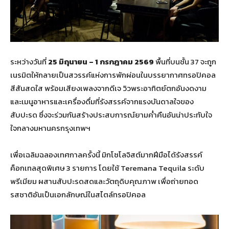
ระหว่างวันที่
25 มิถุนายน – 1 กรกฎาคม 2569
พื้นที่บนชั้น 37 จะถูก
เนรมิตให้กลายเป็นสวรรค์แห่งการพักผ่อนในบรรยากาศทรอปิคอล
สีสันสดใส พร้อมเสียงเพลงจากดีเจ วิวพระอาทิตย์ตกอันงดงาม
และเมนูอาหารและเครื่องดื่มที่รังสรรค์จากแรงบันดาลใจของ
สับปะรด ซึ่งจะร่วมกันสร้างประสบการณ์ยามค่ำคืนอันน่าประทับใจ
ใจกลางมหานครกรุงเทพฯ
เพื่อเฉลิมฉลองเทศกาลครั้งนี้ มิกโซโลจิสต์มากฝีมือได้รังสรรค์
ค็อกเทลสุดพิเศษ 3 รายการ โดยใช้ Teremana Tequila ระดับ
พรีเมียม ผสานสับปะรดสดและวัตถุดิบคุณภาพ เพื่อถ่ายทอด
รสชาติอันเป็นเอกลักษณ์ในสไตล์ทรอปิคอล