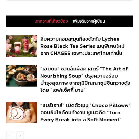
บทความที่เกี่ยวข้อง
เพิ่มเติมจากผู้เขียน
จิบความหอมละมุนที่ลงตัวกับ Lychee
Rose Black Tea Series เมนูพิเศษใหม่
จาก CHAGEE เฉพาะประเทศไทยเท่านั้น
“เฮยยิน” ชวนสัมผัสศาสตร์ “The Art of
Nourishing Soup” ปรุงความอร่อย
บำรุงสุขภาพ จากภูมิปัญญาซุปจีนกวางตุ้ง
โดย “เชฟแจ็คกี้ ชาน”
“แบร์เฮาส์” เปิดตัวเมนู “Choco Pilloww”
ตอบอินไซด์คนทำงาน ชูแนวคิด “Turn
Every Break into a Soft Moment”