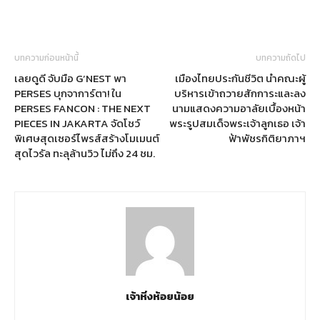
บทความก่อนหน้านี้
บทความถัดไป
เลยดูดี จับมือ G’NEST พา
เมืองไทยประกันชีวิต นำคณะผู้
PERSES บุกจาการ์ตา! ใน
บริหารเข้าถวายสักการะและลง
PERSES FANCON : THE NEXT
นามแสดงความอาลัยเบื้องหน้า
PIECES IN JAKARTA จัดโชว์
พระรูปสมเด็จพระเจ้าลูกเธอ เจ้า
พิเศษสุดเซอร์ไพรส์สร้างโมเมนต์
ฟ้าพัชรกิติยาภาฯ
สุดไวรัล ทะลุล้านวิว ไม่ถึง 24 ชม.
เจ้าหิ่งห้อยน้อย