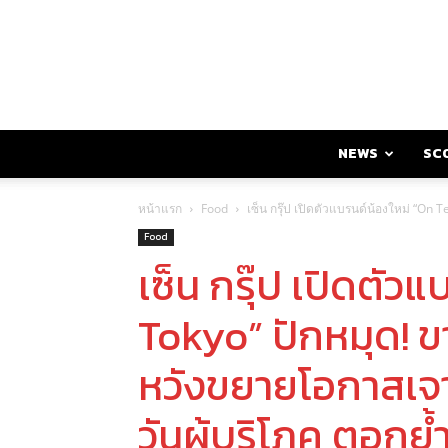
NEWS
SC
หน้าแรก
Food
เซ็น กรุ๊ป เปิดตัวแบรนด์น้องใหม่ “On
Food
เซ็น กรุ๊ป เปิดตัว
Tokyo” ปักหมุด! ขา
หวังขยายโอกาสเจาะ
วันผู้บริโภค ตอก