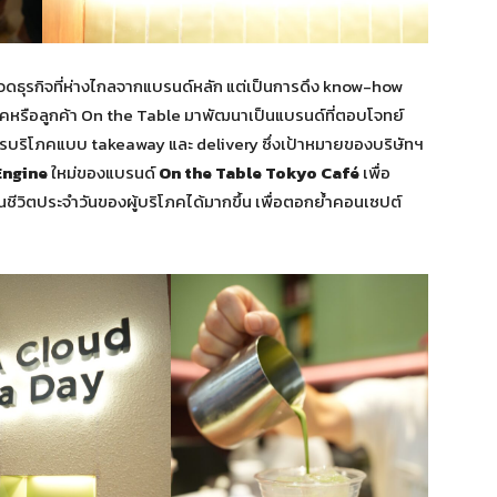
วดธุรกิจที่ห่างไกลจากแบรนด์หลัก แต่เป็นการดึง know-how
โภคหรือลูกค้า On the Table มาพัฒนาเป็นแบรนด์ที่ตอบโจทย์
ารบริโภคแบบ takeaway และ delivery ซึ่งเป้าหมายของบริษัทฯ
Engine
ใหม่ของแบรนด์
On the Table Tokyo Café
เพื่อ
ีวิตประจำวันของผู้บริโภคได้มากขึ้น เพื่อตอกย้ำคอนเซปต์