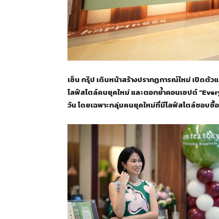
เซ็น กรุ๊ป เดินหน้าสร้างปรากฏการณ์ใหม่ เปิดตัวแบ
ไลฟ์สไตล์คนยุคใหม่ และตอกย้ำคอนเซปต์ “Ever
วัน โดยเฉพาะกลุ่มคนยุคใหม่ที่มีไลฟ์สไตล์ชอบซื้