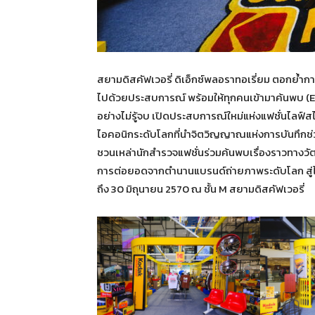
สยามดิสคัฟเวอรี่ ดิเอ็กซ์พลอราทอเรี่ยม ตอกย้ำก
ไปด้วยประสบการณ์ พร้อมให้ทุกคนเข้ามาค้นพบ (Ex
อย่างไม่รู้จบ เปิดประสบการณ์ใหม่แห่งแฟชั่นไ
ไอคอนิกระดับโลกที่นำจิตวิญญาณแห่งการบันทึกช่
ชวนเหล่านักสำรวจแฟชั่นร่วมค้นพบเรื่องราวทางวั
การต่อยอดจากตำนานแบรนด์ถ่ายภาพระดับโลก สู่ไลฟ์ส
ถึง 30 มิถุนายน 2570 ณ ชั้น M สยามดิสคัฟเวอรี่