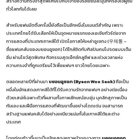
สร้างความทรงจำสุดพิเศษไปกับเจ้าของรอยยิ้มละมุนที่ครองใจผู้ชม
ทั่วโลกกันได้เลย
สำหรับแฟนมีตติ้งครั้งนี้ยังถือเป็นอีกหนึ่งโมเมนต์สำคัญ เพราะ
ประเทศไทยได้รับเลือกให้เป็นจุดหมายแรกของเอเชียทัวร์ต่อจาก
การแสดงที่ประเทศเกาหลีใต้ เปิดโอกาสให้เหล่าอูเชทง (우체통 –
ชื่อแฟนคลับของบยอนอูซอก) ได้ใกล้ชิดกับศิลปินคนโปรดแบบเต็ม
อิ่ม ผ่านโชว์สุดพิเศษ กิจกรรมสุดเอ็กซ์คลูซีฟ และช่วงเวลาแห่ง
ความทรงจำที่ถูกเตรียมไว้เพื่อแฟนๆ ชาวไทยโดยเฉพาะ
ตลอดหลายปีที่ผ่านมา
บยอนอูซอก (
Byeon Woo Seok)
ถือเป็น
หนึ่งในนักแสดงเกาหลีใต้ที่ได้รับความรักจากแฟนๆ อย่างต่อเนื่อง
ด้วยเสน่ห์เฉพาะตัวที่ผสานทั้งภาพลักษณ์อบอุ่น บุคลิกสุภาพเป็น
กันเอง และฝีมือการแสดงที่พัฒนาขึ้นอย่างโดดเด่น จนสามารถ
สร้างฐานแฟนคลับได้อย่างเหนียวแน่นทั้งในเกาหลีใต้และต่าง
ประเทศ
โดยก่อนก้าวขึ้นมาเป็นนักแสดงแถวหน้าของวงการ
บยอนอูซอก