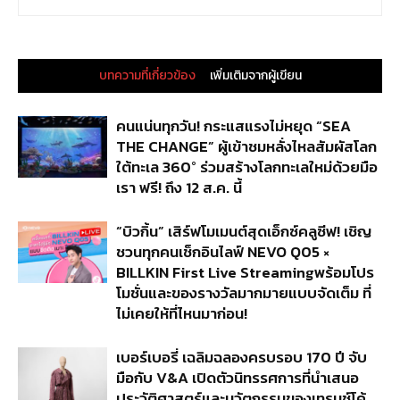
บทความที่เกี่ยวข้อง
เพิ่มเติมจากผู้เขียน
คนแน่นทุกวัน! กระแสแรงไม่หยุด “SEA
THE CHANGE” ผู้เข้าชมหลั่งไหลสัมผัสโลก
ใต้ทะเล 360° ร่วมสร้างโลกทะเลใหม่ด้วยมือ
เรา ฟรี! ถึง 12 ส.ค. นี้
“บิวกิ้น” เสิร์ฟโมเมนต์สุดเอ็กซ์คลูซีฟ! เชิญ
ชวนทุกคนเช็กอินไลฟ์ NEVO Q05 ×
BILLKIN First Live Streamingพร้อมโปร
โมชั่นและของรางวัลมากมายแบบจัดเต็ม ที่
ไม่เคยให้ที่ไหนมาก่อน!
เบอร์เบอรี่ เฉลิมฉลองครบรอบ 170 ปี จับ
มือกับ V&A เปิดตัวนิทรรศการที่นำเสนอ
ประวัติศาสตร์และนวัตกรรมของเทรนช์โค้