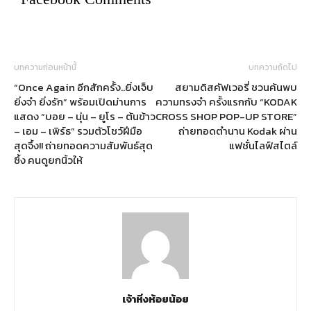
บทความก่อนหน้านี้
บทความถัดไป
“Once Again อีกสักครั้ง..ยิ่งเจ็บ
สยามดิสคัฟเวอรี่ ชวนค้นพบ
ยิ่งจำ ยิ่งรัก” พร้อมเปิดม่านการ
ความทรงจำ ครั้งแรกกับ “KODAK
แสดง “บอย – นุ่น – ยูโร – ต้นข้าว
CROSS SHOP POP-UP STORE”
– เอม – เพิร์ธ” รวมตัวโชว์ฝีมือ
ถ่ายทอดตำนาน Kodak ผ่าน
สุดจึ้ง!! ถ่ายทอดความสัมพันธ์สุด
แฟชั่นไลฟ์สไตล์
ซึ้ง คนดูยกนิ้วให้
เจ้าหิ่งห้อยน้อย