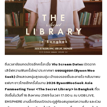
ถึงเวลาซ้อมกดบัตรอีกครั้ง! เมื่อ
Viu Scream Dates
เปิดฉาก
เสิร์ฟความฟินครั้งใหม่ ประกาศพา
บยอนอูซอก (
Byeon Woo
Seok)
นักแสดงหนุ่มสุดอบอุ่น เจ้าของรอยยิ้มละลายใจ กลับมาพบ
แฟนๆ ชาวไทยอีกครั้งในงาน
2026 ByeonWooSeok Asia
Fanmeeting Tour <The Secret Library> in Bangkok
ที่จะ
จัดขึ้นในวันที่ 16 สิงหาคม 2569 ในเวลา 17.00 น. ณ UOB LIVE,
EMSPHERE งานนี้เตรียมเปิดประตูสู่ห้องสมุดแห่งความลับ และร่วม