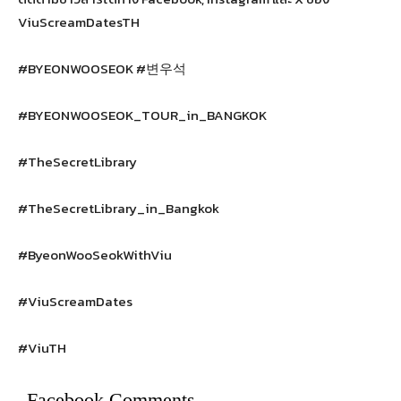
ViuScreamDatesTH
#BYEONWOOSEOK #변우석
#BYEONWOOSEOK_TOUR_in_BANGKOK
#TheSecretLibrary
#TheSecretLibrary_in_Bangkok
#ByeonWooSeokWithViu
#ViuScreamDates
#ViuTH
Facebook Comments