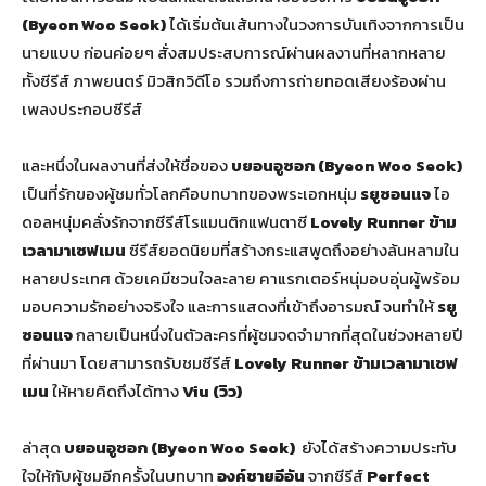
(
Byeon Woo Seok)
ได้เริ่มต้นเส้นทางในวงการบันเทิงจากการเป็น
นายแบบ ก่อนค่อยๆ สั่งสมประสบการณ์ผ่านผลงานที่หลากหลาย
ทั้งซีรีส์ ภาพยนตร์ มิวสิกวิดีโอ รวมถึงการถ่ายทอดเสียงร้องผ่าน
เพลงประกอบซีรีส์
และหนึ่งในผลงานที่ส่งให้ชื่อของ
บยอนอูซอก (
Byeon Woo Seok)
เป็นที่รักของผู้ชมทั่วโลกคือบทบาทของพระเอกหนุ่ม
รยูซอนแจ
ไอ
ดอลหนุ่มคลั่งรักจากซีรีส์โรแมนติกแฟนตาซี
Lovely Runner ข้าม
เวลามาเซฟเมน
ซีรีส์ยอดนิยมที่สร้างกระแสพูดถึงอย่างล้นหลามใน
หลายประเทศ ด้วยเคมีชวนใจละลาย คาแรกเตอร์หนุ่มอบอุ่นผู้พร้อม
มอบความรักอย่างจริงใจ และการแสดงที่เข้าถึงอารมณ์ จนทำให้
รยู
ซอนแจ
กลายเป็นหนึ่งในตัวละครที่ผู้ชมจดจำมากที่สุดในช่วงหลายปี
ที่ผ่านมา โดยสามารถรับชมซีรีส์
Lovely Runner ข้ามเวลามาเซฟ
เมน
ให้หายคิดถึงได้ทาง
Viu (วิว)
ล่าสุด
บยอนอูซอก (
Byeon Woo Seok)
ยังได้สร้างความประทับ
ใจให้กับผู้ชมอีกครั้งในบทบาท
องค์ชายอีอัน
จากซีรีส์
Perfect