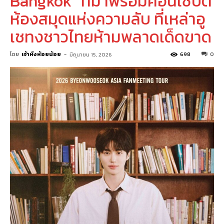
Bangkok” ที่มาพร้อมคอนเซ็ปต์
ห้องสมุดแห่งความลับ ที่เหล่าอู
เชทงชาวไทยห้ามพลาดเด็ดขาด
โดย
เจ้าหิ่งห้อยน้อย
-
698
0
มิถุนายน 15, 2026