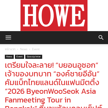
https://howemagazine.com/
หน้าแรก
News
Event
News
Event
Gossip Inter
เตรียมใจละลาย! “บยอนอูซอก”
เจ้าของบทบาท “องค์ชายอีอัน”
คัมแบ็กไทยแลนด์ในแฟนมีตติ้ง
“2026 ByeonWooSeok Asia
Fanmeeting Tour in